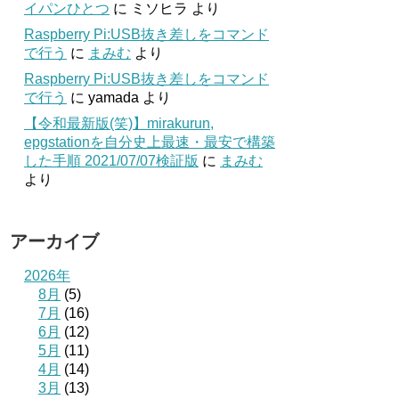
イパンひとつ
に
ミソヒラ
より
Raspberry Pi:USB抜き差しをコマンド
で行う
に
まみむ
より
Raspberry Pi:USB抜き差しをコマンド
で行う
に
yamada
より
【令和最新版(笑)】mirakurun,
epgstationを自分史上最速・最安で構築
した手順 2021/07/07検証版
に
まみむ
より
アーカイブ
2026年
8月
(5)
7月
(16)
6月
(12)
5月
(11)
4月
(14)
3月
(13)