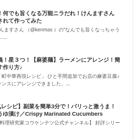
！何でも旨くなる万能ニラだれ！けんますさん
されて作ってみた
ますさん​ ⁨（@kenmas⁩ ）の“なんでも旨くなっちゃう
..
義！星３つ！【麻婆麺】ラーメンにアレンジ！簡
す作り方♪
町中華再現レシピ」 ひと手間追加でお店の麻婆豆腐♪
ンスにアレンジできました。...
気レシピ】副菜を簡単3分で！パリっと激うま！
／Crispy Marinated Cucumbers
itchen【料理研究家コウケンテツ公式チャンネル】 好評シリー
.