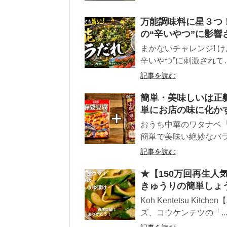
万能調味料に星３つ
の“辛いやつ”に影響
まかないチャレンジ! けん
辛いやつ”に刺激されて….
記事を読む
簡単・美味しいは正
単にお店の味に化か
おうち中華のワタナベ「
簡単で美味い絶妙なバラ
記事を読む
★【150万回再生人
きゅうりの簡単しょうゆ漬け
Koh Kentetsu K
ズ、コウケンテツの「..