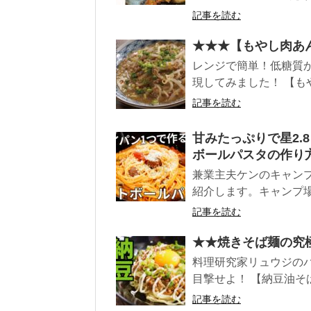
記事を読む
★★★【もやし肉あ
レンジで簡単！低糖質
現してみました！ 【もや
記事を読む
甘みたっぷりで星2.
ボールパスタの作り
兼業主夫ケンのキャン
紹介します。キャンプ場
記事を読む
★★焼きそば麺の究
料理研究家リュウジの
目撃せよ！ 【納豆油そば
記事を読む