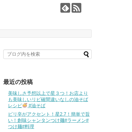
最近の投稿
美味しさ予想以上で星３つ！お店より
も美味しいリピ確間違いなしの油そば
レシピ
#油そば
ピリ辛がアクセント！星2.7！簡単で旨
い！創味シャンタンつけ麺#ラーメン#
つけ麺#料理