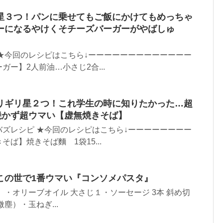
星３つ！パンに乗せてもご飯にかけてもめっちゃ
ーになるやけくそチーズバーガーがやばしゅ
★今回のレシピはこちら↓ーーーーーーーーーーーーー
ー】2人前油…小さじ2合...
リギリ星２つ！これ学生の時に知りたかった…超
焼かず超ウマい【虚無焼きそば】
ズレシピ ★今回のレシピはこちら↓ーーーーーーーー
ば】焼きそば麵 1袋15...
この世で1番ウマい『コンソメパスタ』
 ・オリーブオイル 大さじ１・ソーセージ 3本 斜め切
塵）・玉ねぎ...