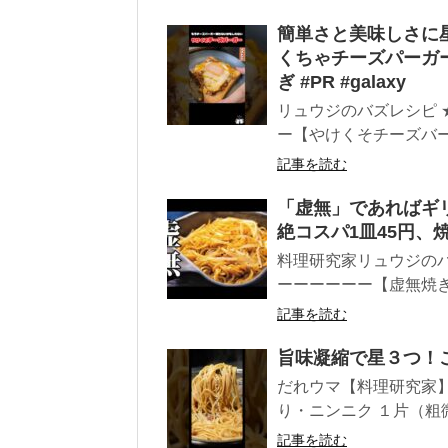
簡単さと美味しさに
くちゃチーズパーガ
ぎ #PR #galaxy
リュウジのバズレシピ 
ー【やけくそチーズバーガ
記事を読む
「虚無」であればギ
絶コスパ1皿45円、
料理研究家リュウジのバ
ーーーーーー【虚無焼きそ
記事を読む
旨味凝縮で星３つ！
だれウマ【料理研究家】
り・ニンニク １片（粗微
記事を読む