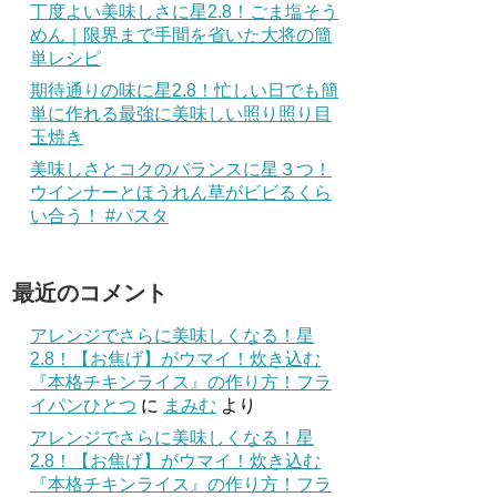
丁度よい美味しさに星2.8！ごま塩そう
めん｜限界まで手間を省いた大将の簡
単レシピ
期待通りの味に星2.8！忙しい日でも簡
単に作れる最強に美味しい照り照り目
玉焼き
美味しさとコクのバランスに星３つ！
ウインナーとほうれん草がビビるくら
い合う！ #パスタ
最近のコメント
アレンジでさらに美味しくなる！星
2.8！【お焦げ】がウマイ！炊き込む
『本格チキンライス』の作り方！フラ
イパンひとつ
に
まみむ
より
アレンジでさらに美味しくなる！星
2.8！【お焦げ】がウマイ！炊き込む
『本格チキンライス』の作り方！フラ