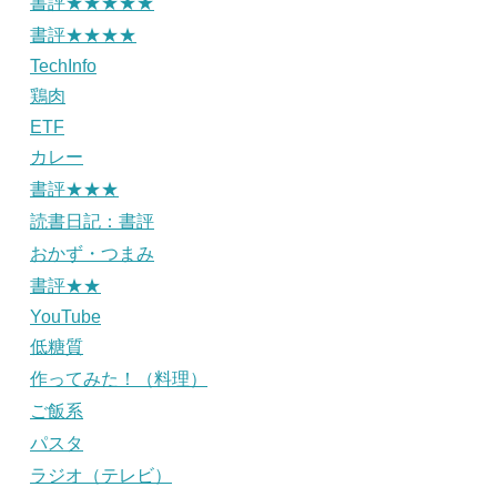
書評★★★★★
書評★★★★
TechInfo
鶏肉
ETF
カレー
書評★★★
読書日記：書評
おかず・つまみ
書評★★
YouTube
低糖質
作ってみた！（料理）
ご飯系
パスタ
ラジオ（テレビ）