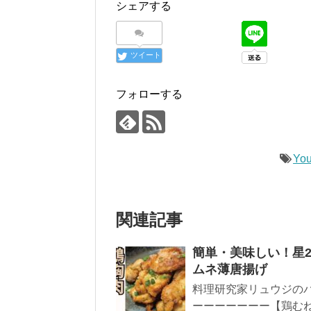
シェアする
ツイート
フォローする
You
関連記事
簡単・美味しい！星2
ムネ薄唐揚げ
料理研究家リュウジのバ
ーーーーーーー【鶏むね