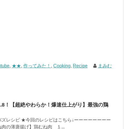
tube
,
★★
,
作ってみた！
,
Cooking
,
Recipe
まみむ
.8！【超絶やわらか！爆速仕上がり】最強の鶏
ズレシピ ★今回のレシピはこちら↓ーーーーーーーー
肉の薄唐揚げ】鶏むね肉 １...