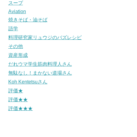
スープ
Aviation
焼きそば・油そば
語学
料理研究家リュウジのバズレシピ
その他
資産形成
だれウマ学生筋肉料理人さん
無駄なし！まかない道場さん
Koh Kentetsuさん
評価★
評価★★
評価★★★