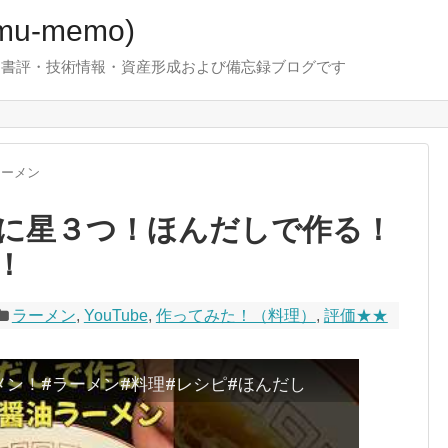
u-memo)
！・書評・技術情報・資産形成および備忘録ブログです
ラーメン
に星３つ！ほんだしで作る！
！
ラーメン
,
YouTube
,
作ってみた！（料理）
,
評価★★
ン！#ラーメン#料理#レシピ#ほんだし