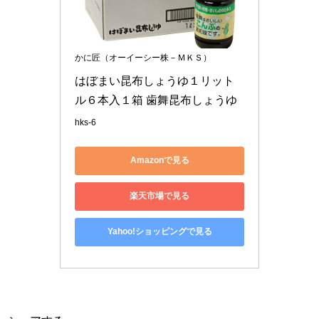
かに匠（オーイーシー株－ＭＫＳ）
はぼまい昆布しょうゆ１リット
ル６本入１箱 歯舞昆布しょうゆ
hks-6
Amazonで見る
楽天市場で見る
Yahoo!ショッピングで見る