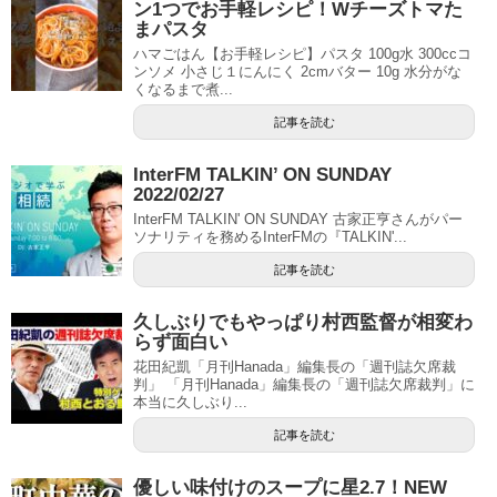
ン1つでお手軽レシピ！Wチーズトマた
まパスタ
ハマごはん【お手軽レシピ】パスタ 100g水 300ccコ
ンソメ 小さじ１にんにく 2cmバター 10g 水分がな
くなるまで煮...
記事を読む
InterFM TALKIN’ ON SUNDAY
2022/02/27
InterFM TALKIN' ON SUNDAY 古家正亨さんがパー
ソナリティを務めるInterFMの『TALKIN'...
記事を読む
久しぶりでもやっぱり村西監督が相変わ
らず面白い
花田紀凱「月刊Hanada」編集長の「週刊誌欠席裁
判」 「月刊Hanada」編集長の「週刊誌欠席裁判」に
本当に久しぶり...
記事を読む
優しい味付けのスープに星2.7！NEW