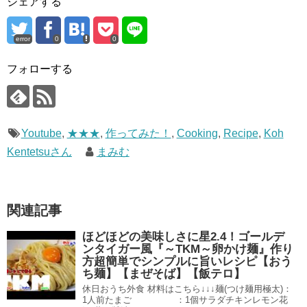
シェアする
error
0
0
フォローする
Youtube
,
★★★
,
作ってみた！
,
Cooking
,
Recipe
,
Koh
Kentetsuさん
まみむ
関連記事
ほどほどの美味しさに星2.4！ゴールデ
ンタイガー風『～TKM～卵かけ麺』作り
方超簡単でシンプルに旨いレシピ【おう
ち麺】【まぜそば】【飯テロ】
休日おうち外食 材料はこちら↓↓↓麺(つけ麺用極太)：
1人前たまご ：1個サラダチキンレモン花