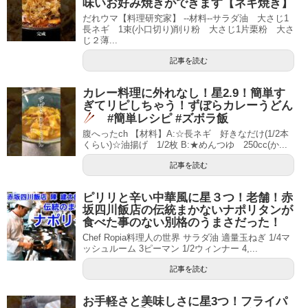
味いお好み焼きができます【ネギ焼き】
だれウマ【料理研究家】 --材料--サラダ油 大さじ1
長ネギ 1束(小口切り)削り粉 大さじ1片栗粉 大さ
じ２薄...
記事を読む
カレー料理に外れなし！星2.9！簡単す
ぎてリピしちゃう！ずぼらカレーうどん
#簡単レシピ #ズボラ飯
腹へったch 【材料】A:☆長ネギ 好きなだけ(1/2本
くらい)☆油揚げ 1/2枚 B:★めんつゆ 250cc(か...
記事を読む
ピリリと辛い中華風に星３つ！老舗！赤
坂四川飯店の伝統まかないナポリタンが
食べた事のない別格のうまさだった！
Chef Ropia料理人の世界 サラダ油 適量玉ねぎ 1/4マ
ッシュルーム 3ピーマン 1/2ウィンナー 4,...
記事を読む
お手軽さと美味しさに星3つ！フライパ