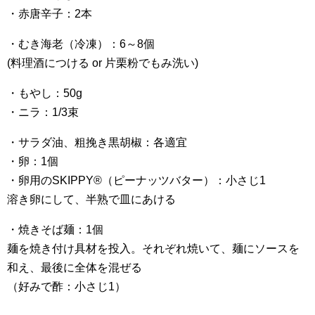
・赤唐辛子：2本
・むき海老（冷凍）：6～8個
(料理酒につける or 片栗粉でもみ洗い)
・もやし：50g
・ニラ：1/3束
・サラダ油、粗挽き黒胡椒：各適宜
・卵：1個
・卵用のSKIPPY®︎（ピーナッツバター）：小さじ1
溶き卵にして、半熟で皿にあける
・焼きそば麺：1個
麺を焼き付け具材を投入。それぞれ焼いて、麺にソースを
和え、最後に全体を混ぜる
（好みで酢：小さじ1）