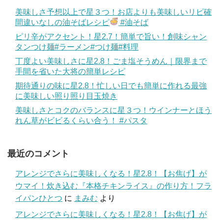
美味しさ予想以上で星３つ！お店よりも美味しいリピ確
間違いなしの油そばレシピ
#油そば
ピリ辛がアクセント！星2.7！簡単で旨い！創味シャン
タンつけ麺#ラーメン#つけ麺#料理
丁度よい美味しさに星2.8！ごま塩そうめん｜限界まで
手間を省いた大将の簡単レシピ
期待通りの味に星2.8！忙しい日でも簡単に作れる最強
に美味しい照り照り目玉焼き
美味しさとコクのバランスに星３つ！ウインナーとほう
れん草がビビるくらい合う！ #パスタ
最近のコメント
アレンジでさらに美味しくなる！星2.8！【お焦げ】が
ウマイ！炊き込む『本格チキンライス』の作り方！フラ
イパンひとつ
に
まみむ
より
アレンジでさらに美味しくなる！星2.8！【お焦げ】が