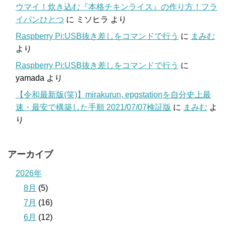
ウマイ！炊き込む『本格チキンライス』の作り方！フラ
イパンひとつ
に
ミソヒラ
より
Raspberry Pi:USB抜き差しをコマンドで行う
に
まみむ
より
Raspberry Pi:USB抜き差しをコマンドで行う
に
yamada
より
【令和最新版(笑)】mirakurun, epgstationを自分史上最
速・最安で構築した手順 2021/07/07検証版
に
まみむ
よ
り
アーカイブ
2026年
8月
(5)
7月
(16)
6月
(12)