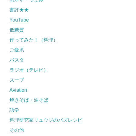
書評★★
YouTube
低糖質
作ってみた！（料理）
ご飯系
パスタ
ラジオ（テレビ）
スープ
Aviation
焼きそば・油そば
語学
料理研究家リュウジのバズレシピ
その他