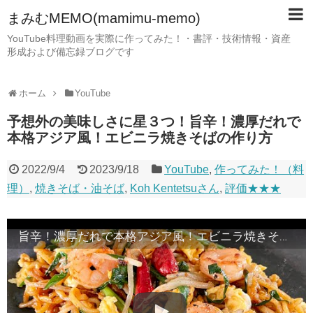
まみむMEMO(mamimu-memo)
YouTube料理動画を実際に作ってみた！・書評・技術情報・資産
形成および備忘録ブログです
ホーム
YouTube
予想外の美味しさに星３つ！旨辛！濃厚だれで
本格アジア風！エビニラ焼きそばの作り方
2022/9/4
2023/9/18
YouTube
,
作ってみた！（料
理）
,
焼きそば・油そば
,
Koh Kentetsuさん
,
評価★★★
旨辛！濃厚だれで本格アジア風！エビニラ焼きそばの作り方