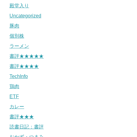
殿堂入り
Uncategorized
豚肉
個別株
ラーメン
書評★★★★★
書評★★★★
TechInfo
鶏肉
ETF
カレー
書評★★★
読書日記：書評
おかず・つまみ