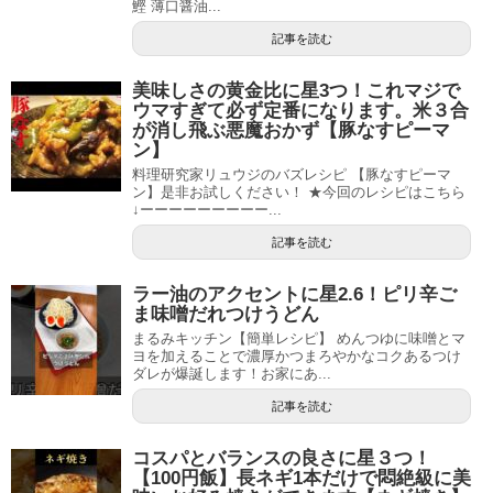
鰹 薄口醤油...
記事を読む
美味しさの黄金比に星3つ！これマジで
ウマすぎて必ず定番になります。米３合
が消し飛ぶ悪魔おかず【豚なすピーマ
ン】
料理研究家リュウジのバズレシピ 【豚なすピーマ
ン】是非お試しください！ ★今回のレシピはこちら
↓ーーーーーーーーー...
記事を読む
ラー油のアクセントに星2.6！ピリ辛ご
ま味噌だれつけうどん
まるみキッチン【簡単レシピ】 めんつゆに味噌とマ
ヨを加えることで濃厚かつまろやかなコクあるつけ
ダレが爆誕します！お家にあ...
記事を読む
コスパとバランスの良さに星３つ！
【100円飯】長ネギ1本だけで悶絶級に美