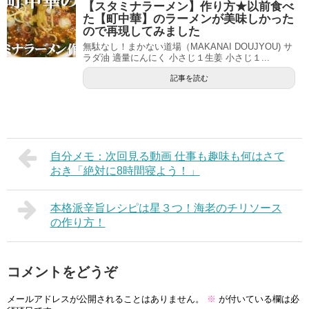
【スタミナラーメン】作り方★以前食べ
た【町中華】のラーメンが美味しかった
ので再現してみました
無駄なし！まかない道場（MAKANAI DOUJYOU) サ
ラダ油 適量にんにく 小さじ１生姜 小さじ１...
記事を読む
自分メモ：次回見る動画 仕事も趣味も何はさて
おき「絶対に8時間寝よう！」
本格派辛旨レシピは星３つ！海老のチリソース
の作り方！
コメントをどうぞ
メールアドレスが公開されることはありません。
※
が付いている欄は必