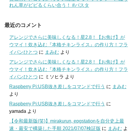
れん草がビビるくらい合う！ #パスタ
最近のコメント
アレンジでさらに美味しくなる！星2.8！【お焦げ】が
ウマイ！炊き込む『本格チキンライス』の作り方！フラ
イパンひとつ
に
まみむ
より
アレンジでさらに美味しくなる！星2.8！【お焦げ】が
ウマイ！炊き込む『本格チキンライス』の作り方！フラ
イパンひとつ
に
ミソヒラ
より
Raspberry Pi:USB抜き差しをコマンドで行う
に
まみむ
より
Raspberry Pi:USB抜き差しをコマンドで行う
に
yamada
より
【令和最新版(笑)】mirakurun, epgstationを自分史上最
速・最安で構築した手順 2021/07/07検証版
に
まみむ
よ