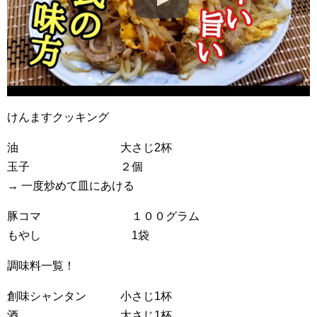
けんますクッキング
油 大さじ2杯
玉子 ２個
→ 一度炒めて皿にあける
豚コマ １００グラム
もやし 1袋
調味料一覧！
創味シャンタン 小さじ1杯
酒 大さじ1杯