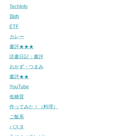
TechInfo
鶏肉
ETF
カレー
書評★★★
読書日記：書評
おかず・つまみ
書評★★
YouTube
低糖質
作ってみた！（料理）
ご飯系
パスタ