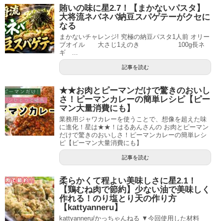
賄いの味に星2.7！【まかないパスタ】
大将流ネバネバ納豆スパゲテーがクセに
なる
まかないチャレンジ! 究極の納豆パスタ1人前 オリー
ブオイル 大さじ1えのき 100g長ネ
ギ ...
記事を読む
★★お肉とピーマンだけで驚きのおいし
さ！ピーマンカレーの簡単レシピ【ピー
マン大量消費にも】
業務用ジャワカレーを使うことで、想像を超えた味
に進化！星は★★！はるあんさんの お肉とピーマン
だけで驚きのおいしさ！ピーマンカレーの簡単レシ
ピ【ピーマン大量消費にも】
記事を読む
柔らかくて程よい美味しさに星2.1！
【鶏むね肉で節約】少ない油で美味しく
作れる！のり塩とり天の作り方
【kattyanneru】
kattyanneru/かっちゃんねる ▼今回使用した材料