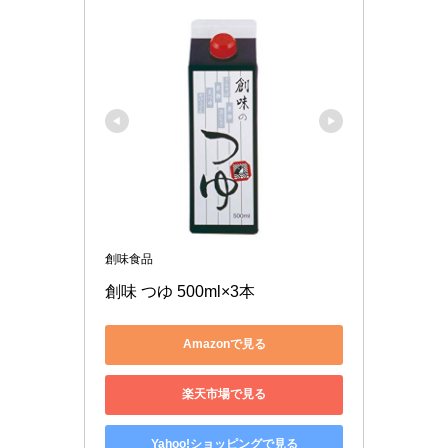
創味食品
創味 つゆ 500ml×3本
Amazonで見る
楽天市場で見る
Yahoo!ショッピングで見る