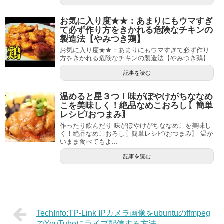
お気に入り度★★：あまりにもウマすぎ
て必ず作り方をきかれる危険なチキンの
製造法【やみつき鶏】
お気に入り度★★：あまりにもウマすぎて必ず作り
方をきかれる危険なチキンの製造法【やみつき鶏】
記事を読む
温めると星３つ！味がぼやけがちななめ
こを美味しく！絶品なめこおろし〖簡単
レシピ/おつまみ〗
作ったり飲んだり 味がぼやけがちななめこを美味し
く！絶品なめこおろし〖簡単レシピ/おつまみ〗 温か
いまま食べてもよ...
記事を読む
TechInfo:TP-Link IPカメラ画像をubuntuのffmpeg
でYouTubeにライブ配信する方法