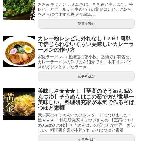
ささみキッチン こんにちは、ささみと申します。牛
レバーとビール…仕事終わりの黄金コンビ。此奴ら
をさらに強化する為ッ今回は...
記事を読む
カレー粉レシピに外れなし！2.9！簡単
で信じられないくらい美味しいカレーラ
ーメンの作り方
家庭ラーメンch 北海道の苫小牧、室蘭でも有名な、
カレーラーメンの作り方を紹介です。本来はスパイ
スがガツンときいたラーメ...
記事を読む
美味しさ★★★！【至高のそうめん&め
んつゆ】そうめんはこの茹で方が世界一
美味しい。料理研究家が本気で作るそば
つゆと素麺
我が家のそうめん汁のスタンダードになりました！
星★★★！ 料理研究家リュウジさんの 【至高のそう
めん&めんつゆ】そうめんはこの茹で方が世界一美味
しい。料理研究家が本気で作るそばつゆと素麺
記事を読む