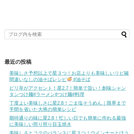
最近の投稿
美味しさ予想以上で星３つ！お店よりも美味しいリピ確
間違いなしの油そばレシピ
#油そば
ピリ辛がアクセント！星2.7！簡単で旨い！創味シャン
タンつけ麺#ラーメン#つけ麺#料理
丁度よい美味しさに星2.8！ごま塩そうめん｜限界まで
手間を省いた大将の簡単レシピ
期待通りの味に星2.8！忙しい日でも簡単に作れる最強
に美味しい照り照り目玉焼き
美味しさとコクのバランスに星３つ！ウインナーとほう