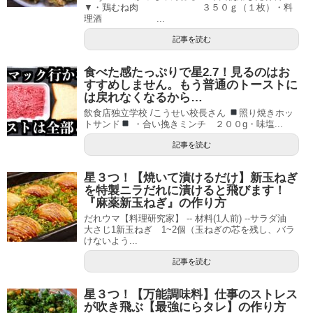
▼・鶏むね肉 ３５０ｇ（１枚）・料
理酒 ...
記事を読む
食べた感たっぷりで星2.7！見るのはお
すすめしません。もう普通のトーストに
は戻れなくなるから…
飲食店独立学校 /こうせい校長さん
照り焼きホッ
トサンド
・合い挽きミンチ ２００g・味塩...
記事を読む
星３つ！【焼いて漬けるだけ】新玉ねぎ
を特製ニラだれに漬けると飛びます！
『麻薬新玉ねぎ』の作り方
だれウマ【料理研究家】 -- 材料(1人前) --サラダ油
大さじ1新玉ねぎ 1~2個（玉ねぎの芯を残し、バラ
けないよう...
記事を読む
星３つ！【万能調味料】仕事のストレス
が吹き飛ぶ【最強にらタレ】の作り方