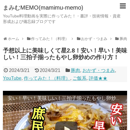
まみむMEMO(mamimu-memo)
YouTube料理動画を実際に作ってみた！・書評・技術情報・資産
形成および備忘録ブログです
ホーム
作ってみた！（料理）
おかず・つまみ
豚肉
予想以上に美味しくて星2.8！安い！早い！美味
しい！三拍子揃ったもやし卵炒めの作り方！
2024/3/21
2024/3/21
豚肉
,
おかず・つまみ
,
YouTube
,
作ってみた！（料理）
,
ご飯系
,
評価★★
安い！早い！美味しい！三拍子揃ったもやし卵炒めの作り方！