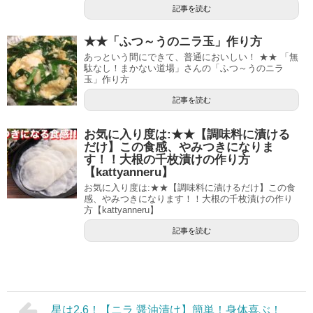
記事を読む
★★「ふつ～うのニラ玉」作り方
あっという間にできて、普通においしい！ ★★ 「無
駄なし！まかない道場」さんの「ふつ～うのニラ
玉」作り方
記事を読む
お気に入り度は:★★【調味料に漬ける
だけ】この食感、やみつきになりま
す！！大根の千枚漬けの作り方
【kattyanneru】
お気に入り度は:★★【調味料に漬けるだけ】この食
感、やみつきになります！！大根の千枚漬けの作り
方【kattyanneru】
記事を読む
星は2.6！【ニラ 醤油漬け】簡単！身体喜ぶ！