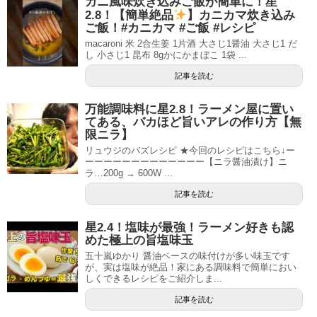
カニ風味炊き込みご飯が簡単に！星
2.8！【簡単絶品
】カニカマ炊き込み
ご飯！#カニカマ #ご飯 #レシピ
macaroni 米 2合生姜 1片酒 大さじ1醤油 大さじ1 だ
し 小さじ1 昆布 8gかにかまぼこ 1袋 ...
記事を読む
万能調味料に星2.8！ラーメン屋に置い
てある、バカほど旨いアレの作り方【無
限ニラ】
リュウジのバズレシピ ★今回のレシピはこちら↓ー
ーーーーーーーーーーーーー【ニラ醤油漬け】ニ
ラ…200g → 600W ...
記事を読む
星2.4！塩味が最強！ラーメン好きも認
めた極上の旨塩味玉
五十嵐ゆかり 醤油ベースの味付けが多い味玉です
が、実は塩味が絶品！家にある調味料で簡単におい
しくできるレシピをご紹介しま...
記事を読む