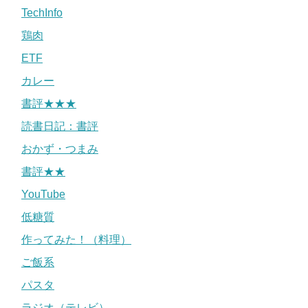
TechInfo
鶏肉
ETF
カレー
書評★★★
読書日記：書評
おかず・つまみ
書評★★
YouTube
低糖質
作ってみた！（料理）
ご飯系
パスタ
ラジオ（テレビ）