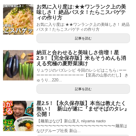
お気に入り度は:★★ワンランク上の美
味しさ！ 絶品パスタ！たらこスパゲテ
ィの作り方
お気に入り度は:★★ワンランク上の美味しさ！ 絶品
パスタ！たらこスパゲティの作り方
記事を読む
納豆と合わせると美味しさ倍増！星
2.9！【完全保存版】米もそうめんも消
える究極の夏野菜漬け
リュウジのバズレシピ 今回のレシピはこちら↓ーー
ーーーーーーーーーーーー【至高の山形のだし】 き
ゅうり...220...
記事を読む
星2.5！【永久保存版】本当は教えたく
無い！ 新山が遂に『まぜそばのタレ』
公開！
【麺屋はなび】新山直人 niiyama naoto
〜〜〜〜〜〜〜〜〜〜〜〜〜〜〜〜〜〜〜〜麺屋は
なびグループ社長 新山...