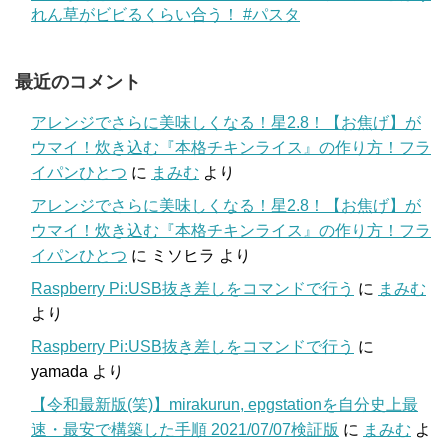
れん草がビビるくらい合う！ #パスタ
最近のコメント
アレンジでさらに美味しくなる！星2.8！【お焦げ】が
ウマイ！炊き込む『本格チキンライス』の作り方！フラ
イパンひとつ
に
まみむ
より
アレンジでさらに美味しくなる！星2.8！【お焦げ】が
ウマイ！炊き込む『本格チキンライス』の作り方！フラ
イパンひとつ
に
ミソヒラ
より
Raspberry Pi:USB抜き差しをコマンドで行う
に
まみむ
より
Raspberry Pi:USB抜き差しをコマンドで行う
に
yamada
より
【令和最新版(笑)】mirakurun, epgstationを自分史上最
速・最安で構築した手順 2021/07/07検証版
に
まみむ
よ