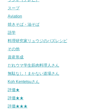
スープ
Aviation
焼きそば・油そば
語学
料理研究家リュウジのバズレシピ
その他
資産形成
だれウマ学生筋肉料理人さん
無駄なし！まかない道場さん
Koh Kentetsuさん
評価★
評価★★
評価★★★