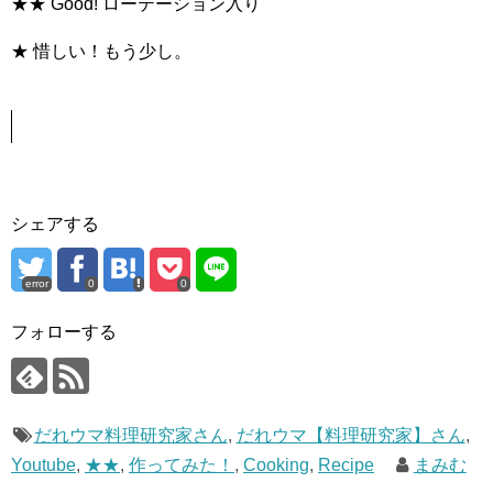
★★ Good! ローテーション入り
★ 惜しい！もう少し。
シェアする
error
0
0
フォローする
だれウマ料理研究家さん
,
だれウマ【料理研究家】さん
,
Youtube
,
★★
,
作ってみた！
,
Cooking
,
Recipe
まみむ