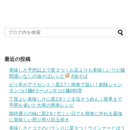
最近の投稿
美味しさ予想以上で星３つ！お店よりも美味しいリピ確
間違いなしの油そばレシピ
#油そば
ピリ辛がアクセント！星2.7！簡単で旨い！創味シャン
タンつけ麺#ラーメン#つけ麺#料理
丁度よい美味しさに星2.8！ごま塩そうめん｜限界まで
手間を省いた大将の簡単レシピ
期待通りの味に星2.8！忙しい日でも簡単に作れる最強
に美味しい照り照り目玉焼き
美味しさとコクのバランスに星３つ！ウインナーとほう