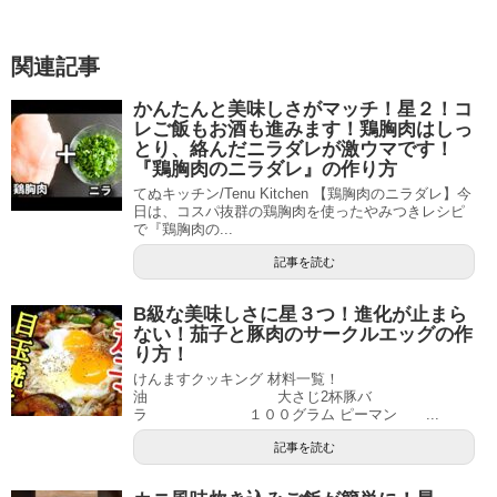
関連記事
かんたんと美味しさがマッチ！星２！コ
レご飯もお酒も進みます！鶏胸肉はしっ
とり、絡んだニラダレが激ウマです！
『鶏胸肉のニラダレ』の作り方
てぬキッチン/Tenu Kitchen 【鶏胸肉のニラダレ】今
日は、コスパ抜群の鶏胸肉を使ったやみつきレシピ
で『鶏胸肉の...
記事を読む
B級な美味しさに星３つ！進化が止まら
ない！茄子と豚肉のサークルエッグの作
り方！
けんますクッキング 材料一覧！
油 大さじ2杯豚バ
ラ １００グラム ピーマン ...
記事を読む