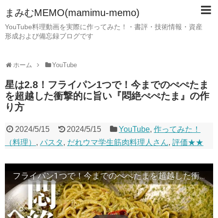
まみむMEMO(mamimu-memo)
YouTube料理動画を実際に作ってみた！・書評・技術情報・資産
形成および備忘録ブログです
ホーム
YouTube
星は2.8！フライパン1つで！今までのぺぺたま
を超越した衝撃的に旨い『悶絶ぺぺたま』の作
り方
2024/5/15
2024/5/15
YouTube
,
作ってみた！
（料理）
,
パスタ
,
だれウマ学生筋肉料理人さん
,
評価★★
フライパン1つで！今までのぺぺたまを超越した衝撃的に旨い『悶絶ぺぺたま』の作り方