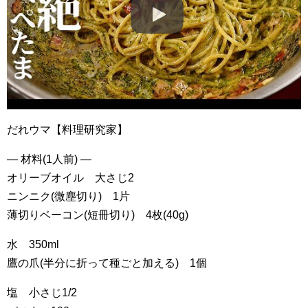
だれウマ【料理研究家】
— 材料(1人前) —
オリーブオイル 大さじ2
ニンニク(微塵切り) 1片
薄切りベーコン(短冊切り) 4枚(40g)
水 350ml
鷹の爪(半分に折って種ごと加える) 1個
塩 小さじ1/2