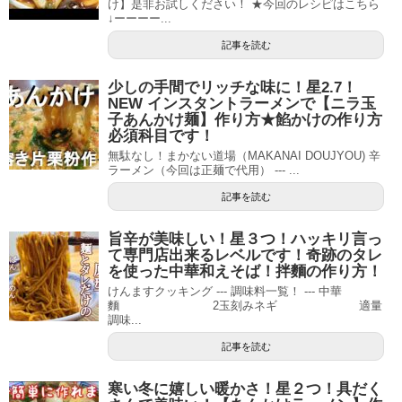
け】是非お試しください！ ★今回のレシピはこちら
↓ーーーー...
記事を読む
少しの手間でリッチな味に！星2.7！
NEW インスタントラーメンで【ニラ玉
子あんかけ麺】作り方★餡かけの作り方
必須科目です！
無駄なし！まかない道場（MAKANAI DOUJYOU) 辛
ラーメン（今回は正麺で代用） --- ...
記事を読む
旨辛が美味しい！星３つ！ハッキリ言っ
て専門店出来るレベルです！奇跡のタレ
を使った中華和えそば！拌麵の作り方！
けんますクッキング --- 調味料一覧！ --- 中華
麵 2玉刻みネギ 適量
調味...
記事を読む
寒い冬に嬉しい暖かさ！星２つ！具だく