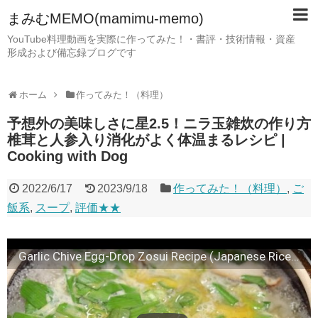
まみむMEMO(mamimu-memo)
YouTube料理動画を実際に作ってみた！・書評・技術情報・資産
形成および備忘録ブログです
ホーム
作ってみた！（料理）
予想外の美味しさに星2.5！ニラ玉雑炊の作り方
椎茸と人参入り消化がよく体温まるレシピ |
Cooking with Dog
2022/6/17
2023/9/18
作ってみた！（料理）
,
ご
飯系
,
スープ
,
評価★★
Garlic Chive Egg-Drop Zosui Recipe (Japanese Rice Soup with Shiitake Mushroom) | Cooking with Dog