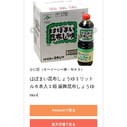
かに匠（オーイーシー株－ＭＫＳ）
はぼまい昆布しょうゆ１リット
ル６本入１箱 歯舞昆布しょうゆ
hks-6
Amazonで見る
楽天市場で見る