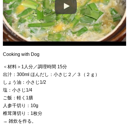
Cooking with Dog
＜材料＞1人分／調理時間 15分
出汁：300ml ほんだし：小さじ２／３（２ｇ）
しょう油：小さじ1/2
塩：小さじ1/4
ご飯：軽く1膳
人参千切り：10g
椎茸薄切り：1枚分
→ 雑炊を作る。