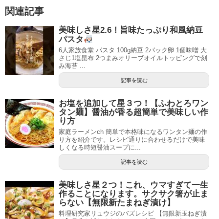
関連記事
美味しさ星2.6！旨味たっぷり和風納豆
パスタ
6人家族食堂 パスタ 100g納豆 2パック卵 1個味噌 大
さじ1塩昆布 2つまみオリーブオイルトッピングで刻
み海苔 ...
記事を読む
お塩を追加して星３つ！【ふわとろワン
タン麺】醤油が香る超簡単で美味しい作
り方
家庭ラーメンch 簡単で本格味になるワンタン麺の作
り方を紹介です。レシピ通りに合わせるだけで美味
しくなる時短醤油スープに...
記事を読む
美味しさ星２つ！これ、ウマすぎて一生
作ることになります。サクサク箸が止ま
らない【無限新たまねぎ漬け】
料理研究家リュウジのバズレシピ 【無限新玉ねぎ漬