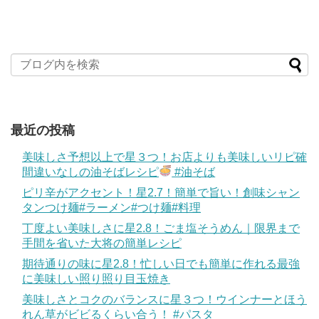
最近の投稿
美味しさ予想以上で星３つ！お店よりも美味しいリピ確
間違いなしの油そばレシピ
#油そば
ピリ辛がアクセント！星2.7！簡単で旨い！創味シャン
タンつけ麺#ラーメン#つけ麺#料理
丁度よい美味しさに星2.8！ごま塩そうめん｜限界まで
手間を省いた大将の簡単レシピ
期待通りの味に星2.8！忙しい日でも簡単に作れる最強
に美味しい照り照り目玉焼き
美味しさとコクのバランスに星３つ！ウインナーとほう
れん草がビビるくらい合う！ #パスタ