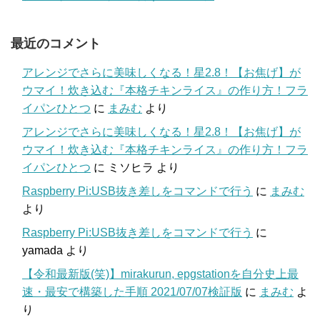
最近のコメント
アレンジでさらに美味しくなる！星2.8！【お焦げ】が
ウマイ！炊き込む『本格チキンライス』の作り方！フラ
イパンひとつ
に
まみむ
より
アレンジでさらに美味しくなる！星2.8！【お焦げ】が
ウマイ！炊き込む『本格チキンライス』の作り方！フラ
イパンひとつ
に
ミソヒラ
より
Raspberry Pi:USB抜き差しをコマンドで行う
に
まみむ
より
Raspberry Pi:USB抜き差しをコマンドで行う
に
yamada
より
【令和最新版(笑)】mirakurun, epgstationを自分史上最
速・最安で構築した手順 2021/07/07検証版
に
まみむ
よ
り