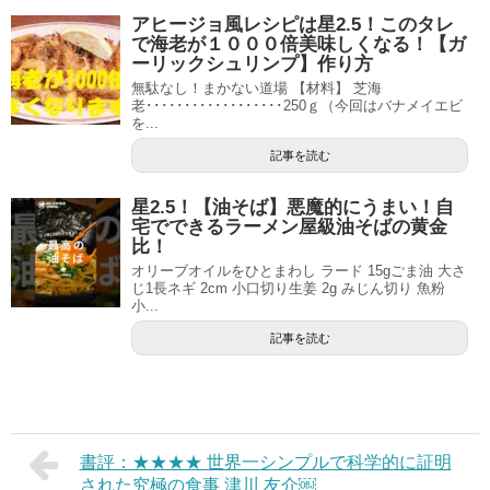
アヒージョ風レシピは星2.5！このタレ
で海老が１０００倍美味しくなる！【ガ
ーリックシュリンプ】作り方
無駄なし！まかない道場 【材料】 芝海
老･･････････････････250ｇ（今回はバナメイエビ
を...
記事を読む
星2.5！【油そば】悪魔的にうまい！自
宅でできるラーメン屋級油そばの黄金
比！
オリーブオイルをひとまわし ラード 15gごま油 大さ
じ1長ネギ 2cm 小口切り生姜 2g みじん切り 魚粉
小...
記事を読む
書評：★★★★ 世界一シンプルで科学的に証明
された究極の食事 津川 友介￼