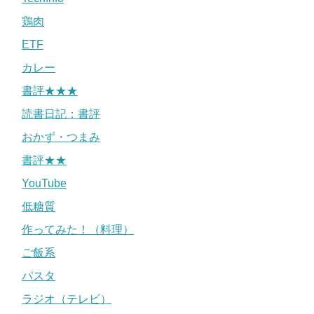
鶏肉
ETF
カレー
書評★★★
読書日記：書評
おかず・つまみ
書評★★
YouTube
低糖質
作ってみた！（料理）
ご飯系
パスタ
ラジオ（テレビ）