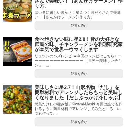
さんで美味い！【あんかけラーメン】作
り方。
寒い冬に嬉しい暖かさ！星２つ！具だくさんで美味
い！【あんかけラーメン】作り方。
記事を読む
食べ飽きない味に星2.8！皆の大好きな
庶民の味、チキンラーメンを料理研究家
が本気で世界一ウマくします
リュウジのバズレシピ ★今回のレシピはこちら↓ ー
ーーーーーーーーーーーーー 【世界一美味しいチキ
ンラー...
記事を読む
美味しさに星2.7！山形名物「だし」を
簡単材料でアレンジしたらもっと美味し
くなりました【だしぶっかけ冷しゃぶ】
武島たけしの極み飯 / Kiwami-Meshi 今回は誰でも作
れるように簡単材料でアレンジしてみたところ、い
つも作って...
記事を読む