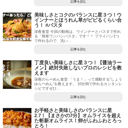
記事を読む
美味しさとコクのバランスに星３つ！ウ
インナーとほうれん草がビビるくらい合
う！ #パスタ
深夜食堂 今回の動画は、ウインナーとパスタで作れ
る「簡単ワンパンパスタ」です＾＾ フライパン1つ
で作れるので、洗い...
記事を読む
丁度良い美味しさに星３つ！【醤油ラー
メン】絶対失敗しないプロのレシピを教
えます
深夜のらーめん食堂 「うま！」って感動する”しょう
ゆらーめん”を教えます。 10分弱で作れるカンタンレ
シピですぜひ...
記事を読む
お手軽さと美味しさのバランスに星
2.7！【まさかの7分】オムライスを超え
た斬新オムライス！卵がふわふわとろっ
とろ！