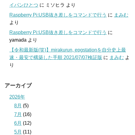
イパンひとつ
に
ミソヒラ
より
Raspberry Pi:USB抜き差しをコマンドで行う
に
まみむ
より
Raspberry Pi:USB抜き差しをコマンドで行う
に
yamada
より
【令和最新版(笑)】mirakurun, epgstationを自分史上最
速・最安で構築した手順 2021/07/07検証版
に
まみむ
よ
り
アーカイブ
2026年
8月
(5)
7月
(16)
6月
(12)
5月
(11)