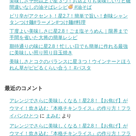
美味しさ予想以上で星３つ！お店よりも美味しいリピ確
間違いなしの油そばレシピ
#油そば
ピリ辛がアクセント！星2.7！簡単で旨い！創味シャン
タンつけ麺#ラーメン#つけ麺#料理
丁度よい美味しさに星2.8！ごま塩そうめん｜限界まで
手間を省いた大将の簡単レシピ
期待通りの味に星2.8！忙しい日でも簡単に作れる最強
に美味しい照り照り目玉焼き
美味しさとコクのバランスに星３つ！ウインナーとほう
れん草がビビるくらい合う！ #パスタ
最近のコメント
アレンジでさらに美味しくなる！星2.8！【お焦げ】が
ウマイ！炊き込む『本格チキンライス』の作り方！フラ
イパンひとつ
に
まみむ
より
アレンジでさらに美味しくなる！星2.8！【お焦げ】が
ウマイ！炊き込む『本格チキンライス』の作り方！フラ