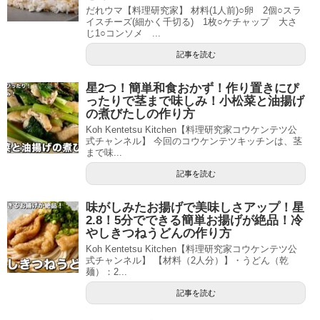
だれウマ【料理研究家】 材料(1人前)○卵 2個○スラ
イスチーズ(細かく千切る) 1枚○ケチャップ 大さ
じ1○コンソメ ...
記事を読む
星2つ！簡単和食おかず！作り置きにぴ
ったりで茎まで味しみ！小松菜と油揚げ
の煮びたしの作り方
Koh Kentetsu Kitchen【料理研究家コウケンテツ公
式チャンネル】 今回のコウケンテツキッチンは、茎
まで味...
記事を読む
味がしみたお揚げで美味しさアップ！星
2.8！5分でできる簡単お揚げが絶品！冷
やしきつねうどんの作り方
Koh Kentetsu Kitchen【料理研究家コウケンテツ公
式チャンネル】 【材料（2人分）】・うどん（乾
麺）：2...
記事を読む