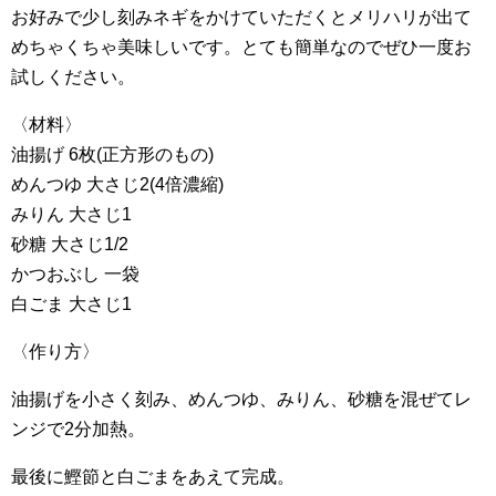
お好みで少し刻みネギをかけていただくとメリハリが出て
めちゃくちゃ美味しいです。とても簡単なのでぜひ一度お
試しください。
〈材料〉
油揚げ 6枚(正方形のもの)
めんつゆ 大さじ2(4倍濃縮)
みりん 大さじ1
砂糖 大さじ1/2
かつおぶし 一袋
白ごま 大さじ1
〈作り方〉
油揚げを小さく刻み、めんつゆ、みりん、砂糖を混ぜてレ
ンジで2分加熱。
最後に鰹節と白ごまをあえて完成。