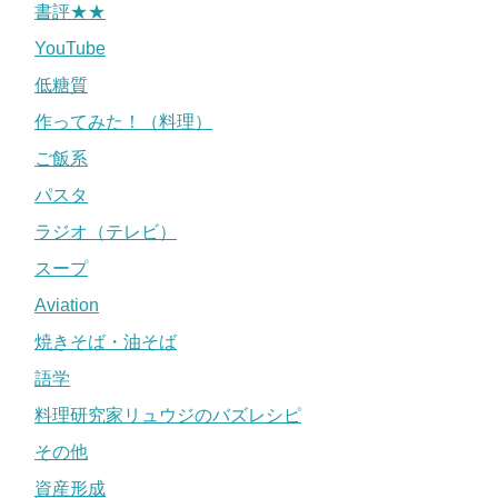
書評★★
YouTube
低糖質
作ってみた！（料理）
ご飯系
パスタ
ラジオ（テレビ）
スープ
Aviation
焼きそば・油そば
語学
料理研究家リュウジのバズレシピ
その他
資産形成