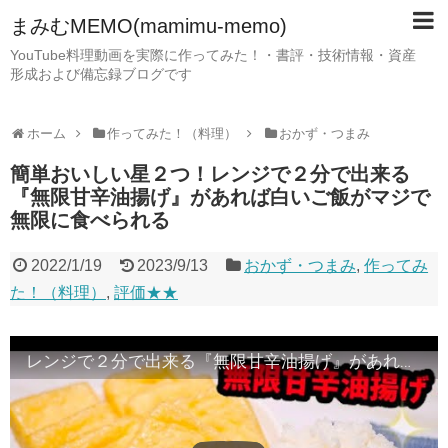
まみむMEMO(mamimu-memo)
YouTube料理動画を実際に作ってみた！・書評・技術情報・資産
形成および備忘録ブログです
ホーム
作ってみた！（料理）
おかず・つまみ
簡単おいしい星２つ！レンジで２分で出来る
『無限甘辛油揚げ』があれば白いご飯がマジで
無限に食べられる
2022/1/19
2023/9/13
おかず・つまみ
,
作ってみ
た！（料理）
,
評価★★
レンジで２分で出来る『無限甘辛油揚げ』があれば白いご飯がマジで無限に食べられる!Sweet&spicy fried tofu