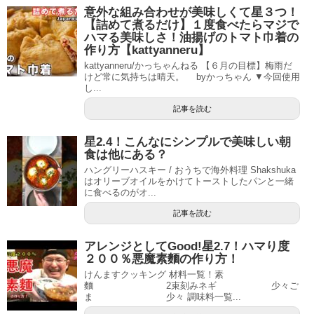
意外な組み合わせが美味しくて星３つ！
【詰めて煮るだけ】１度食べたらマジで
ハマる美味しさ！油揚げのトマト巾着の
作り方【kattyanneru】
kattyanneru/かっちゃんねる 【６月の目標】梅雨だ
けど常に気持ちは晴天。 byかっちゃん ▼今回使用
し...
記事を読む
星2.4！こんなにシンプルで美味しい朝
食は他にある？
ハングリーハスキー / おうちで海外料理 Shakshuka
はオリーブオイルをかけてトーストしたパンと一緒
に食べるのがオ...
記事を読む
アレンジとしてGood!星2.7！ハマり度
２００％悪魔素麵の作り方！
けんますクッキング 材料一覧！素
麵 2束刻みネギ 少々ご
ま 少々 調味料一覧...