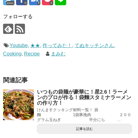
error
0
0
フォローする
Youtube
,
★★
,
作ってみた！
,
てぬキッチンさん
,
Cooking
,
Recipe
まみむ
関連記事
いつもの袋麺が豪華に！星2.6！ラーメ
ンのプロが作る！袋麵スタミナラーメン
の作り方！
けんますクッキング材料一覧！ 袋
麵 1袋豚挽肉 ２００
グラム玉ねぎ 半分にら ...
記事を読む