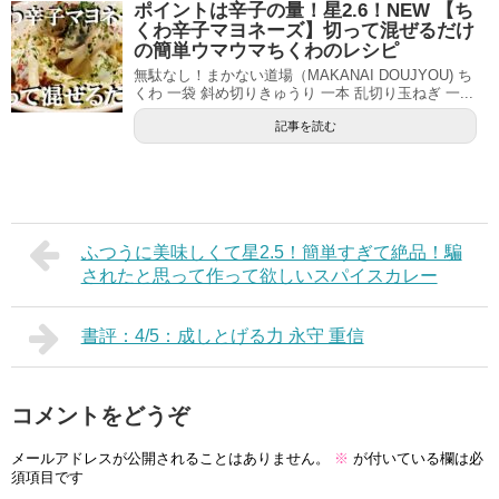
ポイントは辛子の量！星2.6！NEW 【ち
くわ辛子マヨネーズ】切って混ぜるだけ
の簡単ウマウマちくわのレシピ
無駄なし！まかない道場（MAKANAI DOUJYOU) ち
くわ 一袋 斜め切りきゅうり 一本 乱切り玉ねぎ 一...
記事を読む
ふつうに美味しくて星2.5！簡単すぎて絶品！騙
されたと思って作って欲しいスパイスカレー
書評：4/5：成しとげる力 永守 重信
コメントをどうぞ
メールアドレスが公開されることはありません。
※
が付いている欄は必
須項目です