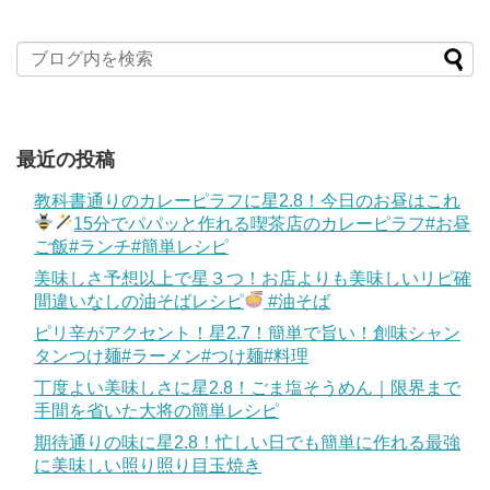
最近の投稿
教科書通りのカレーピラフに星2.8！今日のお昼はこれ
15分でパパッと作れる喫茶店のカレーピラフ#お昼
ご飯#ランチ#簡単レシピ
美味しさ予想以上で星３つ！お店よりも美味しいリピ確
間違いなしの油そばレシピ
#油そば
ピリ辛がアクセント！星2.7！簡単で旨い！創味シャン
タンつけ麺#ラーメン#つけ麺#料理
丁度よい美味しさに星2.8！ごま塩そうめん｜限界まで
手間を省いた大将の簡単レシピ
期待通りの味に星2.8！忙しい日でも簡単に作れる最強
に美味しい照り照り目玉焼き