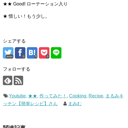
★★ Good! ローテーション入り
★ 惜しい！もう少し。
シェアする
error
0
0
フォローする
Youtube
,
★★
,
作ってみた！
,
Cooking
,
Recipe
,
まるみキ
ッチン【簡単レシピ】さん
まみむ
関連記事