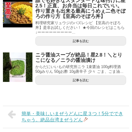
誰でも好きなスタンダードな味付けに星
2.5！正直、お弁当は毎日これでいい。
作り置きも出来る最高にうめぇ二色そぼ
ろの作り方【至高のそぼろ丼】
料理研究家リュウジのバズレシピ 【至高のそぼろ
丼】是非お試しください！ ★今回のレシピはこちら
↓ーーーーーーーーー...
記事を読む
ニラ醤油スープが絶品！星2.8！＼とり
こになる／ニラの醤油漬け
からだにいいもの研究所ニラ 1束醤油 100g料理酒
50gみりん 50gお酢 10g唐辛子 少々 ごま、ごま油...
記事を読む
簡単・美味しいまぜうどんに星３つ！5分ででき
ちゃう。絶品台湾まぜうどん