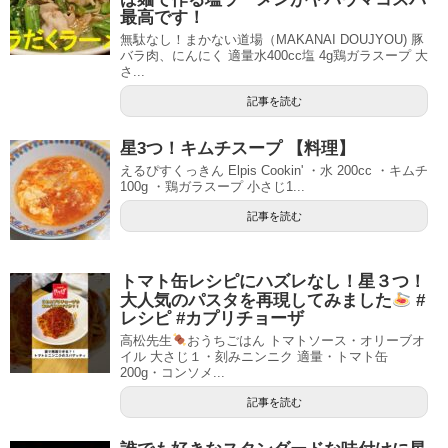
最高です！
無駄なし！まかない道場（MAKANAI DOUJYOU) 豚
バラ肉、にんにく 適量水400cc塩 4g鶏ガラスープ 大
さ...
記事を読む
星3つ！キムチスープ 【料理】
えるぴすくっきん Elpis Cookin' ・水 200cc ・キムチ
100g ・鶏ガラスープ 小さじ1...
記事を読む
トマト缶レシピにハズレなし！星３つ！
大人気のパスタを再現してみました
#
レシピ #カプリチョーザ
高松先生
おうちごはん トマトソース・オリーブオ
イル 大さじ１・刻みニンニク 適量・トマト缶
200g・コンソメ...
記事を読む