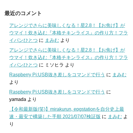
最近のコメント
アレンジでさらに美味しくなる！星2.8！【お焦げ】が
ウマイ！炊き込む『本格チキンライス』の作り方！フラ
イパンひとつ
に
まみむ
より
アレンジでさらに美味しくなる！星2.8！【お焦げ】が
ウマイ！炊き込む『本格チキンライス』の作り方！フラ
イパンひとつ
に
ミソヒラ
より
Raspberry Pi:USB抜き差しをコマンドで行う
に
まみむ
より
Raspberry Pi:USB抜き差しをコマンドで行う
に
yamada
より
【令和最新版(笑)】mirakurun, epgstationを自分史上最
速・最安で構築した手順 2021/07/07検証版
に
まみむ
よ
り