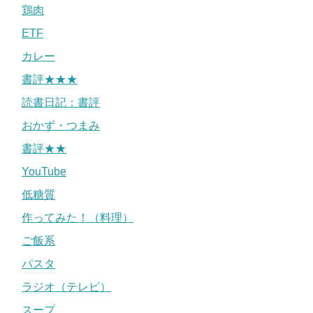
鶏肉
ETF
カレー
書評★★★
読書日記：書評
おかず・つまみ
書評★★
YouTube
低糖質
作ってみた！（料理）
ご飯系
パスタ
ラジオ（テレビ）
スープ