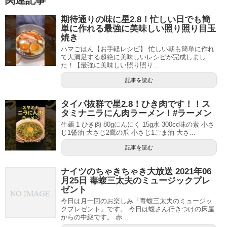
期待通りの味に星2.8！忙しい日でも簡
単に作れる最強に美味しい照り照り目玉
焼き
ハマごはん【お手軽レシピ】 忙しい朝も簡単に作れ
て大満足する超絶に美味しいレシピが完成しまし
た！【最強に美味しい照り照り...
記事を読む
タイパ抜群で星2.8！ひき肉です！！ス
タミナニラにん肉ラーメン！#ラーメン
生麺 1 ひき肉 80gにんにく 15g水 300cc味の素 小さ
じ1醤油 大さじ2鷹の爪 小さじ1ごま油 大さ...
記事を読む
ナイツのちゃきちゃき大放送 2021年06
月25日 毒蝮三太夫のミュージックプレ
ゼント
今日は月一回のお楽しみ「毒蝮三太夫のミュージッ
クプレゼント」です。 今日は蝮さん行きつけの床屋
からの中継です。 赤...