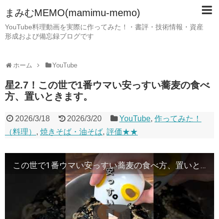
まみむMEMO(mamimu-memo)
YouTube料理動画を実際に作ってみた！・書評・技術情報・資産
形成および備忘録ブログです
ホーム
YouTube
星2.7！この世で1番ウマい安っすい蕎麦の食べ
方、置いときます。
2026/3/18
2026/3/20
YouTube
,
作ってみた！
（料理）
,
焼きそば・油そば
,
評価★★
この世で1番ウマい安っすい蕎麦の食べ方、置いときます。