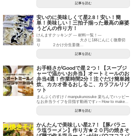
記事を読む
安いのに美味しくて星2.8！安い！簡
単！美味しい！三拍子揃った最高の麻婆
うどんの作り方！
けんますクッキング --- 材料一覧！---
油 大さじ1杯にんにく微塵切
り ２かけ分生姜微...
記事を読む
お手軽さがGoodで星２つ！【スープジ
ャーで温かいお弁当】オートミールのお
弁当4選！作業時間2分！注ぐだけ簡単雑
炊、カカオ香るおしるこ、カラフルリゾ
ット
まんぷくのすけ / manpukunosuke 楽ちんでハッピー
なお弁当ライフを目指す動画です♪～How to make...
記事を読む
かんたんで美味しい星2.7！【豚バラニ
ラ塩ラーメン】作り方★２０円の焼きそ
ば麺で作る塩ラーメンがヤバウマコスパ