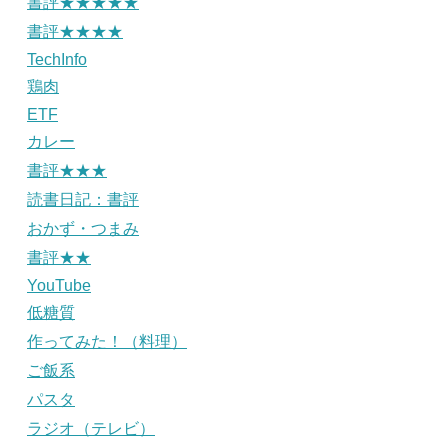
書評★★★★★
書評★★★★
TechInfo
鶏肉
ETF
カレー
書評★★★
読書日記：書評
おかず・つまみ
書評★★
YouTube
低糖質
作ってみた！（料理）
ご飯系
パスタ
ラジオ（テレビ）