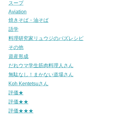
スープ
Aviation
焼きそば・油そば
語学
料理研究家リュウジのバズレシピ
その他
資産形成
だれウマ学生筋肉料理人さん
無駄なし！まかない道場さん
Koh Kentetsuさん
評価★
評価★★
評価★★★