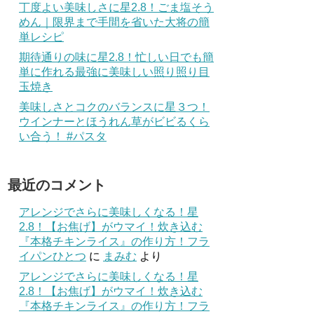
丁度よい美味しさに星2.8！ごま塩そう
めん｜限界まで手間を省いた大将の簡
単レシピ
期待通りの味に星2.8！忙しい日でも簡
単に作れる最強に美味しい照り照り目
玉焼き
美味しさとコクのバランスに星３つ！
ウインナーとほうれん草がビビるくら
い合う！ #パスタ
最近のコメント
アレンジでさらに美味しくなる！星
2.8！【お焦げ】がウマイ！炊き込む
『本格チキンライス』の作り方！フラ
イパンひとつ
に
まみむ
より
アレンジでさらに美味しくなる！星
2.8！【お焦げ】がウマイ！炊き込む
『本格チキンライス』の作り方！フラ