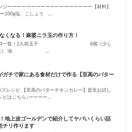
レンジーーーーーーーーーーーーーーーーーー【材料】
100g塩、こしょう ...
らなくなる！麻婆ニラ玉の作り方！
グ 材料一覧！2人前玉子 6個（少し
皿に） 油 ...
がガチで家にある食材だけで作る【至高のバター
バズレシピ 【至高のバターチキンカレー】是非お試し
ピはこちら↓ーーーー...
3！地上波ゴールデンで紹介してヤバいくらい話
老チリ作ります