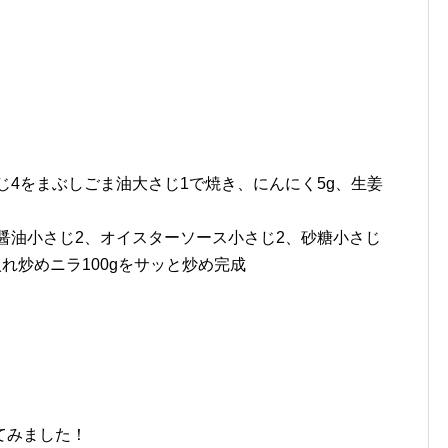
じ4をまぶしごま油大さじ1で焼き、にんにく5g、生姜
、醤油小さじ2、オイスターソース小さじ2、砂糖小さじ
れ炒めニラ100gをサッと炒め完成
てみました！