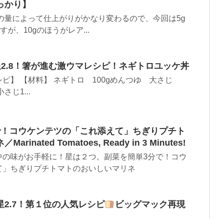
っかり】
の量によって仕上がりがかなり変わるので、今回は5g
が、10gのほうがレア...
星2.8！箸が進む激ウマレシピ！ネギトロユッケ丼
ピ】 【材料】 ネギトロ 100gめんつゆ 大さじ
さじ1...
で！コウケンテツの「これ添えて」ちぎりプチト
nated Tomatoes, Ready in 3 Minutes!
中の味がお手軽に！星は２つ。副菜を簡単3分で！コウ
て」ちぎりプチトマトのおいしいマリネ
2.7！第１位の人気レシピ
ビッグマック再現