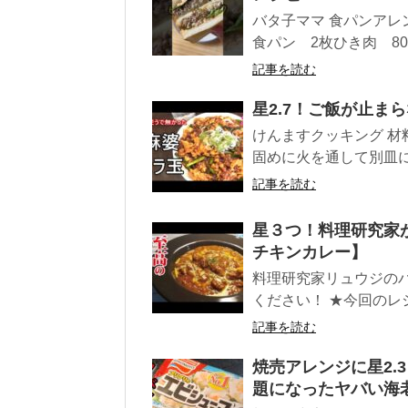
バタ子ママ 食パンア
食パン 2枚ひき肉 80〜
記事を読む
星2.7！ご飯が止ま
けんますクッキン
固めに火を通して別
記事を読む
星３つ！料理研究家
チキンカレー】
料理研究家リュウジの
ください！ ★今回のレシ
記事を読む
焼売アレンジに星2.
題になったヤバい海