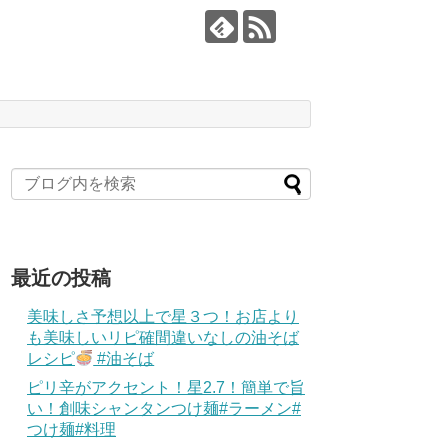
最近の投稿
美味しさ予想以上で星３つ！お店より
も美味しいリピ確間違いなしの油そば
レシピ
#油そば
ピリ辛がアクセント！星2.7！簡単で旨
い！創味シャンタンつけ麺#ラーメン#
つけ麺#料理