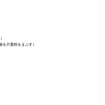
1）
胡椒を片栗粉をまぶす）