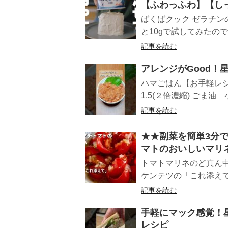
【ふわっふわ】【し
ばくばクック ゼラチン
と10gで試してみたのです
記事を読む
アレンジがGood！
ハマごはん【お手軽レシ
1.5(２倍濃縮) ごま油 小
記事を読む
★★副菜を簡単3分
マトのおいしいマリネ／Mari
トマトマリネのど真ん
ケンテツの「これ添え
記事を読む
手軽にマック感覚！星
レシピ