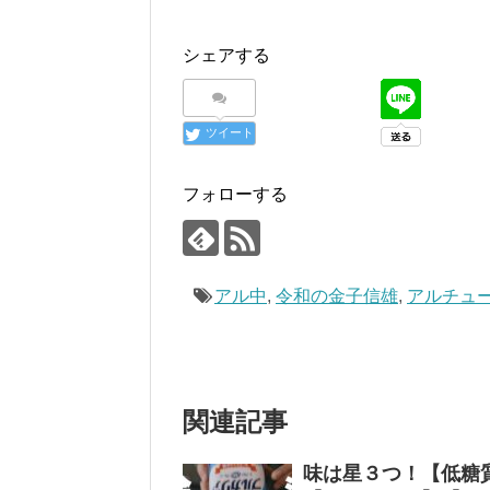
シェアする
ツイート
フォローする
アル中
,
令和の金子信雄
,
アルチュ
関連記事
味は星３つ！【低糖