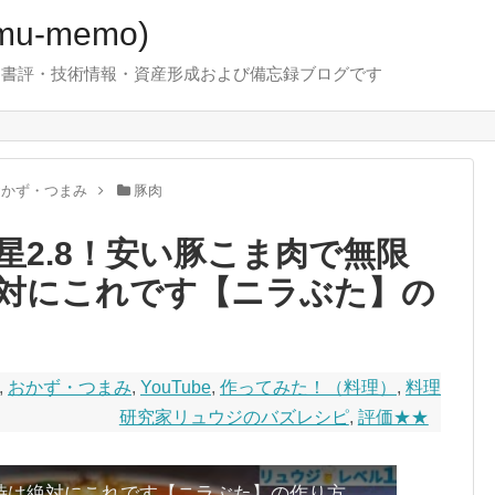
u-memo)
！・書評・技術情報・資産形成および備忘録ブログです
おかず・つまみ
豚肉
星2.8！安い豚こま肉で無限
対にこれです【ニラぶた】の
,
おかず・つまみ
,
YouTube
,
作ってみた！（料理）
,
料理
研究家リュウジのバズレシピ
,
評価★★
時は絶対にこれです【ニラぶた】の作り方