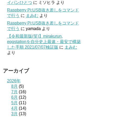
イパンひとつ
に
ミソヒラ
より
Raspberry Pi:USB抜き差しをコマンド
で行う
に
まみむ
より
Raspberry Pi:USB抜き差しをコマンド
で行う
に
yamada
より
【令和最新版(笑)】mirakurun,
epgstationを自分史上最速・最安で構築
した手順 2021/07/07検証版
に
まみむ
より
アーカイブ
2026年
8月
(5)
7月
(16)
6月
(12)
5月
(11)
4月
(14)
3月
(13)