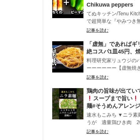
Chikuwa peppers
てぬキッチン/Tenu K
で超簡単な『やみつき無
記事を読む
「虚無」であればギ
絶コスパ1皿45円、
料理研究家リュウジのバ
ーーーーーー【虚無焼きそ
記事を読む
鶏肉の旨味が出ていて
スープまで旨い
麺#そうめんアレンジ#
速水もこみち ▼ニラ素
うが 適量鶏ひき肉 200
記事を読む