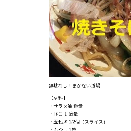
無駄なし！まかない道場
【材料】
・サラダ油 適量
・豚こま 適量
・玉ねぎ 1/2個（スライス）
・もやし 1袋