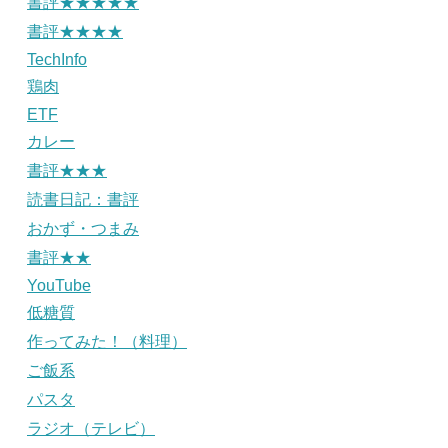
書評★★★★★
書評★★★★
TechInfo
鶏肉
ETF
カレー
書評★★★
読書日記：書評
おかず・つまみ
書評★★
YouTube
低糖質
作ってみた！（料理）
ご飯系
パスタ
ラジオ（テレビ）