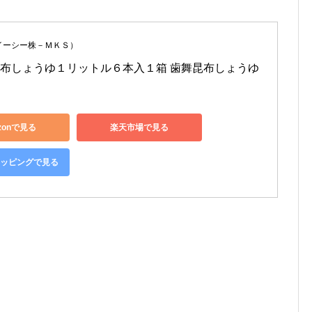
イーシー株－ＭＫＳ）
布しょうゆ１リットル６本入１箱 歯舞昆布しょうゆ
zonで見る
楽天市場で見る
ショッピングで見る