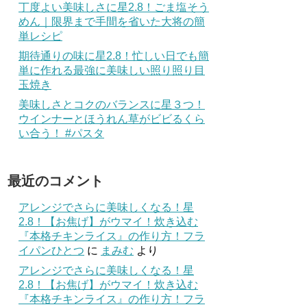
丁度よい美味しさに星2.8！ごま塩そう
めん｜限界まで手間を省いた大将の簡
単レシピ
期待通りの味に星2.8！忙しい日でも簡
単に作れる最強に美味しい照り照り目
玉焼き
美味しさとコクのバランスに星３つ！
ウインナーとほうれん草がビビるくら
い合う！ #パスタ
最近のコメント
アレンジでさらに美味しくなる！星
2.8！【お焦げ】がウマイ！炊き込む
『本格チキンライス』の作り方！フラ
イパンひとつ
に
まみむ
より
アレンジでさらに美味しくなる！星
2.8！【お焦げ】がウマイ！炊き込む
『本格チキンライス』の作り方！フラ