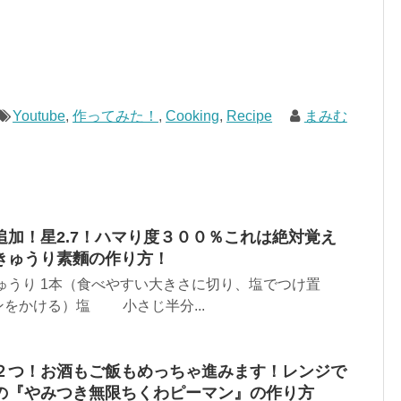
Youtube
,
作ってみた！
,
Cooking
,
Recipe
まみむ
加！星2.7！ハマり度３００％これは絶対覚え
きゅうり素麵の作り方！
ゅうり 1本（食べやすい大きさに切り、塩でつけ置
をかける）塩 小さじ半分...
２つ！お酒もご飯もめっちゃ進みます！レンジで
の『やみつき無限ちくわピーマン』の作り方