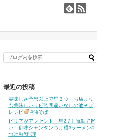
最近の投稿
美味しさ予想以上で星３つ！お店より
も美味しいリピ確間違いなしの油そば
レシピ
#油そば
ピリ辛がアクセント！星2.7！簡単で旨
い！創味シャンタンつけ麺#ラーメン#
つけ麺#料理