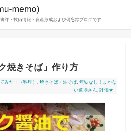
u-memo)
！・書評・技術情報・資産形成および備忘録ブログです
ク焼きそば」作り方
てみた！（料理）
,
焼きそば・油そば
,
無駄なし！まかな
い道場さん
,
評価★