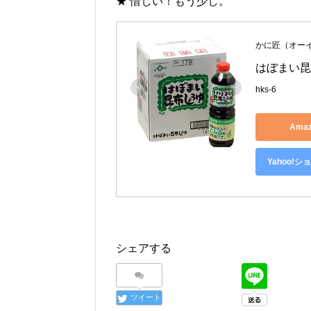
★ 惜しい！もう少し。
かに匠（オー
はぼまい昆
hks-6
Ama
Yahoo!
シェアする
ツイート