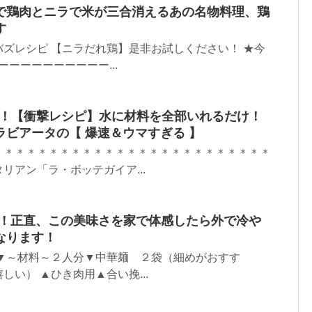
で鶏肉とニラで米が三合消えるあの名物料理、鶏
す
ズレシピ 【ニラだれ鶏】是非お試しください！ ★今
ーーーーーーーーー...
8！【衝撃レシピ】水に材料を全部いれるだけ！
ビアータの【 爆速＆ウマすぎる 】
＊＊＊＊＊＊＊＊＊＊＊＊＊＊＊＊＊＊＊＊＊＊＊＊＊＊
リアン「ラ・ボッテガイア...
2.9！正直、この美味さを家で体感したら外で冷や
なります！
 ▼～材料～２人分▼中華麺 ２袋（細めがおすす
い） ▲ひき肉用▲合い挽...