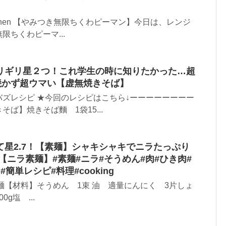
itchen 【やみつき無限ちくわピーマン】今日は、レンジ
限ちくわピーマ...
リギリ星２つ！これ学生の時に知りたかった…超
焼かず超ウマい【虚無焼きそば】
ズレシピ ★今回のレシピはこちら↓ーーーーーーーー
ば】焼きそば麵 1袋15...
星2.7！【素麺】シャキシャキでニラたっぷり
【ニラ素麺】#素麺#ニラ#そうめん#肉#ひき肉#
簡単レシピ#料理#cooking
麺【材料】そうめん 1束 油 適量にんにく 3片しょ
g塩 ...