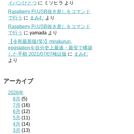
イパンひとつ
に
ミソヒラ
より
Raspberry Pi:USB抜き差しをコマンド
で行う
に
まみむ
より
Raspberry Pi:USB抜き差しをコマンド
で行う
に
yamada
より
【令和最新版(笑)】mirakurun,
epgstationを自分史上最速・最安で構築
した手順 2021/07/07検証版
に
まみむ
より
アーカイブ
2026年
8月
(5)
7月
(16)
6月
(12)
5月
(11)
4月
(14)
3月
(13)