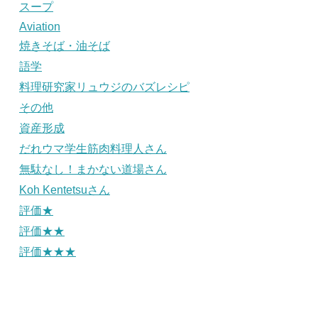
スープ
Aviation
焼きそば・油そば
語学
料理研究家リュウジのバズレシピ
その他
資産形成
だれウマ学生筋肉料理人さん
無駄なし！まかない道場さん
Koh Kentetsuさん
評価★
評価★★
評価★★★