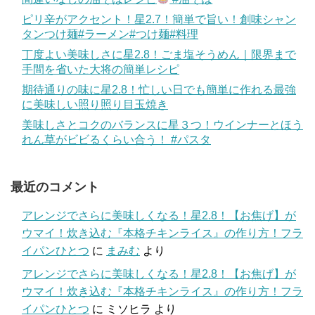
ピリ辛がアクセント！星2.7！簡単で旨い！創味シャン
タンつけ麺#ラーメン#つけ麺#料理
丁度よい美味しさに星2.8！ごま塩そうめん｜限界まで
手間を省いた大将の簡単レシピ
期待通りの味に星2.8！忙しい日でも簡単に作れる最強
に美味しい照り照り目玉焼き
美味しさとコクのバランスに星３つ！ウインナーとほう
れん草がビビるくらい合う！ #パスタ
最近のコメント
アレンジでさらに美味しくなる！星2.8！【お焦げ】が
ウマイ！炊き込む『本格チキンライス』の作り方！フラ
イパンひとつ
に
まみむ
より
アレンジでさらに美味しくなる！星2.8！【お焦げ】が
ウマイ！炊き込む『本格チキンライス』の作り方！フラ
イパンひとつ
に
ミソヒラ
より