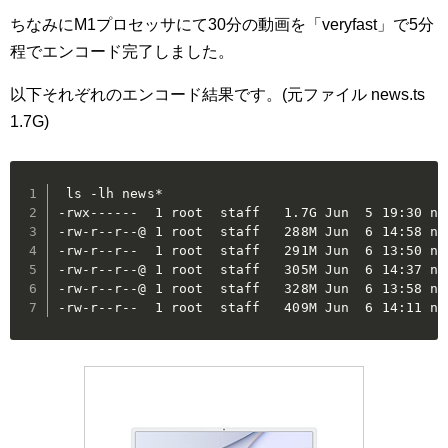
ちなみにM1プロセッサにて30分の動画を「veryfast」で5分
程でエンコード完了しました。
以下それぞれのエンコード結果です。(元ファイル news.ts
1.7G)
 ls -lh news*

-rwx------  1 root  staff   1.7G Jun  5 19:30 new
-rw-r--r--@ 1 root  staff   288M Jun  6 14:58 ne
-rw-r--r--  1 root  staff   291M Jun  6 13:50 ne
-rw-r--r--@ 1 root  staff   305M Jun  6 14:37 ne
-rw-r--r--@ 1 root  staff   328M Jun  6 13:58 ne