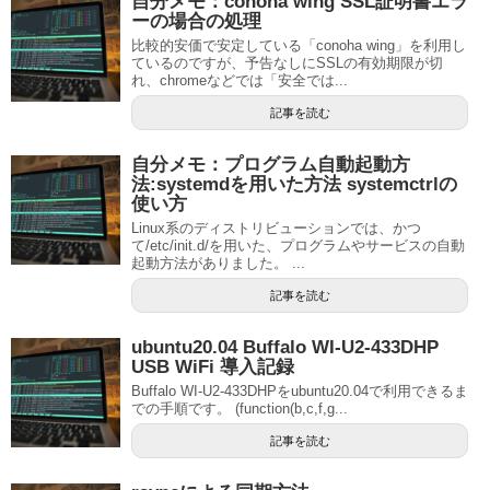
自分メモ：conoha wing SSL証明書エラ
ーの場合の処理
比較的安価で安定している「conoha wing」を利用し
ているのですが、予告なしにSSLの有効期限が切
れ、chromeなどでは「安全では...
記事を読む
自分メモ：プログラム自動起動方
法:systemdを用いた方法 systemctrlの
使い方
Linux系のディストリビューションでは、かつ
て/etc/init.d/を用いた、プログラムやサービスの自動
起動方法がありました。 ...
記事を読む
ubuntu20.04 Buffalo WI-U2-433DHP
USB WiFi 導入記録
Buffalo WI-U2-433DHPをubuntu20.04で利用できるま
での手順です。 (function(b,c,f,g...
記事を読む