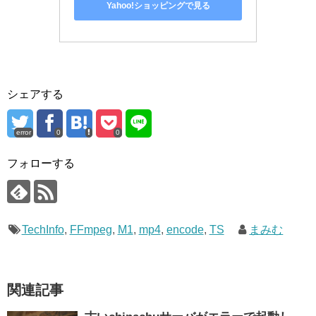
Yahoo!ショッピングで見る
シェアする
error
0
0
フォローする
TechInfo
,
FFmpeg
,
M1
,
mp4
,
encode
,
TS
まみむ
関連記事