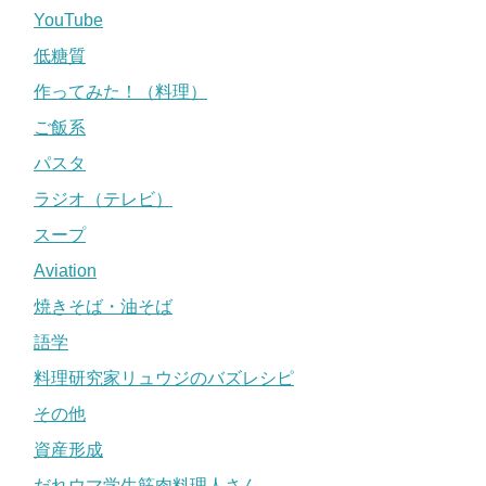
YouTube
低糖質
作ってみた！（料理）
ご飯系
パスタ
ラジオ（テレビ）
スープ
Aviation
焼きそば・油そば
語学
料理研究家リュウジのバズレシピ
その他
資産形成
だれウマ学生筋肉料理人さん