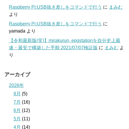
Raspberry Pi:USB抜き差しをコマンドで行う
に
まみむ
より
Raspberry Pi:USB抜き差しをコマンドで行う
に
yamada
より
【令和最新版(笑)】mirakurun, epgstationを自分史上最
速・最安で構築した手順 2021/07/07検証版
に
まみむ
よ
り
アーカイブ
2026年
8月
(5)
7月
(16)
6月
(12)
5月
(11)
4月
(14)