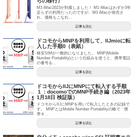
らの移行）
M3 iMac2023が到着しました！ M1 iMacはわずか3年
足らずの利用だったのですが、M3 iMacが発売さ
れ、価格もこなれ...
記事を読む
ドコモからMNPを利用して、IIJmioに転
入した手順0（表紙）
格安SIMが一般的になりました。 MNP(Mobile
Number Portability)という仕組みを使うと、携帯電話
の番号を...
記事を読む
ドコモからIIJにMNPにて転入する手順
１：docomoでのMNP手続き編（2023年
1月18日 検証版）
ドコモからIIJにMNPを用いて転入したときの記録で
す。 MNPとはMobile Number Portabilityの略で「携
帯キ...
記事を読む