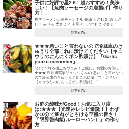
子供に好評で星2.6！超おすすめ！美味
しい！【魚肉ソーセージの唐揚げ】作り
方！
独学ラーメン店長チャンネル 醤油 大さじ２ 酒 大さ
じ３ みりん 大さじ２ 中華スープのもと 小さじ１...
記事を読む
★★★悪いこと言わないので冷蔵庫のき
ゅうり全部これに漬けてください【キュ
ウリのにんにくポン酢漬け】『Garlic
ponzu cucumber』
3分で作れる極上おつまみ！ご飯に、お酒のお供に！
★★★ 料理研究家リュウジさんの 悪いこと言わない
ので冷蔵庫のきゅうり全部これに漬けてください
【キュウリのにんにくポン酢漬け】『
記事を読む
お酢の酸味がGood！お気に入り度
は:★★★【光速神レシピ爆誕！】わず
か10分で豚肉がとろける至極の旨さ！
『限界魯肉飯(ルーローハン）』の作り
方