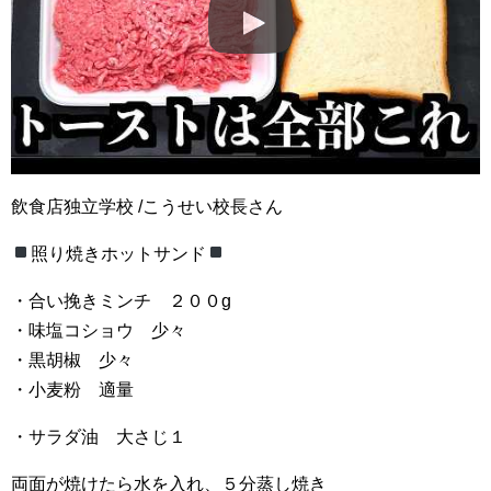
飲食店独立学校 /こうせい校長さん
照り焼きホットサンド
・合い挽きミンチ ２００g
・味塩コショウ 少々
・黒胡椒 少々
・小麦粉 適量
・サラダ油 大さじ１
両面が焼けたら水を入れ、５分蒸し焼き