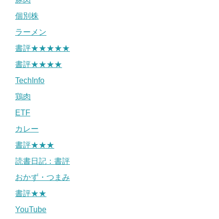
個別株
ラーメン
書評★★★★★
書評★★★★
TechInfo
鶏肉
ETF
カレー
書評★★★
読書日記：書評
おかず・つまみ
書評★★
YouTube