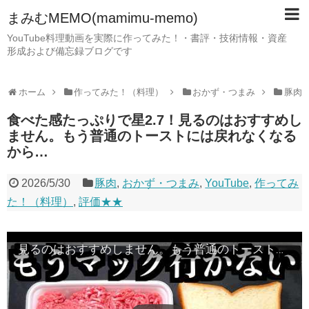
まみむMEMO(mamimu-memo)
YouTube料理動画を実際に作ってみた！・書評・技術情報・資産
形成および備忘録ブログです
ホーム
作ってみた！（料理）
おかず・つまみ
豚肉
食べた感たっぷりで星2.7！見るのはおすすめし
ません。もう普通のトーストには戻れなくなる
から…
2026/5/30
豚肉
,
おかず・つまみ
,
YouTube
,
作ってみ
た！（料理）
,
評価★★
見るのはおすすめしません。もう普通のトーストには戻れなくなるから…