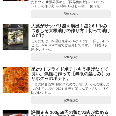
だれウマ ◆限界豚めし『限界魯肉飯(ルーローハ
ン）』の作り方 --- 材料(1人前) ---卵 1個（塩 ...
記事を読む
大葉がサッパリ感を演出！星2.6！やみ
つきしそ大根漬けの作り方｜切って漬け
るだけ
こんにちは、料理研究家のゆかりです。 詳しいレシ
ピは、YouTube本編でご紹介してます。『料理研究
家ゆかり や...
記事を読む
星2つ！フライドポテトもう揚げなくて
良い。気軽に作って【無限の楽しみ】カ
リホクッのポテト。
くまの限界食堂 超簡単なので、実はいろんな味が楽
しめます。おやつにも食事も楽しんで下さい。 ▼今
回のレシピ...
記事を読む
評価★★ 100g58円の鶏むね肉が飲める