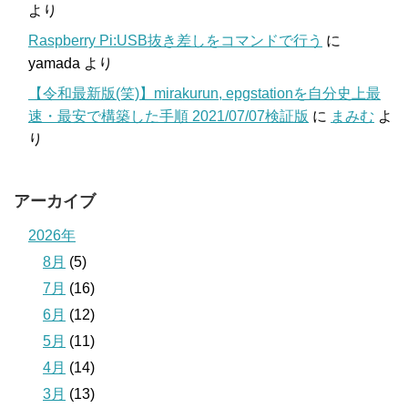
より
Raspberry Pi:USB抜き差しをコマンドで行う
に
yamada
より
【令和最新版(笑)】mirakurun, epgstationを自分史上最
速・最安で構築した手順 2021/07/07検証版
に
まみむ
よ
り
アーカイブ
2026年
8月
(5)
7月
(16)
6月
(12)
5月
(11)
4月
(14)
3月
(13)