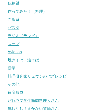
低糖質
作ってみた！（料理）
ご飯系
パスタ
ラジオ（テレビ）
スープ
Aviation
焼きそば・油そば
語学
料理研究家リュウジのバズレシピ
その他
資産形成
だれウマ学生筋肉料理人さん
無駄なし！まかない道場さん