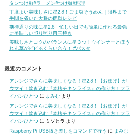
タンつけ麺#ラーメン#つけ麺#料理
丁度よい美味しさに星2.8！ごま塩そうめん｜限界まで
手間を省いた大将の簡単レシピ
期待通りの味に星2.8！忙しい日でも簡単に作れる最強
に美味しい照り照り目玉焼き
美味しさとコクのバランスに星３つ！ウインナーとほう
れん草がビビるくらい合う！ #パスタ
最近のコメント
アレンジでさらに美味しくなる！星2.8！【お焦げ】が
ウマイ！炊き込む『本格チキンライス』の作り方！フラ
イパンひとつ
に
まみむ
より
アレンジでさらに美味しくなる！星2.8！【お焦げ】が
ウマイ！炊き込む『本格チキンライス』の作り方！フラ
イパンひとつ
に
ミソヒラ
より
Raspberry Pi:USB抜き差しをコマンドで行う
に
まみむ