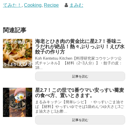
てみた！
,
Cooking
,
Recipe
まみむ
関連記事
海老とひき肉の黄金比に星2.7！香味ニ
ラだれが絶品！熱々ぷりっぷり！えび水
餃子の作り方
Koh Kentetsu Kitchen【料理研究家コウケンテツ公
式チャンネル】 【材料（2~3人分）】・餃子の皮：
18...
記事を読む
星2.7！この世で1番ウマい安っすい蕎麦
の食べ方、置いときます。
まるみキッチン【簡単レシピ】 ・やっすいごま油そ
ば 【材料】やっすいゆでそば1袋めんつゆ大さじ3ご
ま油大さじ1お酢...
記事を読む