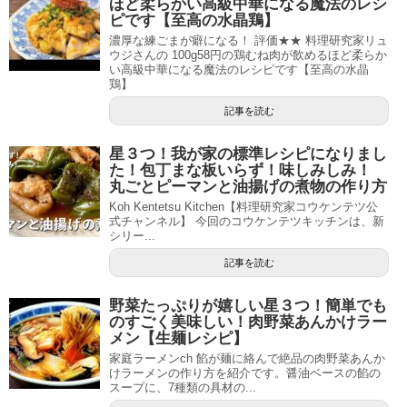
ほど柔らかい高級中華になる魔法のレシ
ピです【至高の水晶鶏】
濃厚な練ごまが癖になる！ 評価★★ 料理研究家リュ
ウジさんの 100g58円の鶏むね肉が飲めるほど柔らか
い高級中華になる魔法のレシピです【至高の水晶
鶏】
記事を読む
星３つ！我が家の標準レシピになりまし
た！包丁まな板いらず！味しみしみ！
丸ごとピーマンと油揚げの煮物の作り方
Koh Kentetsu Kitchen【料理研究家コウケンテツ公
式チャンネル】 今回のコウケンテツキッチンは、新
シリー...
記事を読む
野菜たっぷりが嬉しい星３つ！簡単でも
のすごく美味しい！肉野菜あんかけラー
メン【生麺レシピ】
家庭ラーメンch 餡が麺に絡んで絶品の肉野菜あんか
けラーメンの作り方を紹介です。醤油ベースの餡の
スープに、7種類の具材の...