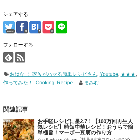
シェアする
error
0
0
フォローする
おはな ︴ 家族がハマる簡単レシピさん
,
Youtube
,
★★★
,
作ってみた！
,
Cooking
,
Recipe
まみむ
関連記事
お手軽レシピに星2.7！【100万回再生人
気レシピ】時短中華レシピ！おうちで簡
単極旨！マーボー豆腐の作り方
Koh Kentetsu Kitchen【料理研究家コウケンテツ公