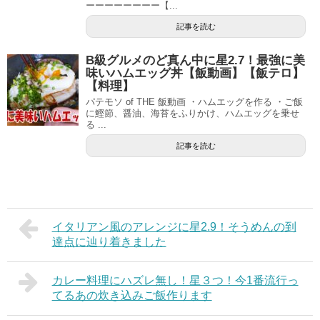
ーーーーーーーー【...
記事を読む
B級グルメのど真ん中に星2.7！最強に美
味いハムエッグ丼【飯動画】【飯テロ】
【料理】
パテモソ of THE 飯動画 ・ハムエッグを作る ・ご飯
に鰹節、醤油、海苔をふりかけ、ハムエッグを乗せ
る ...
記事を読む
イタリアン風のアレンジに星2.9！そうめんの到
達点に辿り着きました
カレー料理にハズレ無し！星３つ！今1番流行っ
てるあの炊き込みご飯作ります