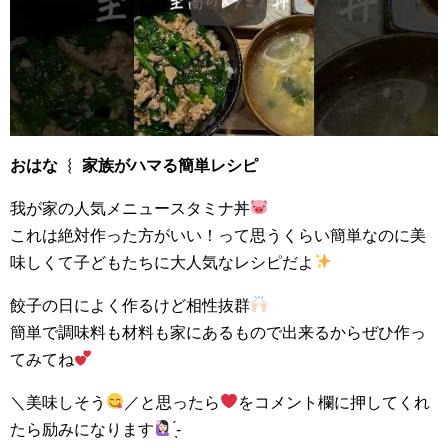
おはな ︴ 家族がハマる簡単レシピ
我が家の人気メニュースタミナ丼
これは絶対作った方がいい！って思うくらい簡単なのに美
味しくて子どもたちに大人気なレシピだよ
餃子の日によく作るけど相性抜群
簡単で調味料も材料も家にあるもので出来るからぜひ作っ
てみてね︎
＼美味しそう
／と思ったら
をコメント欄に押してくれ
たら励みになります
̖́-