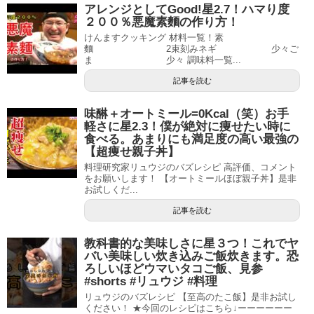
アレンジとしてGood!星2.7！ハマり度
２００％悪魔素麵の作り方！
けんますクッキング 材料一覧！素
麵 2束刻みネギ 少々ご
ま 少々 調味料一覧...
記事を読む
味醂＋オートミール=0Kcal（笑）お手
軽さに星2.3！僕が絶対に痩せたい時に
食べる。あまりにも満足度の高い最強の
【超痩せ親子丼】
料理研究家リュウジのバズレシピ 高評価、コメント
をお願いします！ 【オートミールほぼ親子丼】是非
お試しくだ...
記事を読む
教科書的な美味しさに星３つ！これでヤ
バい美味しい炊き込みご飯炊きます。恐
ろしいほどウマいタコご飯、見参
#shorts #リュウジ #料理
リュウジのバズレシピ 【至高のたこ飯】是非お試し
ください！ ★今回のレシピはこちら↓ーーーーーー