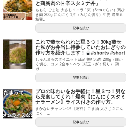
と鶏胸肉の甘辛スタミナ丼」
ももら ごま油 大さじ１ニラ 1束（3cmぐらい）鶏ひ
き肉 200g にんにく 1片（みじん切り）生姜 適量豆
板醤...
記事を読む
これで痩せられれば星３つ！30kg痩せ
た私がお弁当に持参していたおにぎりの
作り方を紹介します！
#shorts #short
しゅんまるのダイエット日記 鶏むね肉 200g（細か
く切る）コメ 2合キャベツ 1/2玉（ざく切り） 鶏
ガ...
記事を読む
プロの味わいをお手軽に！星３つ！男な
ら完食してくれ！爆肉【にんにくスタミ
ナラーメン】ライス付きの作り方。
まかないチャレンジ! 【材料】ごま油 大さじ２にん
にく ...
記事を読む