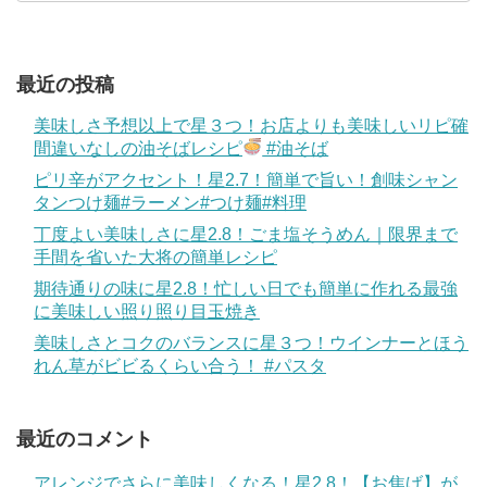
最近の投稿
美味しさ予想以上で星３つ！お店よりも美味しいリピ確
間違いなしの油そばレシピ
#油そば
ピリ辛がアクセント！星2.7！簡単で旨い！創味シャン
タンつけ麺#ラーメン#つけ麺#料理
丁度よい美味しさに星2.8！ごま塩そうめん｜限界まで
手間を省いた大将の簡単レシピ
期待通りの味に星2.8！忙しい日でも簡単に作れる最強
に美味しい照り照り目玉焼き
美味しさとコクのバランスに星３つ！ウインナーとほう
れん草がビビるくらい合う！ #パスタ
最近のコメント
アレンジでさらに美味しくなる！星2.8！【お焦げ】が