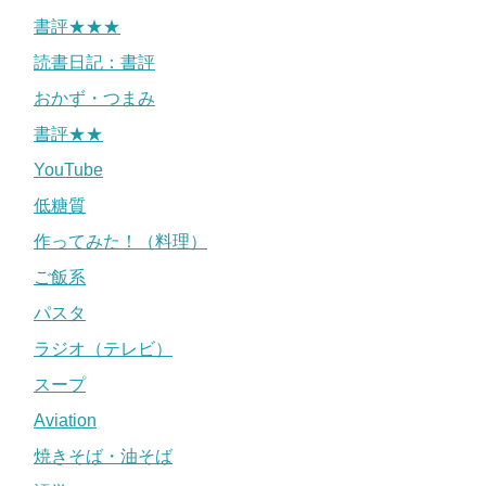
書評★★★
読書日記：書評
おかず・つまみ
書評★★
YouTube
低糖質
作ってみた！（料理）
ご飯系
パスタ
ラジオ（テレビ）
スープ
Aviation
焼きそば・油そば