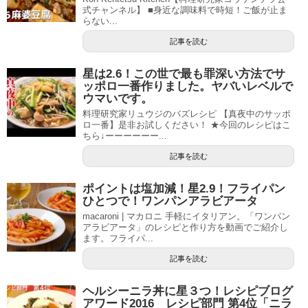
式チャンネル】 ■身近な調味料で時短！ご飯が止ま
らない...
記事を読む
星は2.6！この世で最も罪深い方法でサ
ッポロ一番作りました。ヤバいレベルで
ウマいです。
料理研究家リュウジのバズレシピ 【真夜中のサッポ
ロ一番】是非お試しください！ ★今回のレシピはこ
ちら↓ーーーーーー...
記事を読む
ポイントは塩加減！星2.9！フライパン
ひとつで！ワンパンアラビアータ
macaroni | マカロニ 手軽にイタリアン。「ワンパン
アラビアータ」のレシピと作り方を動画でご紹介し
ます。フライパ...
記事を読む
ヘルシーニラ丼に星３つ！レシピブログ
アワード2016 レシピ部門 第4位「ニラ