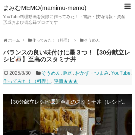
まみむMEMO(mamimu-memo)
YouTube料理動画を実際に作ってみた！・書評・技術情報・資産
形成および備忘録ブログです
ホーム
作ってみた！（料理）
そうめん
バランスの良い味付けに星３つ！【30分献立レ
シピ
】至高のスタミナ丼
2025/8/30
そうめん
,
豚肉
,
おかず・つまみ
,
YouTube
,
作ってみた！（料理）
,
評価★★★
【30分献立レシピ
】至高のスタミナ丼（レシピはコメント欄へ）