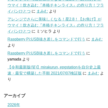
ウマイ！炊き込む『本格チキンライス』の作り方！フラ
イパンひとつ
に
まみむ
より
アレンジでさらに美味しくなる！星2.8！【お焦げ】が
ウマイ！炊き込む『本格チキンライス』の作り方！フラ
イパンひとつ
に
ミソヒラ
より
Raspberry Pi:USB抜き差しをコマンドで行う
に
まみむ
より
Raspberry Pi:USB抜き差しをコマンドで行う
に
yamada
より
【令和最新版(笑)】mirakurun, epgstationを自分史上最
速・最安で構築した手順 2021/07/07検証版
に
まみむ
よ
り
アーカイブ
2026年