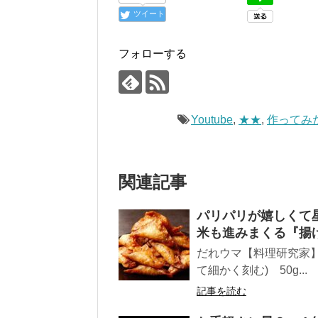
ツイート
フォローする
Youtube
,
★★
,
作ってみ
関連記事
パリパリが嬉しくて星
米も進みまくる『揚
だれウマ【料理研究家】 
て細かく刻む) 50g...
記事を読む