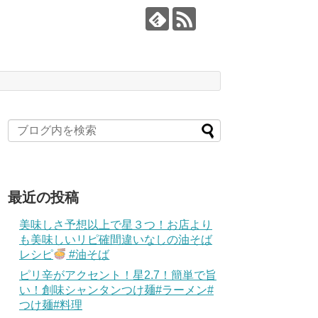
最近の投稿
美味しさ予想以上で星３つ！お店より
も美味しいリピ確間違いなしの油そば
レシピ
#油そば
ピリ辛がアクセント！星2.7！簡単で旨
い！創味シャンタンつけ麺#ラーメン#
つけ麺#料理