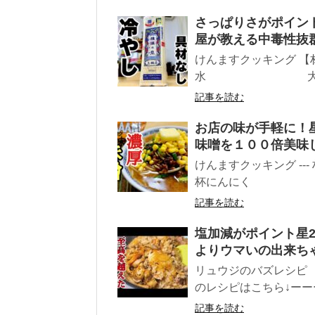
さっぱりさがポイント
屋が教える中毒性抜
けんますクッキング 
水 大さじ２杯
記事を読む
お店の味が手軽に！星
味噌を１００倍美味
けんますクッキング
杯にんにく 
記事を読む
塩加減がポイント星2
よりウマいの出来ち
リュウジのバズレシピ 
のレシピはこちら↓ーーー
記事を読む