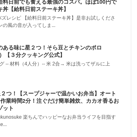
給料日前でも食える最強のコスパ。ほぼ100円で
キ丼【給料日前ステーキ丼】
バズレシピ 【給料日前ステーキ丼】是非お試しくださ
の風の音が入ってしま...
のある味に星２つ！そら豆とチキンのポロ
放送）【３分クッキング公式】
-- 材料（4人分）-- 米 2合→ 米は洗ってザルに上
で星２つ！【スープジャーで温かいお弁当】オート
！作業時間2分！注ぐだけ簡単雑炊、カカオ香るお
ゾット
pukunosuke 楽ちんでハッピーなお弁当ライフを目指す
...