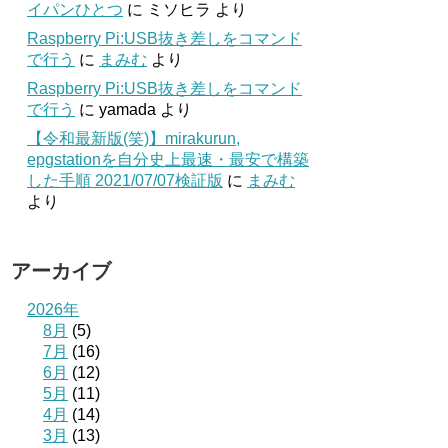
イパンひとつ
に
ミソヒラ
より
Raspberry Pi:USB抜き差しをコマンド
で行う
に
まみむ
より
Raspberry Pi:USB抜き差しをコマンド
で行う
に
yamada
より
【令和最新版(笑)】mirakurun,
epgstationを自分史上最速・最安で構築
した手順 2021/07/07検証版
に
まみむ
より
アーカイブ
2026年
8月
(5)
7月
(16)
6月
(12)
5月
(11)
4月
(14)
3月
(13)