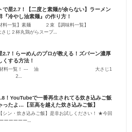
で星2.7！【二度と素麺が余らない】ラーメン
群『冷やし油素麺』の作り方！
【材料一覧】素麺 ２束 【調味料一覧】
丸鶏がらスープ...
2.7！らーめんのプロが教える！ズバーン濃厚
しくする方法！
 --- 材料一覧！ --- 油 大さじ1
2...
.8！YouTubeで一番再生されてる炊き込みご飯
ゃったよ…【至高を越えた炊き込みご飯】
【シン・炊き込みご飯】是非お試しください！ ★今回
ーーーーー...