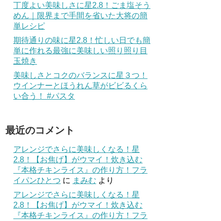
丁度よい美味しさに星2.8！ごま塩そう
めん｜限界まで手間を省いた大将の簡
単レシピ
期待通りの味に星2.8！忙しい日でも簡
単に作れる最強に美味しい照り照り目
玉焼き
美味しさとコクのバランスに星３つ！
ウインナーとほうれん草がビビるくら
い合う！ #パスタ
最近のコメント
アレンジでさらに美味しくなる！星
2.8！【お焦げ】がウマイ！炊き込む
『本格チキンライス』の作り方！フラ
イパンひとつ
に
まみむ
より
アレンジでさらに美味しくなる！星
2.8！【お焦げ】がウマイ！炊き込む
『本格チキンライス』の作り方！フラ