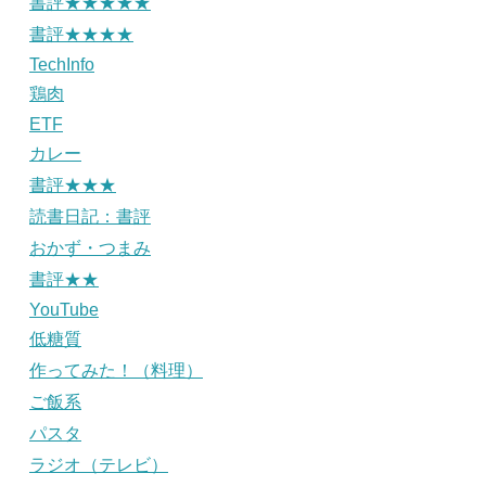
書評★★★★★
書評★★★★
TechInfo
鶏肉
ETF
カレー
書評★★★
読書日記：書評
おかず・つまみ
書評★★
YouTube
低糖質
作ってみた！（料理）
ご飯系
パスタ
ラジオ（テレビ）