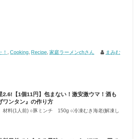
た！
,
Cooking
,
Recipe
,
家庭ラーメンchさん
まみむ
2.6!【1個11円】包まない！激安激ウマ！酒も
げワンタン』の作り方
材料(1人前) ○豚ミンチ 150g ○冷凍むき海老(解凍し