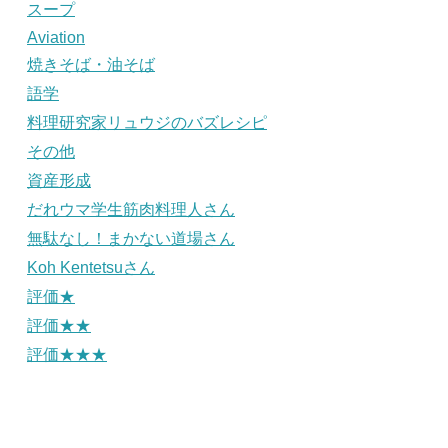
スープ
Aviation
焼きそば・油そば
語学
料理研究家リュウジのバズレシピ
その他
資産形成
だれウマ学生筋肉料理人さん
無駄なし！まかない道場さん
Koh Kentetsuさん
評価★
評価★★
評価★★★