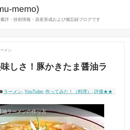
u-memo)
！・書評・技術情報・資産形成および備忘録ブログです
ラーメン
る美味しさ！豚かきたま醤油ラ
ラーメン
,
YouTube
,
作ってみた！（料理）
,
評価★★
醤油ラーメンの作り方