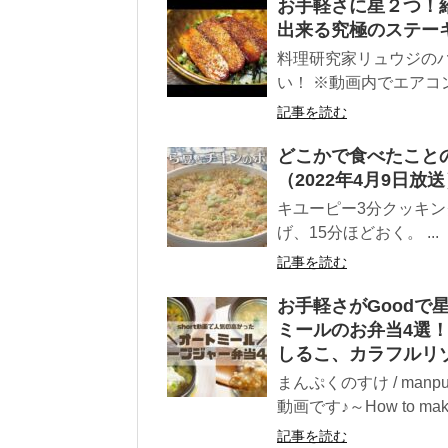
お手軽さに星２つ！
出来る究極のステー
料理研究家リュウジの
い！ ※動画内でエアコン
記事を読む
どこかで食べたこと
（2022年4月9日
キユーピー3分クッキング 
げ、15分ほどおく。 ...
記事を読む
お手軽さがGood
ミールのお弁当4選
しるこ、カラフルリ
まんぷくのすけ / man
動画です♪～How to make
記事を読む