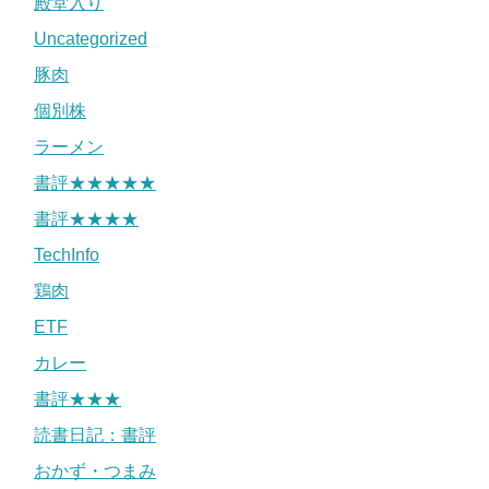
殿堂入り
Uncategorized
豚肉
個別株
ラーメン
書評★★★★★
書評★★★★
TechInfo
鶏肉
ETF
カレー
書評★★★
読書日記：書評
おかず・つまみ