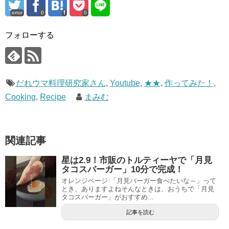
error
0
0
フォローする
だれウマ料理研究家さん
,
Youtube
,
★★
,
作ってみた！
,
Cooking
,
Recipe
まみむ
関連記事
星は2.9！市販のトルティーヤで「月見
タコスバーガー」10分で完成！
オレンジページ 「月見バーガー食べたいな～」って
とき、ありますよねそんなときは、おうちで「月見
タコスバーガー」がおすすめ...
記事を読む