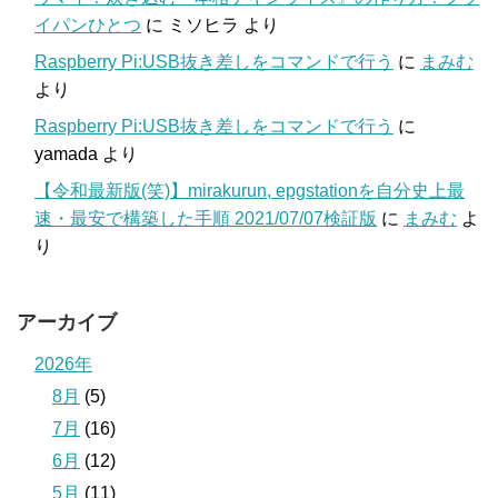
イパンひとつ
に
ミソヒラ
より
Raspberry Pi:USB抜き差しをコマンドで行う
に
まみむ
より
Raspberry Pi:USB抜き差しをコマンドで行う
に
yamada
より
【令和最新版(笑)】mirakurun, epgstationを自分史上最
速・最安で構築した手順 2021/07/07検証版
に
まみむ
よ
り
アーカイブ
2026年
8月
(5)
7月
(16)
6月
(12)
5月
(11)