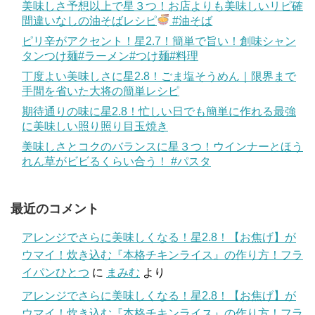
美味しさ予想以上で星３つ！お店よりも美味しいリピ確
間違いなしの油そばレシピ
#油そば
ピリ辛がアクセント！星2.7！簡単で旨い！創味シャン
タンつけ麺#ラーメン#つけ麺#料理
丁度よい美味しさに星2.8！ごま塩そうめん｜限界まで
手間を省いた大将の簡単レシピ
期待通りの味に星2.8！忙しい日でも簡単に作れる最強
に美味しい照り照り目玉焼き
美味しさとコクのバランスに星３つ！ウインナーとほう
れん草がビビるくらい合う！ #パスタ
最近のコメント
アレンジでさらに美味しくなる！星2.8！【お焦げ】が
ウマイ！炊き込む『本格チキンライス』の作り方！フラ
イパンひとつ
に
まみむ
より
アレンジでさらに美味しくなる！星2.8！【お焦げ】が
ウマイ！炊き込む『本格チキンライス』の作り方！フラ