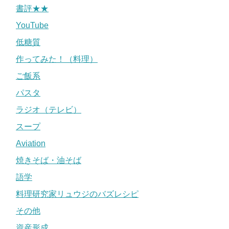
書評★★
YouTube
低糖質
作ってみた！（料理）
ご飯系
パスタ
ラジオ（テレビ）
スープ
Aviation
焼きそば・油そば
語学
料理研究家リュウジのバズレシピ
その他
資産形成