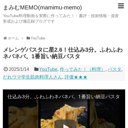
まみむMEMO(mamimu-memo)
YouTube料理動画を実際に作ってみた！・書評・技術情報・資産
形成および備忘録ブログです
ホーム
YouTube
メレンゲパスタに星2.6！仕込み3分。ふわふわ
ネバネバ。1番旨い納豆パスタ
2025/1/14
YouTube
,
作ってみた！（料理）
,
パスタ
,
だれウマ学生筋肉料理人さん
,
評価★★★
仕込み3分。ふわふわネバネバ。1番旨い納豆パスタ