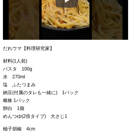
だれウマ【料理研究家】
材料(1人前)
パスタ 100g
水 270ml
塩 ふたつまみ
納豆(付属のタレも一緒に) 1パック
雌株 1パック
卵白 1個
めんつゆ(2倍タイプ) 大さじ1
柚子胡椒 4cm