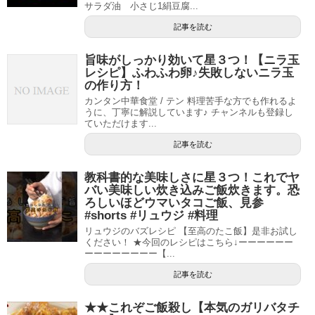
サラダ油 小さじ1絹豆腐...
記事を読む
旨味がしっかり効いて星３つ！【ニラ玉
レシピ】ふわふわ卵♪失敗しないニラ玉
の作り方！
カンタン中華食堂 / テン 料理苦手な方でも作れるよ
うに、丁寧に解説しています♪ チャンネルも登録し
ていただけます...
記事を読む
教科書的な美味しさに星３つ！これでヤ
バい美味しい炊き込みご飯炊きます。恐
ろしいほどウマいタコご飯、見参
#shorts #リュウジ #料理
リュウジのバズレシピ 【至高のたこ飯】是非お試し
ください！ ★今回のレシピはこちら↓ーーーーーー
ーーーーーーーー【...
記事を読む
★★これぞご飯殺し【本気のガリバタチ