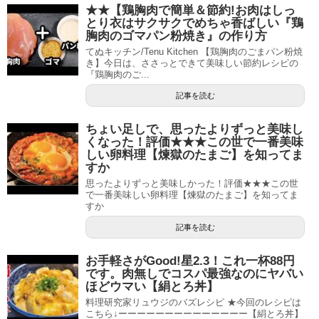
★★【鶏胸肉で簡単＆節約!お肉はしっ
とり衣はサクサクでめちゃ香ばしい『鶏
胸肉のゴマパン粉焼き』の作り方
てぬキッチン/Tenu Kitchen 【鶏胸肉のごまパン粉焼
き】今日は、ささっとできて美味しい節約レシピの
『鶏胸肉のご...
記事を読む
ちょい足しで、思ったよりずっと美味し
くなった！評価★★★この世で一番美味
しい卵料理【煉獄のたまご】を知ってま
すか
思ったよりずっと美味しかった！評価★★★この世
で一番美味しい卵料理【煉獄のたまご】を知ってま
すか
記事を読む
お手軽さがGood!星2.3！これ一杯88円
です。肉無しでコスパ最強なのにヤバい
ほどウマい【絹とろ丼】
料理研究家リュウジのバズレシピ ★今回のレシピは
こちら↓ーーーーーーーーーーーーーー【絹とろ丼】