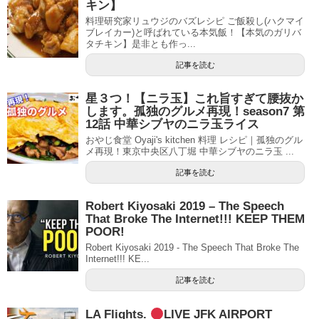
キン】
料理研究家リュウジのバズレシピ ご飯殺し(ハクマイ
ブレイカー)と呼ばれている本気飯！【本気のガリバ
タチキン】是非とも作っ...
記事を読む
星３つ！【ニラ玉】これ旨すぎて腰抜か
します。孤独のグルメ再現！season7 第
12話 中華シブヤのニラ玉ライス
おやじ食堂 Oyaji's kitchen 料理 レシピ｜孤独のグル
メ再現！東京中央区八丁堀 中華シブヤのニラ玉 ...
記事を読む
Robert Kiyosaki 2019 – The Speech
That Broke The Internet!!! KEEP THEM
POOR!
Robert Kiyosaki 2019 - The Speech That Broke The
Internet!!! KE...
記事を読む
LA Flights.
LIVE JFK AIRPORT