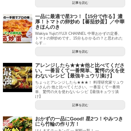
記事を読む
一品に最適で星3つ！【15分で作る】濃
厚！トマトの卵炒め【蕃茄炒蛋】／中華
きほんのき
Wakiya YujiのYUJI CHANNEL 中華おかずの定番、
トマトの卵炒めです。15分もかかるの？と思われた
らす...
記事を読む
アレンジしたら★★★他と比べてくださ
い。一番旨くて一番簡単、驚愕の火を使
わないレシピ【最強キュウリ漬け】
ちょっとアレンジしたら★★★！ 料理研究家リュウ
ジさんの 他と比べてください。一番旨くて一番簡
単、驚愕の火を使わないレシピ【最強キュウリ漬
け】
記事を読む
おかずの一品にGood! 星2つ！やみつき
にら竹輪の作り方！
けんますクッキング --- 材料一覧！ ---