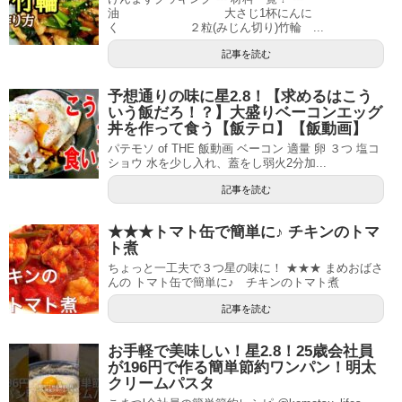
油 大さじ1杯にんに
く ２粒(みじん切り)竹輪 ...
記事を読む
予想通りの味に星2.8！【求めるはこう
いう飯だろ！？】大盛りベーコンエッグ
丼を作って食う【飯テロ】【飯動画】
パテモソ of THE 飯動画 ベーコン 適量 卵 ３つ 塩コ
ショウ 水を少し入れ、蓋をし弱火2分加...
記事を読む
★★★トマト缶で簡単に♪ チキンのトマ
ト煮
ちょっと一工夫で３つ星の味に！ ★★★ まめおばさ
んの トマト缶で簡単に♪ チキンのトマト煮
記事を読む
お手軽で美味しい！星2.8！25歳会社員
が196円で作る簡単節約ワンパン！明太
クリームパスタ