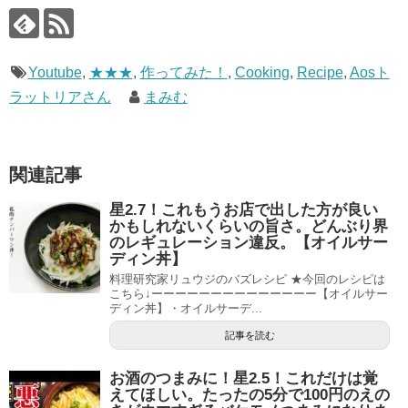
Youtube
,
★★★
,
作ってみた！
,
Cooking
,
Recipe
,
Aosト
ラットリアさん
まみむ
関連記事
星2.7！これもうお店で出した方が良い
かもしれないくらいの旨さ。どんぶり界
のレギュレーション違反。【オイルサー
ディン丼】
料理研究家リュウジのバズレシピ ★今回のレシピは
こちら↓ーーーーーーーーーーーーーー【オイルサー
ディン丼】・オイルサーデ...
記事を読む
お酒のつまみに！星2.5！これだけは覚
えてほしい。たったの5分で100円のえの