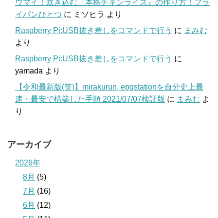
ウマイ！炊き込む『本格チキンライス』の作り方！フラ
イパンひとつ
に
ミソヒラ
より
Raspberry Pi:USB抜き差しをコマンドで行う
に
まみむ
より
Raspberry Pi:USB抜き差しをコマンドで行う
に
yamada
より
【令和最新版(笑)】mirakurun, epgstationを自分史上最
速・最安で構築した手順 2021/07/07検証版
に
まみむ
よ
り
アーカイブ
2026年
8月
(5)
7月
(16)
6月
(12)