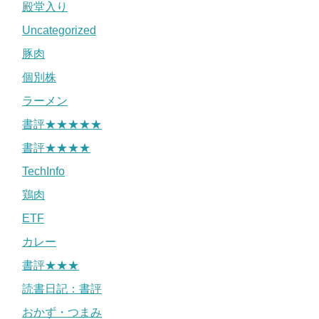
殿堂入り
Uncategorized
豚肉
個別株
ラーメン
書評★★★★★
書評★★★★
TechInfo
鶏肉
ETF
カレー
書評★★★
読書日記：書評
おかず・つまみ