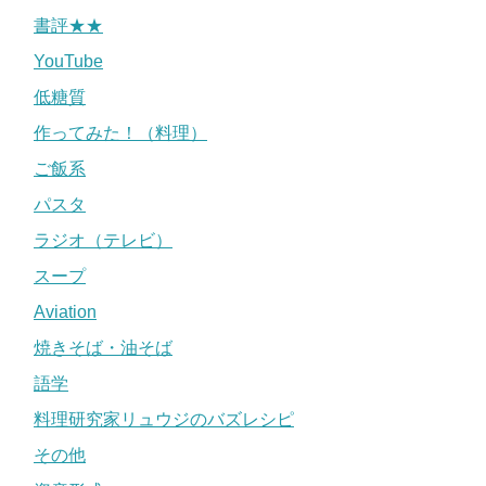
書評★★
YouTube
低糖質
作ってみた！（料理）
ご飯系
パスタ
ラジオ（テレビ）
スープ
Aviation
焼きそば・油そば
語学
料理研究家リュウジのバズレシピ
その他