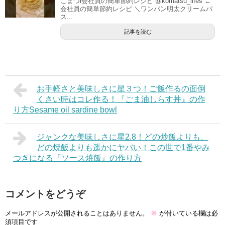
こまつl会社員の簡単節約レシピ @komatsu_lifes ←
会社員の簡単節約レシピ ＼ワンパン明太クリームパ
ス...
記事を読む
お手軽さと美味しさに星３つ！ご飯作るの面倒
くさい時はコレ作る！『ごま油しらす丼』の作
り方Sesame oil sardine bowl
ジャンクな美味しさに星2.8！どの炒飯よりも、
どの焼飯よりも遥かにヤバい！この世で1番やみ
つきになる『ソース焼飯』の作り方
コメントをどうぞ
メールアドレスが公開されることはありません。
※
が付いている欄は必
須項目です