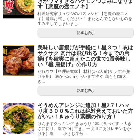
きがウマすぎるバケモノつまみになりま
す【悪魔の壺エノキ】
料理研究家リュウジのバズレシピ 【悪魔の壺エノ
キ】是非お試しください！ またとんでもないものを
生み出してしまいまし...
記事を読む
美味しい唐揚げが手軽に！星３つ！衣は
サクサク 肉汁は飛び出る！今までの唐
揚げを確実に超えたこの世で1番美味し
い『極 唐揚げ』の作り方
だれウマ【料理研究家】 材料(1~2人前)サラダ油(揚
げる用) 底から2cmくらいまで注ぐ 鶏もも肉(大
き...
記事を読む
そうめんアレンジに追加！星2.7！ハマ
り度３００％これは絶対覚えておいた方
がいい！きゅうり素麵の作り方！
けんますクッキング きゅうり 1本（食べやすい大き
さに切り、塩でつけ置き。一度皿にあけレモンをか
ける）塩 小さじ半分...