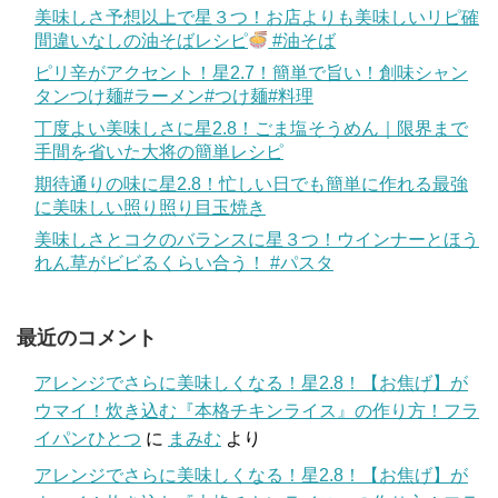
美味しさ予想以上で星３つ！お店よりも美味しいリピ確
間違いなしの油そばレシピ
#油そば
ピリ辛がアクセント！星2.7！簡単で旨い！創味シャン
タンつけ麺#ラーメン#つけ麺#料理
丁度よい美味しさに星2.8！ごま塩そうめん｜限界まで
手間を省いた大将の簡単レシピ
期待通りの味に星2.8！忙しい日でも簡単に作れる最強
に美味しい照り照り目玉焼き
美味しさとコクのバランスに星３つ！ウインナーとほう
れん草がビビるくらい合う！ #パスタ
最近のコメント
アレンジでさらに美味しくなる！星2.8！【お焦げ】が
ウマイ！炊き込む『本格チキンライス』の作り方！フラ
イパンひとつ
に
まみむ
より
アレンジでさらに美味しくなる！星2.8！【お焦げ】が