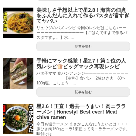
美味しさ予想以上で星2.8！海苔の佃煮
をふんだんに入れて作るパスタが旨すぎ
てヤバい
リュウジのバズレシピ 今回のレシピはこちら↓ーー
ーーーーーーーーーーーー【ごはんですよで作るパ
スタですよ。】水…...
記事を読む
手軽にマック感覚！星2.7！第１位の人
気レシピ
ビッグマック再現レシピ
バタ子ママ 食パンアレンジーーーーーーーーーーー
ーーーーーーー【材料】食パン 2枚ひき肉 80〜
100g塩、こしょう ...
記事を読む
星2.6！正直！過去一うまい！肉ニララ
ーメン | Honesty! Best ever! Meat
chive ramen
今日も塩ラーメン まさかこんなにうまいとは・・・
豚ひき肉150gとニラ1束使って肉ニララーメンです。
味付けは...