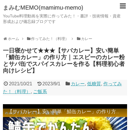
まみむMEMO(mamimu-memo)
YouTube料理動画を実際に作ってみた！・書評・技術情報・資産
形成および備忘録ブログです
ホーム
作ってみた！（料理）
カレー
一日寝かせて★★★【サバカレー】安い簡単
「鯖缶カレー」の作り方｜エスビーのカレー粉
とサバ缶でスパイスカレーを作る【料理初心者
向けレシピ】
2021/10/21
2023/9/1
カレー
,
低糖質
,
作ってみ
た！（料理）
,
ご飯系
【サバカレー】安い簡単「鯖缶カレー」の作り方｜エスビーのカレー粉とサバ缶でスパイスカレーを作る【料理初心者向けレシピ】