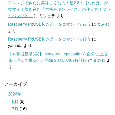
アレンジでさらに美味しくなる！星2.8！【お焦げ】が
ウマイ！炊き込む『本格チキンライス』の作り方！フラ
イパンひとつ
に
ミソヒラ
より
Raspberry Pi:USB抜き差しをコマンドで行う
に
まみむ
より
Raspberry Pi:USB抜き差しをコマンドで行う
に
yamada
より
【令和最新版(笑)】mirakurun, epgstationを自分史上最
速・最安で構築した手順 2021/07/07検証版
に
まみむ
よ
り
アーカイブ
2026年
8月
(6)
7月
(16)