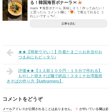
る！韓国海苔ボナーラ
mami ▼海苔ボナーら 美味しそう！作ってみたい！
と思ったら コメント欄に『
』で教えてれると う
れしいですっ 𖤣𖥧𖥣...
記事を読む
★★【簡単ウマい！】巾着たまご☆お弁当やお
つまみにもピッタリ♪
評価★★【１人前１００円・１５分で作れる】
もやしと焼きそば麺で絶品！スタミナ台湾風焼
きそばの作り方【kattyanneru】
コメントをどうぞ
メールアドレスが公開されることはありません。
※
が付いている欄は必