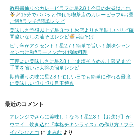
教科書通りのカレーピラフに星2.8！今日のお昼はこれ
15分でパパッと作れる喫茶店のカレーピラフ#お昼
ご飯#ランチ#簡単レシピ
美味しさ予想以上で星３つ！お店よりも美味しいリピ確
間違いなしの油そばレシピ
#油そば
ピリ辛がアクセント！星2.7！簡単で旨い！創味シャン
タンつけ麺#ラーメン#つけ麺#料理
丁度よい美味しさに星2.8！ごま塩そうめん｜限界まで
手間を省いた大将の簡単レシピ
期待通りの味に星2.8！忙しい日でも簡単に作れる最強
に美味しい照り照り目玉焼き
最近のコメント
アレンジでさらに美味しくなる！星2.8！【お焦げ】が
ウマイ！炊き込む『本格チキンライス』の作り方！フラ
イパンひとつ
に
まみむ
より