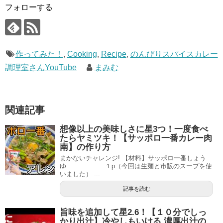
フォローする
作ってみた！
,
Cooking
,
Recipe
,
のんびりスパイスカレー
調理室さんYouTube
まみむ
関連記事
想像以上の美味しさに星3つ！一度食べ
たらヤミツキ！【サッポロ一番カレー肉
南】の作り方
まかないチャレンジ! 【材料】サッポロ一番しょう
ゆ １p（今回は生麺と市販のスープを使
いました） ...
記事を読む
旨味を追加して星2.6！【１０分でしっ
かり出汁】冷やしもいける 濃厚出汁の