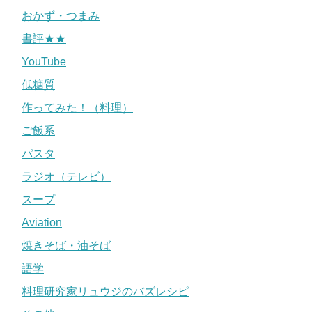
おかず・つまみ
書評★★
YouTube
低糖質
作ってみた！（料理）
ご飯系
パスタ
ラジオ（テレビ）
スープ
Aviation
焼きそば・油そば
語学
料理研究家リュウジのバズレシピ