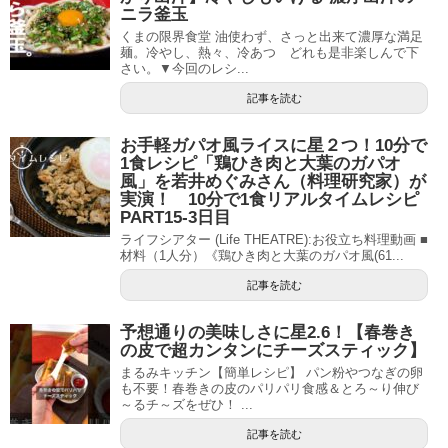
ニラ釜玉
くまの限界食堂 油使わず、さっと出来て濃厚な満足
麺。冷やし、熱々、冷あつ どれも是非楽しんで下
さい。▼今回のレシ...
記事を読む
お手軽ガパオ風ライスに星２つ！10分で
1食レシピ「鶏ひき肉と大葉のガパオ
風」を若井めぐみさん（料理研究家）が
実演！ 10分で1食リアルタイムレシピ
PART15-3日目
ライフシアター (Life THEATRE):お役立ち料理動画 ■
材料（1人分）《鶏ひき肉と大葉のガパオ風(61...
記事を読む
予想通りの美味しさに星2.6！【春巻き
の皮で超カンタンにチーズスティック】
まるみキッチン【簡単レシピ】 パン粉やつなぎの卵
も不要！春巻きの皮のパリパリ食感＆とろ～り伸び
～るチ～ズをぜひ！ ...
記事を読む