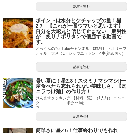
記事を読む
ポイントは水分とケチャップの量！星
2.7！【これが一番ウマいと思います】
自分を大蛇丸と信じて止まない一般男性
が、炙りナポリタンで優勝する動画で
す。
とっくんのYouTubeチャンネル 【材料】 ・オリーブ
オイル 大さじ1・シャウエッセン 4本(斜め切り)
...
記事を読む
暑い夏に！星2.8！スタミナマシマシ‼︎一
度食べたら忘れられない美味しさ。【肉
ニラつけ麺】の作り方！
けんますクッキング 【材料一覧】（1人前） ニンニ
ク 半分〜1粒ニ
ラ ...
記事を読む
簡単さに星2.6！仕事終わりでも作れ