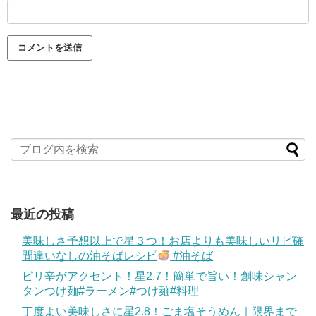
最近の投稿
美味しさ予想以上で星３つ！お店よりも美味しいリピ確
間違いなしの油そばレシピ
#油そば
ピリ辛がアクセント！星2.7！簡単で旨い！創味シャン
タンつけ麺#ラーメン#つけ麺#料理
丁度よい美味しさに星2.8！ごま塩そうめん｜限界まで