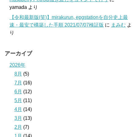
yamada
より
【令和最新版(笑)】mirakurun, epgstationを自分史上最
速・最安で構築した手順 2021/07/07検証版
に
まみむ
よ
り
アーカイブ
2026年
8月
(5)
7月
(16)
6月
(12)
5月
(11)
4月
(14)
3月
(13)
2月
(7)
1月
(14)