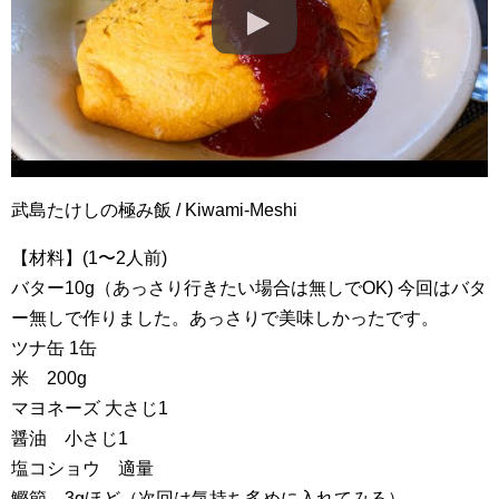
武島たけしの極み飯 / Kiwami-Meshi
【材料】(1〜2人前)
バター10g（あっさり行きたい場合は無しでOK) 今回はバタ
ー無しで作りました。あっさりで美味しかったです。
ツナ缶 1缶
米 200g
マヨネーズ 大さじ1
醤油 小さじ1
塩コショウ 適量
鰹節 3gほど（次回は気持ち多めに入れてみる）