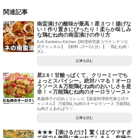
関連記事
南蛮漬けの酸味が最高！星３つ！揚げな
い！作り置きにぴったり！柔らか味しみ
な鶏むね肉の南蛮漬けの作り方
Koh Kentetsu Kitchen【料理研究家コウケンテツ公
式チャンネル】 【材料（2〜3人分）】・鶏むね肉：
大1...
記事を読む
星2.6！甘酸っぱくて、クリーミーでち
ょっとスパイシー。絶対ハマる！オーロ
ラソース＆万能鶏むね肉のおいしさを是
非！＜万能鶏むね肉のオーロラソース＞
奥薗壽子の日めくりレシピ【家庭料理研究家公式チ
ャンネル】 万能鶏むね肉のオーロラソース 万能鶏む
ね肉さえあればウソ...
記事を読む
★★★【漬けるだけ】驚くほどウマすぎ
て何でも無限に食べれてしまう、究極の