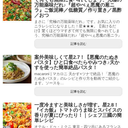
万能薬味だれ♪『超やべぇ悪魔の葱ニ
ラ』ご飯泥棒／低糖質／作り置き／黒酢
／おつ
まさに「究極の万能薬味だれ」です。お気に入りの
ニラレシピになりました！星★★★。【漬けるだ
け】驚くほどウマすぎて何でも無限に食べれてしま
う、究極の万能薬味だれ♪『超やべぇ悪魔の葱ニラ』
記事を読む
案外美味しくて星2.7！【悪魔のたぬき
パスタ】ひと口食べたらやみつき♪天か
すを使った簡単絶品パスタ！
macaroni | マカロニ 天かす×ツナで絶品！「悪魔の
たぬきパスタ」のレシピと作り方を動画でご紹介し
ます。ソースを...
記事を読む
一度冷ますと美味しさが増す。星2.8！
『イカ飯』トマトのうま味とスパイスの
香りが夏にぴったり！｜シェフ三國の簡
単レシピ
オテル・ドゥ・ミクニ 東京・四ツ谷にあるフランス