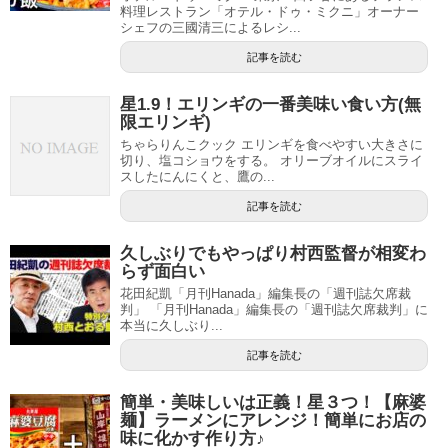
料理レストラン「オテル・ドゥ・ミクニ」オーナー
シェフの三國清三によるレシ...
記事を読む
星1.9！エリンギの一番美味い食い方(無
限エリンギ)
ちゃらりんこクック エリンギを食べやすい大きさに
切り、塩コショウをする。 オリーブオイルにスライ
スしたにんにくと、鷹の...
記事を読む
久しぶりでもやっぱり村西監督が相変わ
らず面白い
花田紀凱「月刊Hanada」編集長の「週刊誌欠席裁
判」 「月刊Hanada」編集長の「週刊誌欠席裁判」に
本当に久しぶり...
記事を読む
簡単・美味しいは正義！星３つ！【麻婆
麺】ラーメンにアレンジ！簡単にお店の
味に化かす作り方♪