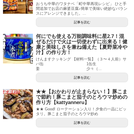
おうち中華のワタナベ「町中華再現レシピ」 ひと手
間追加でお店の麻婆豆腐♪簡単で美味い絶妙なバラン
スにアレンジできました。...
記事を読む
何にでも使える万能調味料に星2.7！混
ぜるだけで火は一切使わずに出来る！健
康と美味しさを兼ね備えた【夏野菜冷や
汁】の作り方！
けんますクッキング 【材料一覧】（３〜４人前）サ
バ缶 1缶生
姜 少々（...
記事を読む
★★【おかわりが止まらない！】豚こま
で節約！豚こまと茄子のとろウマ炒めの
作り方【kattyanneru】
★★ Good! ローテーション入り！夕食の一品にピッ
タリ。豚こまと茄子のとろウマ炒め
記事を読む