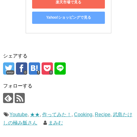
楽天市場で見る
Yahoo!ショッピングで見る
シェアする
error
0
0
フォローする
Youtube
,
★★
,
作ってみた！
,
Cooking
,
Recipe
,
武島たけ
しの極み飯さん
まみむ