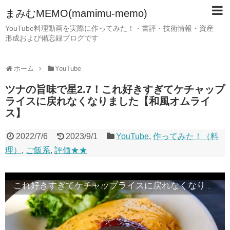
まみむMEMO(mamimu-memo)
YouTube料理動画を実際に作ってみた！・書評・技術情報・資産
形成および備忘録ブログです
ホーム
YouTube
ツナの旨味で星2.7！これ好きすぎてケチャップ
ライスに戻れなくなりました【和風オムライ
ス】
2022/7/6
2023/9/1
YouTube
,
作ってみた！（料
理）
,
ご飯系
,
評価★★
これ好きすぎてケチャップライスに戻れなくなりました【和風オムライス】