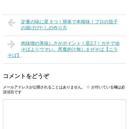
定番の味に星３つ！簡単で本格味！プロの茄子
の揚げびたしの作り方
肉味噌の美味しさがポイント！星2.7！ガチで油
そばよりウマい。悪魔的汁無しまぜそば【ニラ
そば】
コメントをどうぞ
メールアドレスが公開されることはありません。
※
が付いている欄は必
須項目です