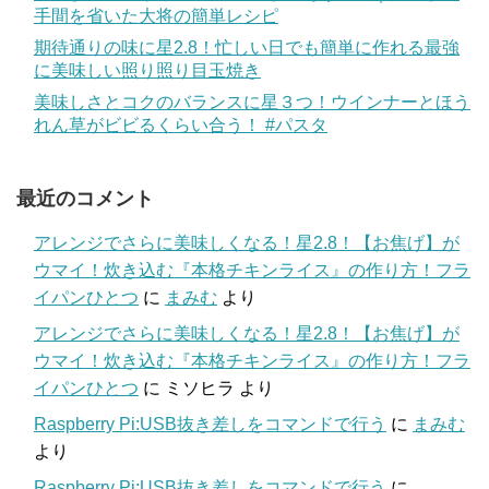
手間を省いた大将の簡単レシピ
期待通りの味に星2.8！忙しい日でも簡単に作れる最強
に美味しい照り照り目玉焼き
美味しさとコクのバランスに星３つ！ウインナーとほう
れん草がビビるくらい合う！ #パスタ
最近のコメント
アレンジでさらに美味しくなる！星2.8！【お焦げ】が
ウマイ！炊き込む『本格チキンライス』の作り方！フラ
イパンひとつ
に
まみむ
より
アレンジでさらに美味しくなる！星2.8！【お焦げ】が
ウマイ！炊き込む『本格チキンライス』の作り方！フラ
イパンひとつ
に
ミソヒラ
より
Raspberry Pi:USB抜き差しをコマンドで行う
に
まみむ
より
Raspberry Pi:USB抜き差しをコマンドで行う
に