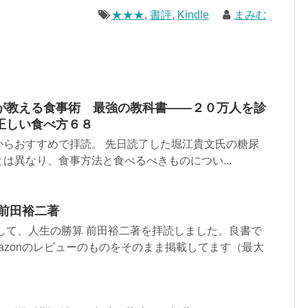
★★★
,
書評
,
Kindle
まみむ
が教える食事術 最強の教科書――２０万人を診
正しい食べ方６８
からおすすめで拝読。 先日読了した堀江貴文氏の糖尿
は異なり、食事方法と食べるべきものについ...
 前田裕二著
として、人生の勝算 前田裕二著を拝読しました。良書で
azonのレビューのものをそのまま掲載してます（最大