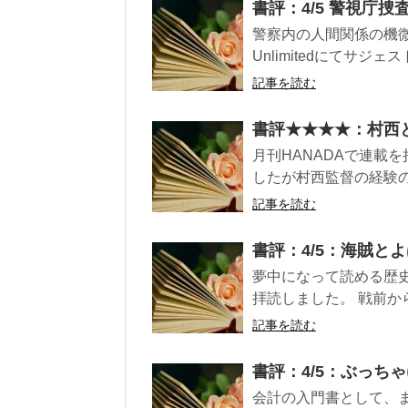
書評：4/5 警視庁捜査
警察内の人間関係の機微
Unlimitedにてサジェ
記事を読む
書評★★★★：村西
月刊HANADAで連載
したが村西監督の経験の
記事を読む
書評：4/5：海賊とよ
夢中になって読める歴
拝読しました。 戦前か
記事を読む
書評：4/5：ぶっち
会計の入門書として、