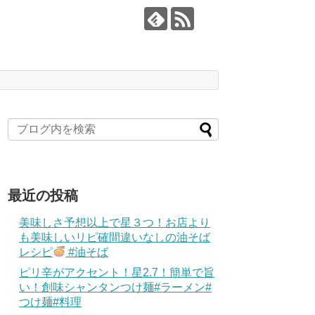
最近の投稿
美味しさ予想以上で星３つ！お店より
も美味しいリピ確間違いなしの油そば
レシピ
#油そば
ピリ辛がアクセント！星2.7！簡単で旨
い！創味シャンタンつけ麺#ラーメン#
つけ麺#料理