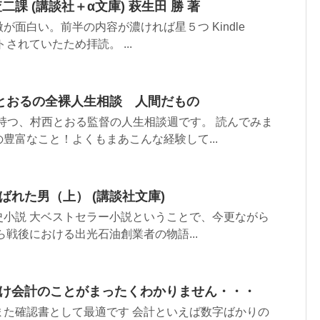
二課 (講談社＋α文庫) 萩生田 勝 著
が面白い。前半の内容が濃ければ星５つ Kindle
ストされていたため拝読。 ...
とおるの全裸人生相談 人間だもの
を持つ、村西とおる監督の人生相談週です。 読んでみま
豊富なこと！よくもまあこんな経験して...
ばれた男（上） (講談社文庫)
史小説 大ベストセラー小説ということで、今更ながら
ら戦後における出光石油創業者の物語...
ゃけ会計のことがまったくわかりません・・・
また確認書として最適です 会計といえば数字ばかりの