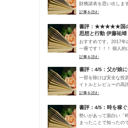
財務諸表を思い出します
記事を読む
書評：★★★★★国
思想と行動 伊藤祐靖 
おすすめです。2017
一冊です！！！ 個人的に
記事を読む
書評：4/5：父が娘
一部を除けば安全な投
イトルとレビューの高評
記事を読む
書評：4/5：時を稼
勢いがあって面白い「
まったことで知ったので