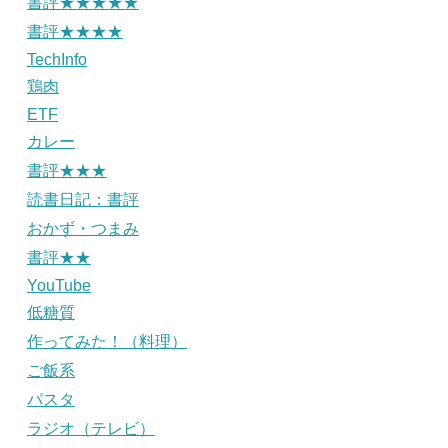
書評★★★★★
書評★★★★
TechInfo
鶏肉
ETF
カレー
書評★★★
読書日記：書評
おかず・つまみ
書評★★
YouTube
低糖質
作ってみた！（料理）
ご飯系
パスタ
ラジオ（テレビ）