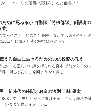
が、一つ一つの項目の意味を知ると企業の「...
のために死ねるか 自衛隊「特殊部隊」創設者の
(著)
年のマイベスト。他のことを差し置いても必ず読むべき
2017年に読んだ本の中ではベストで...
に伝える自由に生きるための30の投資の教え
資に対する正しい知識を得られる良本 以前からそのタ
価に関心があり、今回ようやく読む...
ぐ男 新時代の時間とお金の法則 三崎 優太
時を稼ぐ男」 失礼ながら「青汁王子」さんは脱税で捕
、いままで良いイメージ...