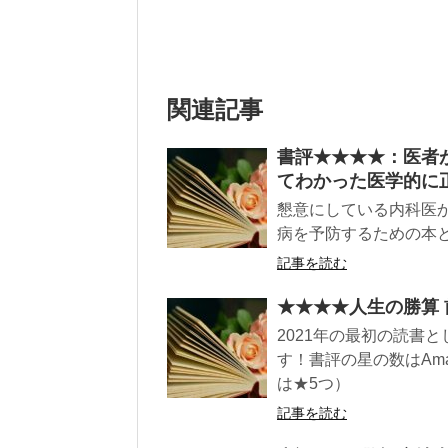
関連記事
書評★★★★：医者
てわかった医学的に
懇意にしている内科医
病を予防するための本と
記事を読む
★★★★人生の勝算
2021年の最初の読書
す！書評の星の数はAm
は★5つ）
記事を読む