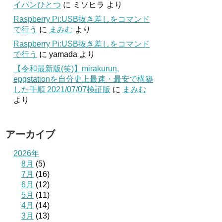
イパンひとつ
に
ミソヒラ
より
Raspberry Pi:USB抜き差しをコマンド
で行う
に
まみむ
より
Raspberry Pi:USB抜き差しをコマンド
で行う
に
yamada
より
【令和最新版(笑)】mirakurun,
epgstationを自分史上最速・最安で構築
した手順 2021/07/07検証版
に
まみむ
より
アーカイブ
2026年
8月
(5)
7月
(16)
6月
(12)
5月
(11)
4月
(14)
3月
(13)