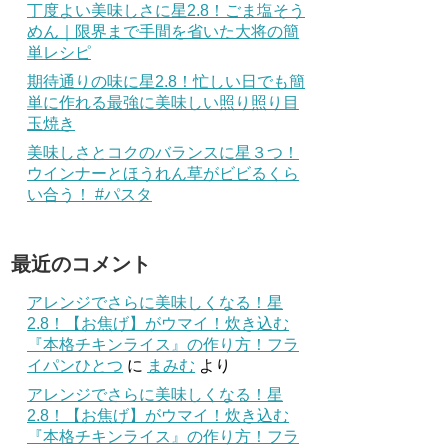
丁度よい美味しさに星2.8！ごま塩そう
めん｜限界まで手間を省いた大将の簡
単レシピ
期待通りの味に星2.8！忙しい日でも簡
単に作れる最強に美味しい照り照り目
玉焼き
美味しさとコクのバランスに星３つ！
ウインナーとほうれん草がビビるくら
い合う！ #パスタ
最近のコメント
アレンジでさらに美味しくなる！星
2.8！【お焦げ】がウマイ！炊き込む
『本格チキンライス』の作り方！フラ
イパンひとつ
に
まみむ
より
アレンジでさらに美味しくなる！星
2.8！【お焦げ】がウマイ！炊き込む
『本格チキンライス』の作り方！フラ