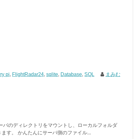
ry pi
,
FlightRadar24
,
sqlite
,
Database
,
SQL
まみむ
、サーバのディレクトリをマウントし、ローカルフォルダ
ます。 かんたんにサーバ側のファイル...