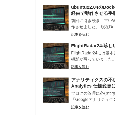
ubuntu22.04のDo
経由で動作させる手順そ
前回に引き続き、古いWindo
作させました。 現在Docke
記事を読む
FlightRadar24:珍
FlightRadar2
機影が写っていました。
記事を読む
アナリティクスの不穏
Analytics 仕様変更に
ブログの管理に必須で
「Googleアナリティ
記事を読む