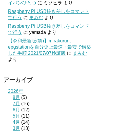
イパンひとつ
に
ミソヒラ
より
00.00',

Raspberry Pi:USB抜き差しをコマンド
で行う
に
まみむ
より
Raspberry Pi:USB抜き差しをコマンド
,NULL,NULL,NULL,'M','',0,0,0,0,0,

で行う
に
yamada
より
【令和最新版(笑)】mirakurun,
epgstationを自分史上最速・最安で構築
した手順 2021/07/07検証版
に
まみむ
より
アーカイブ
2026年
8月
(5)
7月
(16)
6月
(12)
5月
(11)
4月
(14)
3月
(13)