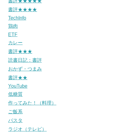
書評★★★★★
書評★★★★
TechInfo
鶏肉
ETF
カレー
書評★★★
読書日記：書評
おかず・つまみ
書評★★
YouTube
低糖質
作ってみた！（料理）
ご飯系
パスタ
ラジオ（テレビ）