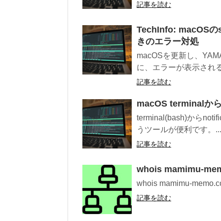
記事を読む
TechInfo: ma
きのエラー対処
macOSを更新し、YA
に、エラーが表示される場
記事を読む
macOS terminalか
terminal(bash)からno
うツールが便利です。..
記事を読む
whois mamimu-me
whois mamimu-me
記事を読む