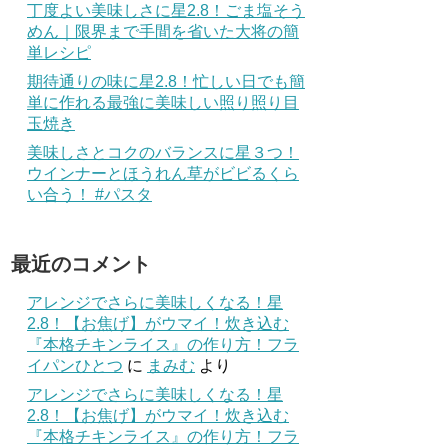
丁度よい美味しさに星2.8！ごま塩そう
めん｜限界まで手間を省いた大将の簡
単レシピ
期待通りの味に星2.8！忙しい日でも簡
単に作れる最強に美味しい照り照り目
玉焼き
美味しさとコクのバランスに星３つ！
ウインナーとほうれん草がビビるくら
い合う！ #パスタ
最近のコメント
アレンジでさらに美味しくなる！星
00.00',

2.8！【お焦げ】がウマイ！炊き込む
『本格チキンライス』の作り方！フラ
イパンひとつ
に
まみむ
より
0,0,NULL,NULL,NULL,'M','',0,0,0,0,0,

アレンジでさらに美味しくなる！星
2.8！【お焦げ】がウマイ！炊き込む
『本格チキンライス』の作り方！フラ