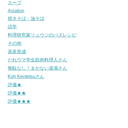
スープ
Aviation
焼きそば・油そば
語学
料理研究家リュウジのバズレシピ
その他
資産形成
だれウマ学生筋肉料理人さん
無駄なし！まかない道場さん
Koh Kentetsuさん
評価★
評価★★
評価★★★