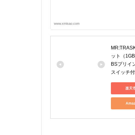
www.xmisao.com
MR:TRASK
ット（1GB
BSプリイン
スイッチ付電
楽天
Ama