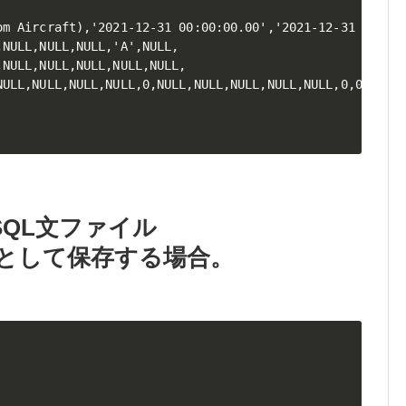
om Aircraft),'2021-12-31 00:00:00.00','2021-12-31 00:00:
NULL,NULL,NULL,'A',NULL,

NULL,NULL,NULL,NULL,NULL,

NULL,NULL,NULL,NULL,0,NULL,NULL,NULL,NULL,NULL,0,0,0,0,0
SQL文ファイル
ql）として保存する場合。