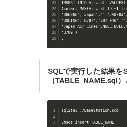
INSERT INTO Aircraft VALUES(

(select MAX(AircraftID)+1 fr
'86E86E','Japan','','JA878J',
'BOEING','B787','787-946','',
'Japan Air Lines',NULL,NULL,
'B789')

SQLで実行した結果を
（TABLE_NAME.s
sqlite3 ./BaseStation.sqb 

.mode insert TABLE_NAME
