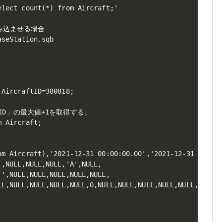
lect count(*) from Aircraft;'

み込ませる場合

seStation.sqb

AircraftID=380818;

ftID」の最大値+1を取得する。

 Aircraft;

om Aircraft),'2021-12-31 00:00:00.00','2021-12-31 00:00:
,NULL,NULL,NULL,'A',NULL,

',NULL,NULL,NULL,NULL,NULL,

LL,NULL,NULL,NULL,NULL,0,NULL,NULL,NULL,NULL,NULL,0,0,0,