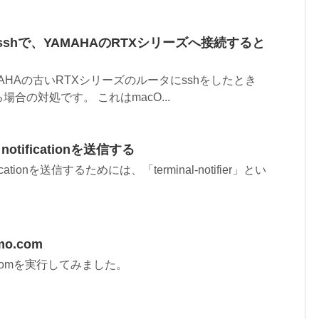
cOSのsshで、YAMAHAのRTXシリーズへ接続すると
MAHAの古いRTXシリーズのルータにsshをしたとき
合の対処です。 これはmacO...
らnotificationを送信する
tificationを送信するためには、「terminal-notifier」とい
.
mo.com
mo.comを実行してみました。