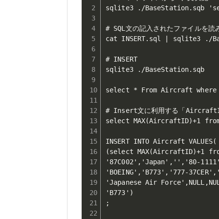
sqlite3 ./BaseStation.sqb 'se
# SQL文の記入されたファイルを読
cat INSERT.sql | sqlite3 ./Ba
# INSERT

sqlite3 ./BaseStation.sqb 

select * From Aircraft where 
# Insert文に利用する「Aircra
select MAX(AircraftID)+1 from
INSERT INTO Aircraft VALUES(

(select MAX(AircraftID)+1 fr
'87C002','Japan','','80-1111'
'BOEING','B773','777-37CER','
'Japanese Air Force',NULL,NU
'B773')

;
