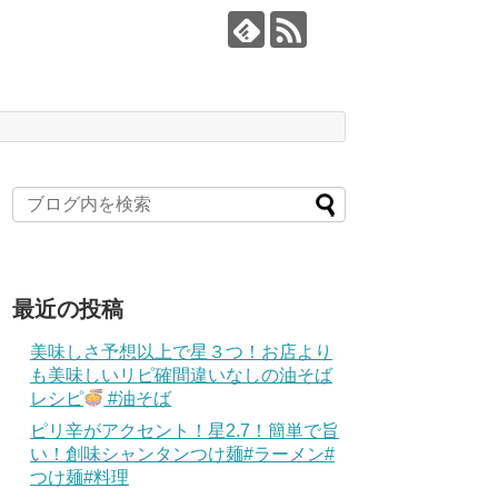
最近の投稿
美味しさ予想以上で星３つ！お店より
も美味しいリピ確間違いなしの油そば
レシピ
#油そば
ピリ辛がアクセント！星2.7！簡単で旨
い！創味シャンタンつけ麺#ラーメン#
つけ麺#料理