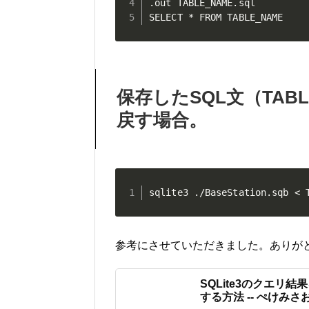
.out TABLE_NAME.sql

SELECT * FROM TABLE_NAME
保存したSQL文（TABL
戻す場合。
sqlite3 ./BaseStation.sqb < 
参考にさせていただきました。ありが
SQLite3のクエリ結
する方法 -- ぺけみさ