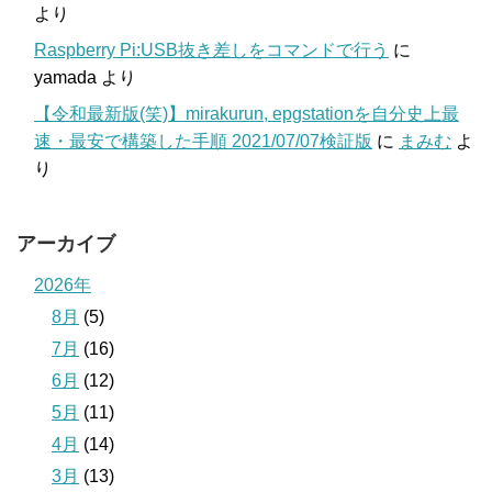
より
Raspberry Pi:USB抜き差しをコマンドで行う
に
yamada
より
【令和最新版(笑)】mirakurun, epgstationを自分史上最
速・最安で構築した手順 2021/07/07検証版
に
まみむ
よ
り
アーカイブ
2026年
8月
(5)
7月
(16)
6月
(12)
5月
(11)
4月
(14)
3月
(13)