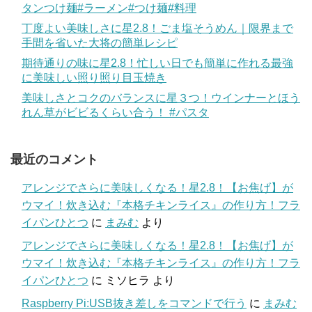
タンつけ麺#ラーメン#つけ麺#料理
丁度よい美味しさに星2.8！ごま塩そうめん｜限界まで
手間を省いた大将の簡単レシピ
期待通りの味に星2.8！忙しい日でも簡単に作れる最強
に美味しい照り照り目玉焼き
美味しさとコクのバランスに星３つ！ウインナーとほう
れん草がビビるくらい合う！ #パスタ
最近のコメント
アレンジでさらに美味しくなる！星2.8！【お焦げ】が
ウマイ！炊き込む『本格チキンライス』の作り方！フラ
イパンひとつ
に
まみむ
より
アレンジでさらに美味しくなる！星2.8！【お焦げ】が
ウマイ！炊き込む『本格チキンライス』の作り方！フラ
イパンひとつ
に
ミソヒラ
より
Raspberry Pi:USB抜き差しをコマンドで行う
に
まみむ