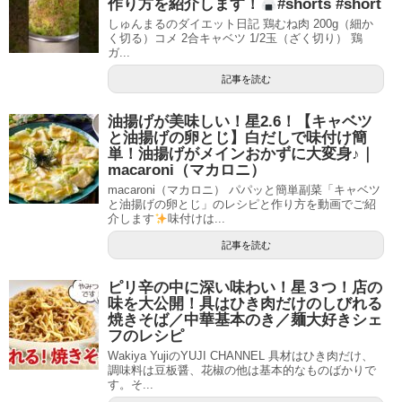
作り方を紹介します！
#shorts #short
しゅんまるのダイエット日記 鶏むね肉 200g（細か
く切る）コメ 2合キャベツ 1/2玉（ざく切り） 鶏
ガ...
記事を読む
油揚げが美味しい！星2.6！【キャベツ
と油揚げの卵とじ】白だしで味付け簡
単！油揚げがメインおかずに大変身♪｜
macaroni（マカロニ）
macaroni（マカロニ） パパッと簡単副菜「キャベツ
と油揚げの卵とじ」のレシピと作り方を動画でご紹
介します
味付けは...
記事を読む
ピリ辛の中に深い味わい！星３つ！店の
味を大公開！具はひき肉だけのしびれる
焼きそば／中華基本のき／麺大好きシェ
フのレシピ
Wakiya YujiのYUJI CHANNEL 具材はひき肉だけ、
調味料は豆板醤、花椒の他は基本的なものばかりで
す。そ...