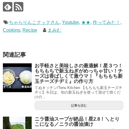
ちゃらりんこクックさん
,
Youtube
,
★★
,
作ってみた！
,
Cooking
,
Recipe
まみむ
関連記事
お手軽さと美味しさの最適解！星３つ！
もちもちで新玉ねぎがめっちゃ甘い！チ
ーズは香ばしくて激ウマ！『もちもち新
玉チーズチヂミ』の作り方
てぬキッチン/Tenu Kitchen 【もちもち新玉チーズチ
ヂミ】今日は、旬の新玉ねぎを使って混ぜて焼くだ
けの...
記事を読む
ニラ醤油スープが絶品！星2.8！＼とり
こになる／ニラの醤油漬け