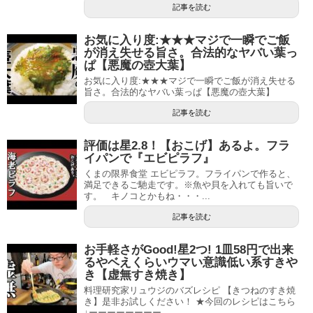
記事を読む
お気に入り度:★★★マジで一瞬でご飯
が消え失せる旨さ。合法的なヤバい葉っ
ぱ【悪魔の壺大葉】
お気に入り度:★★★マジで一瞬でご飯が消え失せる
旨さ。合法的なヤバい葉っぱ【悪魔の壺大葉】
記事を読む
評価は星2.8！【おこげ】あるよ。フラ
イパンで『エビピラフ』
くまの限界食堂 エビピラフ。フライパンで作ると、
満足できるご馳走です。※魚や貝を入れても旨いで
す。 キノコとかもね・・・...
記事を読む
お手軽さがGood!星2つ! 1皿58円で出来
るやベえくらいウマい意識低い系すきや
き【虚無すき焼き】
料理研究家リュウジのバズレシピ 【きつねのすき焼
き】是非お試しください！ ★今回のレシピはこちら
↓ーーーーーーーー...