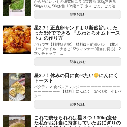
からだにいいもの研究所ニラ 1束醤油 100g料理酒
50gみりん 50gお酢 10g唐辛子 少々 ごま、ごま油...
記事を読む
星2.7！正直卵サンドより断然旨い…た
った5分でできる 『ふわとろオムトース
ト』の作り方
だれウマ【料理研究家】 材料(1人前)食パン 1枚オ
リーブオイル 大さじ1/2ウィンナー(適当に切る) 2
本ケチャップ ...
記事を読む
星2.7！休みの日に食べたい
にんにく
トースト
バタ子ママ 食パンアレンジーーーーーーーーーーー
ーーーーーーー 【材料】にんにく 3かけ水 小1 バ
ター ...
記事を読む
これで痩せられれば星３つ！30kg痩せ
た私がお弁当に持参していたおにぎりの