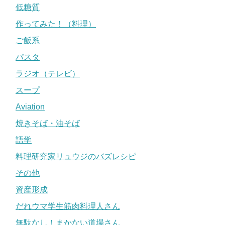
低糖質
作ってみた！（料理）
ご飯系
パスタ
ラジオ（テレビ）
スープ
Aviation
焼きそば・油そば
語学
料理研究家リュウジのバズレシピ
その他
資産形成
だれウマ学生筋肉料理人さん
無駄なし！まかない道場さん