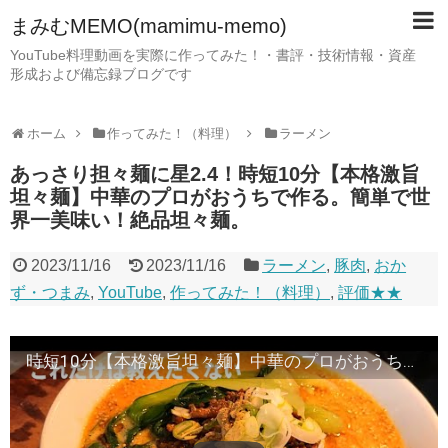
まみむMEMO(mamimu-memo)
YouTube料理動画を実際に作ってみた！・書評・技術情報・資産
形成および備忘録ブログです
ホーム
作ってみた！（料理）
ラーメン
あっさり担々麺に星2.4！時短10分【本格激旨
坦々麺】中華のプロがおうちで作る。簡単で世
界一美味い！絶品坦々麺。
2023/11/16
2023/11/16
ラーメン
,
豚肉
,
おか
ず・つまみ
,
YouTube
,
作ってみた！（料理）
,
評価★★
時短10分【本格激旨坦々麺】中華のプロがおうちで作る。簡単で世界一美味い！絶品坦々麺。