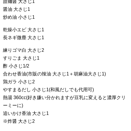
甜麺醤 大さじ1
醤油 大さじ1
炒め油 小さじ1
乾燥小エビ 大さじ1
長ネギ微塵 大さじ1
練りゴマ白 大さじ2
すりごま 大さじ1
酢 小さじ1/2
合わせ香油(市販の辣油 大さじ1＋胡麻油大さじ1)
鶏ガラ 小さじ2
やすまるだし 小さじ1(和風だしでも代用可)
熱湯 360cc(好き嫌い分かれますが豆乳に変えると濃厚クリ
ーミーに)
追いかけ香油 大さじ1
※炸醤 大さじ2