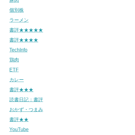
豚肉
個別株
ラーメン
書評★★★★★
書評★★★★
TechInfo
鶏肉
ETF
カレー
書評★★★
読書日記：書評
おかず・つまみ
書評★★
YouTube