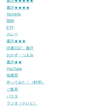
書評★★★★★
書評★★★★
TechInfo
鶏肉
ETF
カレー
書評★★★
読書日記：書評
おかず・つまみ
書評★★
YouTube
低糖質
作ってみた！（料理）
ご飯系
パスタ
ラジオ（テレビ）