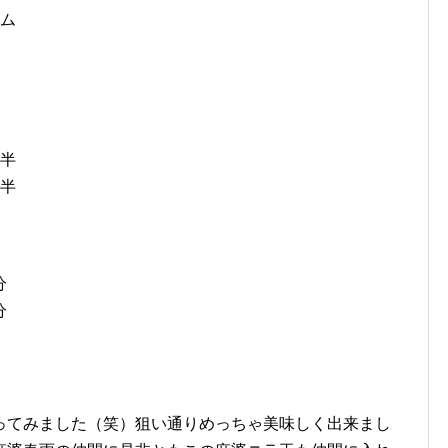
ム
半
半
分
分
ってみました（笑）狙い通りめっちゃ美味しく出来まし