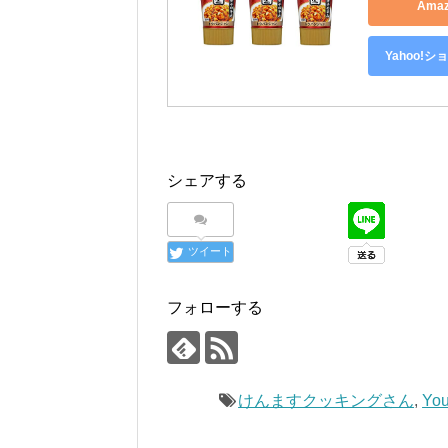
Ama
Yahoo!
シェアする
ツイート
フォローする
けんますクッキングさん
,
You