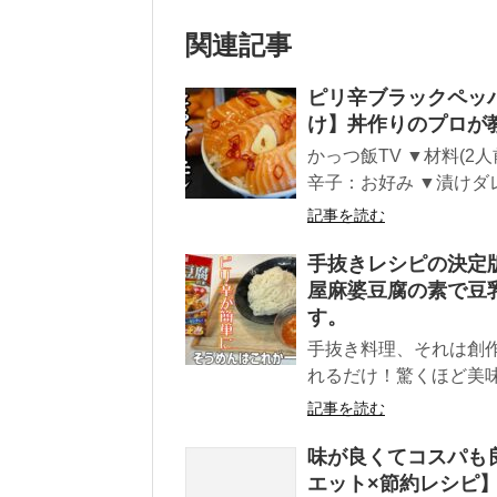
関連記事
ピリ辛ブラックペッパ
け】丼作りのプロが
かっつ飯TV ▼材料(2
辛子：お好み ▼漬けダレ
記事を読む
手抜きレシピの決定
屋麻婆豆腐の素で豆
す。
手抜き料理、それは創
れるだけ！驚くほど美味
記事を読む
味が良くてコスパも
エット×節約レシピ