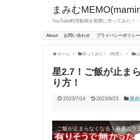
まみむMEMO(mamim
YouTube料理動画を実際に作ってみた
About
お問い合わせ
プライバシーポリシー
ホーム
作ってみた！（料理）
星2.7！ご飯が止
り方！
2023/7/14
2023/9/23
豚肉
ご飯が止まらなくなる！麻婆ニラ