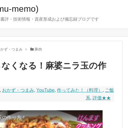
u-memo)
！・書評・技術情報・資産形成および備忘録ブログです
おかず・つまみ
豚肉
まらなくなる！麻婆ニラ玉の作
,
おかず・つまみ
,
YouTube
,
作ってみた！（料理）
,
ご飯
系
,
評価★★
玉の作り方！