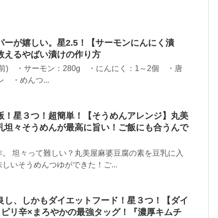
ーが嬉しい。星2.5！【サーモンにんにく漬
教えるやばい漬けの作り方
人前) ・サーモン：280g ・にんにく：1～2個 ・唐
 ・めんつ...
版！星３つ！超簡単！【そうめんアレンジ】丸美
乳坦々そうめんが最高に旨い！ご飯にも合うんで
作。 坦々って難しい？丸美屋麻婆豆腐の素を豆乳に入
しいそうめんつゆができた！ご...
良し、しかもダイエットフード！星３つ！【ダイ
】ピリ辛×まろやかの最強タッグ！『濃厚キムチ