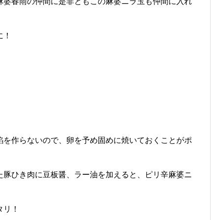
麻婆春雨の仲間に是非ともこの麻婆ニラ玉も仲間に入れ
に！
餡を作らないので、卵を予め固めに焼いておくことがポ
た豚ひき肉に豆板醤、ラー油を加えると、ピリ辛麻婆ニ
タリ！