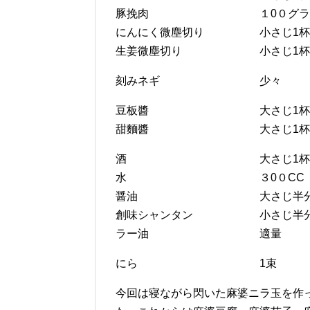
豚挽肉 １0０グラ
にんにく微塵切り 小さじ1杯
生姜微塵切り 小さじ1杯
刻みネギ 少々
豆板醬 大さじ1杯
甜麵醬 大さじ1杯
酒 大さじ1杯
水 ３0０CC
醤油 大さじ半
創味シャンタン 小さじ半
ラー油 適量
にら 1束
今回は寝ながら閃いた麻婆ニラ玉を作