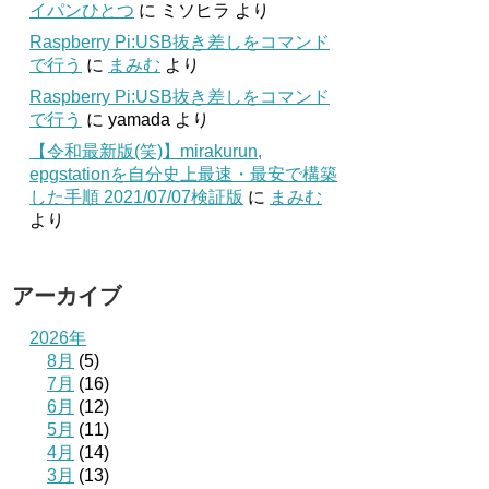
イパンひとつ
に
ミソヒラ
より
Raspberry Pi:USB抜き差しをコマンド
で行う
に
まみむ
より
Raspberry Pi:USB抜き差しをコマンド
で行う
に
yamada
より
【令和最新版(笑)】mirakurun,
epgstationを自分史上最速・最安で構築
した手順 2021/07/07検証版
に
まみむ
より
アーカイブ
2026年
8月
(5)
7月
(16)
6月
(12)
5月
(11)
4月
(14)
3月
(13)