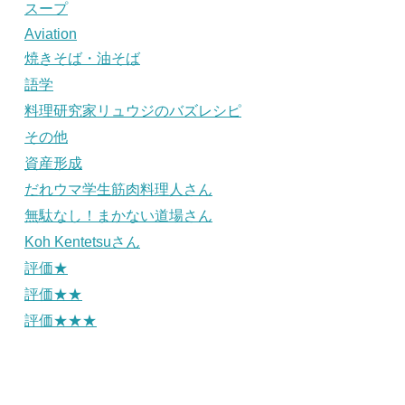
スープ
Aviation
焼きそば・油そば
語学
料理研究家リュウジのバズレシピ
その他
資産形成
だれウマ学生筋肉料理人さん
無駄なし！まかない道場さん
Koh Kentetsuさん
評価★
評価★★
評価★★★