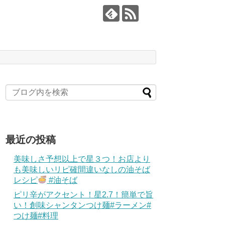
最近の投稿
美味しさ予想以上で星３つ！お店より
も美味しいリピ確間違いなしの油そば
レシピ
#油そば
ピリ辛がアクセント！星2.7！簡単で旨
い！創味シャンタンつけ麺#ラーメン#
つけ麺#料理