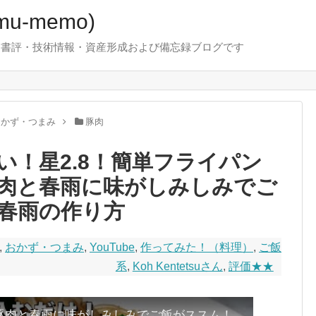
u-memo)
！・書評・技術情報・資産形成および備忘録ブログです
おかず・つまみ
豚肉
い！星2.8！簡単フライパン
肉と春雨に味がしみしみでご
春雨の作り方
,
おかず・つまみ
,
YouTube
,
作ってみた！（料理）
,
ご飯
系
,
Koh Kentetsuさん
,
評価★★
簡単フライパンに放り込むだけ！豚肉と春雨に味がしみしみでご飯がススム！ニラ豚春雨の作り方