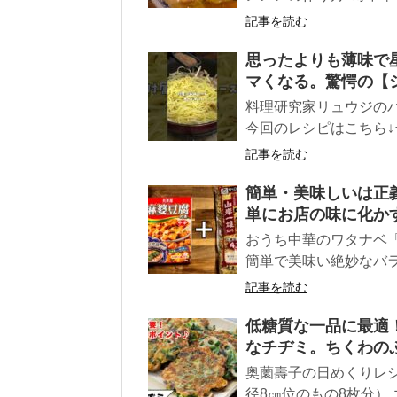
記事を読む
思ったよりも薄味で星
マくなる。驚愕の【
料理研究家リュウジのバ
今回のレシピはこちら↓ー
記事を読む
簡単・美味しいは正
単にお店の味に化か
おうち中華のワタナベ「
簡単で美味い絶妙なバラ
記事を読む
低糖質な一品に最適！
なチヂミ。ちくわの
奥薗壽子の日めくりレ
径8㎝位のもの8枚分） ゴマ