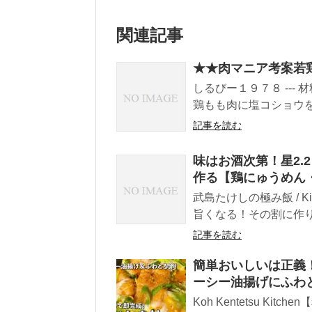
関連記事
★★肉マニア考案若
しるびー１９７８ --- 
鶏もも肉に塩コショウを振
記事を読む
味はお酒次第！星2.
作る【鶏にゅうめん
武島たけしの極み飯 / K
旨くなる！その割に作り方
記事を読む
簡単おいしいは正義
ーシー油揚げにふわ
Koh Kentetsu K