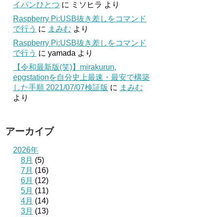
イパンひとつ
に
ミソヒラ
より
Raspberry Pi:USB抜き差しをコマンド
で行う
に
まみむ
より
Raspberry Pi:USB抜き差しをコマンド
で行う
に
yamada
より
【令和最新版(笑)】mirakurun,
epgstationを自分史上最速・最安で構築
した手順 2021/07/07検証版
に
まみむ
より
アーカイブ
2026年
8月
(5)
7月
(16)
6月
(12)
5月
(11)
4月
(14)
3月
(13)