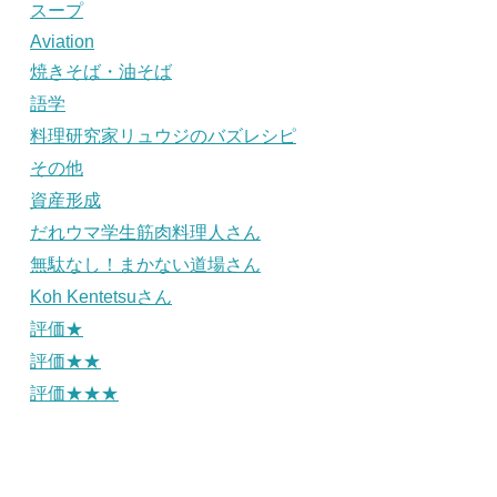
スープ
Aviation
焼きそば・油そば
語学
料理研究家リュウジのバズレシピ
その他
資産形成
だれウマ学生筋肉料理人さん
無駄なし！まかない道場さん
Koh Kentetsuさん
評価★
評価★★
評価★★★