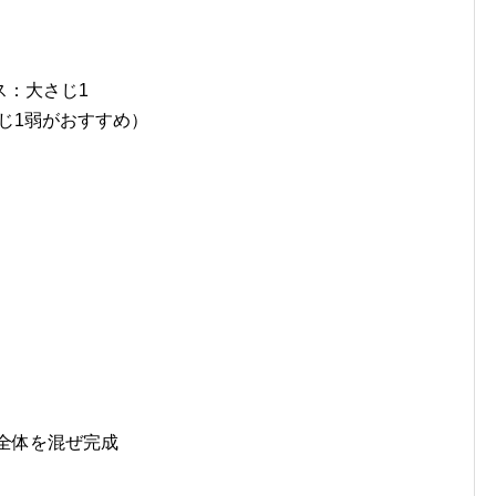
ス：大さじ1
さじ1弱がおすすめ）
全体を混ぜ完成