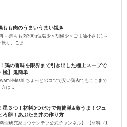
鶏もも肉のうまいうまい焼き
材料 ---鶏もも肉300g位塩少々胡椒少々ごま油小さじ1→
り、ごま...
2！鶏の旨味を限界まで引き出した極上スープで
・極】鬼簡単
iwami-Meshi ちょっとのコツで安い鶏肉でもここまで
は...
！星３つ！材料3つだけで超簡単&激うま！ジュ
とろ卵！あぶたま丼の作り方
itchen【料理研究家コウケンテツ公式チャンネル】 【材料（1