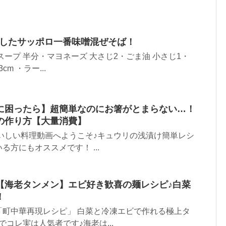
りしたサッポロ一番味噌混ぜそば！
スープ 半分・マヨネーズ 大さじ2・ごま油 小さじ1・
m ・ラー...
に困ったら】超簡単なのにお箸がとまらない…！
の作り方【大量消費】
いしい料理動画へようこそ♪キュウリの浅漬け簡単レシ
方にもオススメです！ ...
【海老タンメン】エビ好き歓喜の麺レシピ♪白菜
！
「町中華再現レシピ」 白菜と冷凍エビで作れる極上タ
コレ実は人気者です♪海老は...