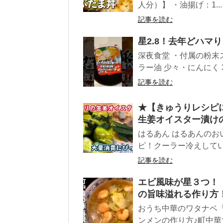
人分）】 ・油揚げ：1...
記事を読む
星2.8！去年どハマ
深夜食堂 ・付属の粉末
ラー油 少々・にんにく 3c
記事を読む
★【きゅうりレシピ
生姜オイスター漬け
はるあん はるあんのお
ピ！クーラー冷えしている
記事を読む
エビ風味が星３つ！
の旨味溢れる作り方
おうち中華のワタナベ
ンメンの作り方♪町中華で