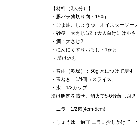
【材料（2人分）】
・豚バラ薄切り肉：150g
・ごま油、しょうゆ、オイスターソー
・砂糖：大さじ1/2（大人向けには小
・酒：大さじ2
・にんにくすりおろし：1かけ
→ 漬け込む
・春雨（乾燥）：50g 水につけて戻す
・玉ねぎ：1/4個（スライス）
・水：1/2カップ
漬け豚肉を載せ、弱火で5-6分蒸し焼き
・ニラ：1/2束(4cm-5cm)
・しょうゆ：適宜 ニラに少しかけて、