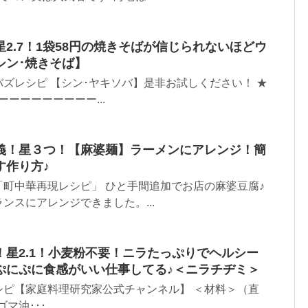
2.7！1袋58円の焼きそばが信じられないほどウ
シン･焼きそば】
ズレシピ 【シン･ヤキソバ】是非お試しください！ ★
ーーーーーーーー...
義！星３つ！【麻婆麺】ラーメンにアレンジ！簡
す作り方♪
町中華再現レシピ」 ひと手間追加でお店の麻婆豆腐♪
ンスにアレンジできました。...
星2.1！小麦粉不要！ニラたっぷりでヘルシー
ぷにぷに食感がいい仕事してる♪＜ニラチヂミ＞
シピ【家庭料理研究家公式チャンネル】 ＜材料＞（直
油･･･...