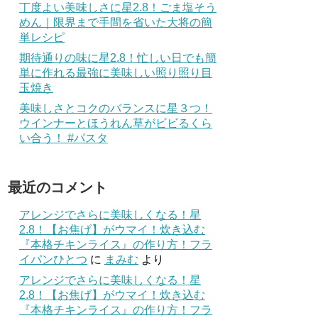
丁度よい美味しさに星2.8！ごま塩そう
めん｜限界まで手間を省いた大将の簡
単レシピ
期待通りの味に星2.8！忙しい日でも簡
単に作れる最強に美味しい照り照り目
玉焼き
美味しさとコクのバランスに星３つ！
ウインナーとほうれん草がビビるくら
い合う！ #パスタ
最近のコメント
アレンジでさらに美味しくなる！星
2.8！【お焦げ】がウマイ！炊き込む
『本格チキンライス』の作り方！フラ
イパンひとつ
に
まみむ
より
アレンジでさらに美味しくなる！星
2.8！【お焦げ】がウマイ！炊き込む
『本格チキンライス』の作り方！フラ