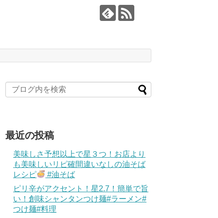
最近の投稿
美味しさ予想以上で星３つ！お店より
も美味しいリピ確間違いなしの油そば
レシピ
#油そば
ピリ辛がアクセント！星2.7！簡単で旨
い！創味シャンタンつけ麺#ラーメン#
つけ麺#料理