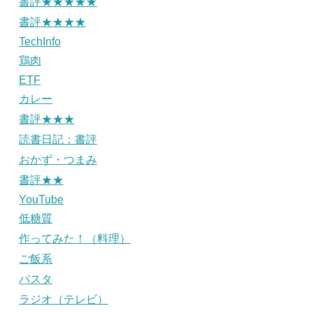
書評★★★★★
書評★★★★
TechInfo
鶏肉
ETF
カレー
書評★★★
読書日記：書評
おかず・つまみ
書評★★
YouTube
低糖質
作ってみた！（料理）
ご飯系
パスタ
ラジオ（テレビ）