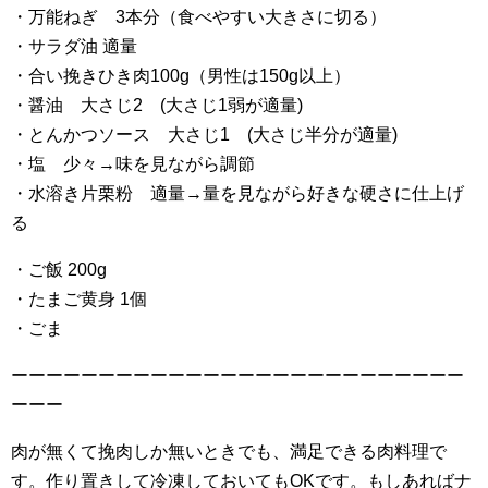
・万能ねぎ 3本分（食べやすい大きさに切る）
・サラダ油 適量
・合い挽きひき肉100g（男性は150g以上）
・醤油 大さじ2 (大さじ1弱が適量)
・とんかつソース 大さじ1 (大さじ半分が適量)
・塩 少々→味を見ながら調節
・水溶き片栗粉 適量→量を見ながら好きな硬さに仕上げ
る
・ご飯 200g
・たまご黄身 1個
・ごま
ーーーーーーーーーーーーーーーーーーーーーーーーーー
ーーー
肉が無くて挽肉しか無いときでも、満足できる肉料理で
す。作り置きして冷凍しておいてもOKです。もしあればナ