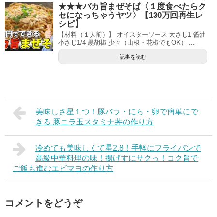
★★★バカ旨まぜそば〈１度食べたらク
セになっちゃうヤツ〉【130万回再生レ
シピ】
【材料（１人前）】 オイスターソース 大さじ1 醤油
小さじ1/4 黒胡椒 少々（山椒・花椒でもOK） ...
記事を読む
美味しさ星１つ！豚バラ・にら・卵で簡単にで
きる 豚ニラ玉スタミナ丼の作り方
冷めても美味しくて星2.8！手軽にフライパンで
高級中華料理の味！揚げずにサクっ！コク旨で
ご飯も進むエビマヨの作り方
コメントをどうぞ