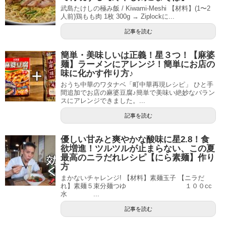
武島たけしの極み飯 / Kiwami-Meshi 【材料】(1〜2
人前)鶏もも肉 1枚 300g → Ziplockに...
記事を読む
簡単・美味しいは正義！星３つ！【麻婆
麺】ラーメンにアレンジ！簡単にお店の
味に化かす作り方♪
おうち中華のワタナベ「町中華再現レシピ」 ひと手
間追加でお店の麻婆豆腐♪簡単で美味い絶妙なバラン
スにアレンジできました。...
記事を読む
優しい甘みと爽やかな酸味に星2.8！食
欲増進！ツルツルが止まらない、この夏
最高のニラだれレシピ【にら素麺】作り
方
まかないチャレンジ! 【材料】素麺玉子 【ニラだ
れ】素麺５束分麺つゆ １００cc
水 ...
記事を読む