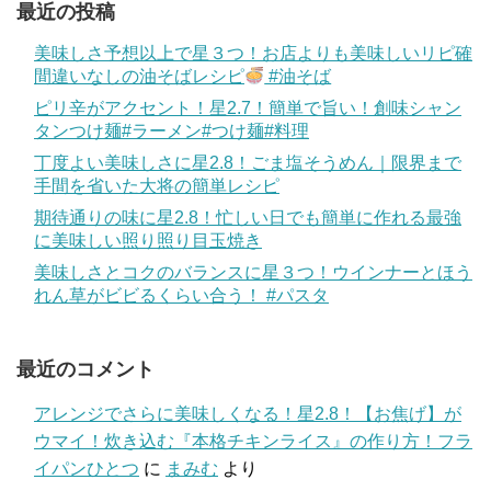
最近の投稿
美味しさ予想以上で星３つ！お店よりも美味しいリピ確
間違いなしの油そばレシピ
#油そば
ピリ辛がアクセント！星2.7！簡単で旨い！創味シャン
タンつけ麺#ラーメン#つけ麺#料理
丁度よい美味しさに星2.8！ごま塩そうめん｜限界まで
手間を省いた大将の簡単レシピ
期待通りの味に星2.8！忙しい日でも簡単に作れる最強
に美味しい照り照り目玉焼き
美味しさとコクのバランスに星３つ！ウインナーとほう
れん草がビビるくらい合う！ #パスタ
最近のコメント
アレンジでさらに美味しくなる！星2.8！【お焦げ】が
ウマイ！炊き込む『本格チキンライス』の作り方！フラ
イパンひとつ
に
まみむ
より