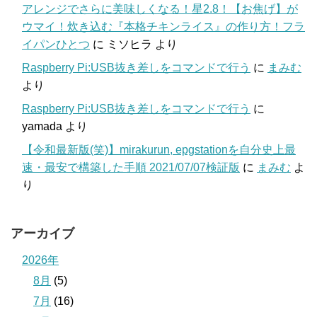
アレンジでさらに美味しくなる！星2.8！【お焦げ】が
ウマイ！炊き込む『本格チキンライス』の作り方！フラ
イパンひとつ
に
ミソヒラ
より
Raspberry Pi:USB抜き差しをコマンドで行う
に
まみむ
より
Raspberry Pi:USB抜き差しをコマンドで行う
に
yamada
より
【令和最新版(笑)】mirakurun, epgstationを自分史上最
速・最安で構築した手順 2021/07/07検証版
に
まみむ
よ
り
アーカイブ
2026年
8月
(5)
7月
(16)