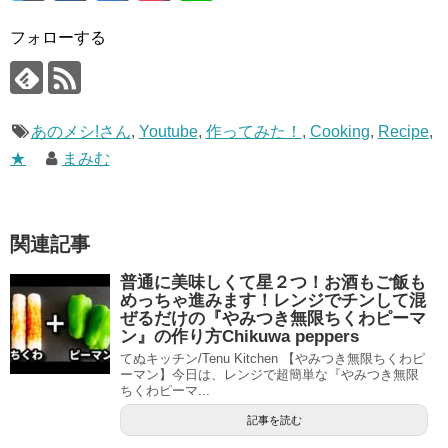
フォローする
あのメシ!さん
,
Youtube
,
作ってみた！
,
Cooking
,
Recipe
,
★
まみむ
関連記事
普通に美味しくて星２つ！お酒もご飯も
めっちゃ進みます！レンジでチンして混
ぜるだけの『やみつき無限ちくわピーマ
ン』の作り方Chikuwa peppers
てぬキッチン/Tenu Kitchen 【やみつき無限ちくわピ
ーマン】今日は、レンジで超簡単な『やみつき無限
ちくわピーマ...
記事を読む