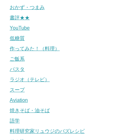
おかず・つまみ
書評★★
YouTube
低糖質
作ってみた！（料理）
ご飯系
パスタ
ラジオ（テレビ）
スープ
Aviation
焼きそば・油そば
語学
料理研究家リュウジのバズレシピ