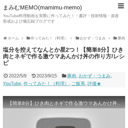
まみむMEMO(mamimu-memo)
YouTube料理動画を実際に作ってみた！・書評・技術情報・資産
形成および備忘録ブログです
ホーム
作ってみた！（料理）
おかず・つまみ
豚肉
塩分を控えてなんとか星2つ！【簡単8分】ひき
肉とネギで作る激ウマあんかけ丼の作り方/レシ
ピ
2022/5/9
2023/9/15
豚肉
,
おかず・つまみ
,
YouTube
,
作ってみた！（料理）
,
ご飯系
,
評価★
【簡単8分】ひき肉とネギで作る激ウマあんかけ丼の作り方/レシピ