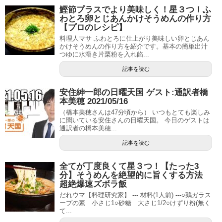
鰹節プラスでより美味しく！星３つ！ふ
わとろ卵とじあんかけそうめんの作り方
【プロのレシピ】
料理人マサ ふわとろに仕上がり美味しい卵とじあん
かけそうめんの作り方を紹介です。基本の簡単出汁
つゆに水溶き片栗粉を入れ餡...
記事を読む
安住紳一郎の日曜天国 ゲスト:通訳者橋
本美穂 2021/05/16
（橋本美穂さんは47分頃から） いつもとても楽しみ
に聞いている安住さんの日曜天国。 今日のゲストは
通訳者の橋本美穂...
記事を読む
全てが丁度良くて星３つ！【たった3
分】そうめんを絶望的に旨くする方法
超絶爆速ズボラ飯
だれウマ【料理研究家】 --- 材料(1人前) ---○鶏ガラス
ープの素 小さじ1○砂糖 大さじ1/2○けずり粉(無く
て...