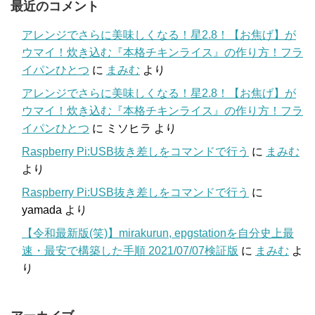
最近のコメント
アレンジでさらに美味しくなる！星2.8！【お焦げ】が
ウマイ！炊き込む『本格チキンライス』の作り方！フラ
イパンひとつ
に
まみむ
より
アレンジでさらに美味しくなる！星2.8！【お焦げ】が
ウマイ！炊き込む『本格チキンライス』の作り方！フラ
イパンひとつ
に
ミソヒラ
より
Raspberry Pi:USB抜き差しをコマンドで行う
に
まみむ
より
Raspberry Pi:USB抜き差しをコマンドで行う
に
yamada
より
【令和最新版(笑)】mirakurun, epgstationを自分史上最
速・最安で構築した手順 2021/07/07検証版
に
まみむ
よ
り