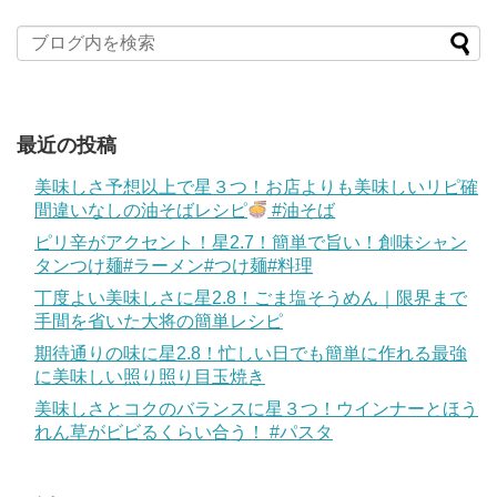
最近の投稿
美味しさ予想以上で星３つ！お店よりも美味しいリピ確
間違いなしの油そばレシピ
#油そば
ピリ辛がアクセント！星2.7！簡単で旨い！創味シャン
タンつけ麺#ラーメン#つけ麺#料理
丁度よい美味しさに星2.8！ごま塩そうめん｜限界まで
手間を省いた大将の簡単レシピ
期待通りの味に星2.8！忙しい日でも簡単に作れる最強
に美味しい照り照り目玉焼き
美味しさとコクのバランスに星３つ！ウインナーとほう
れん草がビビるくらい合う！ #パスタ