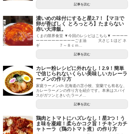
記事を読む
濃いめの味付にすると星2.7！【マヨで
卵が香ばしく とろっとろ】たまらない
赤い天津飯。
くまの限界食堂 ▼今回のレシピはこちら▼ ーーーー
ーーーーーーーーーーごま油 大さじ１ほど ネ
ギ ７～８ｃｍ...
記事を読む
カレー粉レシピに外れなし！2.9！簡単
で信じられないくらい美味しいカレーラ
ーメンの作り方
家庭ラーメンch 北海道の苫小牧、室蘭でも有名な、
カレーラーメンの作り方を紹介です。本来はスパイ
スがガツンときいたラーメ...
記事を読む
鶏肉とトマトにハズレなし！星3つ！う
ま味を凝縮！柔らかコク旨！チキンカチ
ャトーラ（鶏のトマト煮）の作り方