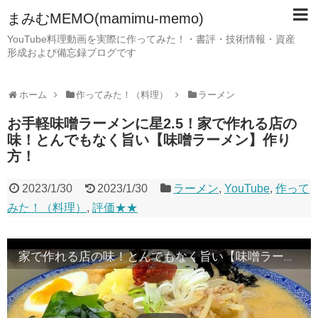
まみむMEMO(mamimu-memo)
YouTube料理動画を実際に作ってみた！・書評・技術情報・資産
形成および備忘録ブログです
ホーム
作ってみた！（料理）
ラーメン
お手軽味噌ラーメンに星2.5！家で作れる店の
味！とんでもなく旨い【味噌ラーメン】作り
方！
2023/1/30
2023/1/30
ラーメン
,
YouTube
,
作って
みた！（料理）
,
評価★★
家で作れる店の味！とんでもなく旨い【味噌ラーメン】作り方！