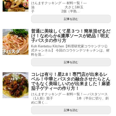
けんますクッキング --- 材料一覧！---
油 大さじ1杯玉
子 2個（半熟...
記事を読む
普通に美味しくて星３つ！簡単混ぜるだ
け！なめらか&濃厚ソースが絶品！明太
子パスタの作り方
Koh Kentetsu Kitchen【料理研究家コウケンテツ公
式チャンネル】 今回のコウケンテツキッチンは、材
料を混...
記事を読む
コレは有り！星2.8！専門店が出来るレ
ベル！中華とパスタの融合させたらとん
でもなく美味しいのが出来ました！麻婆
茄子ゲティーの作り方！
けんますクッキング --- 材料一覧！--- パスタソース
（1人前）茄子 1本（半分に切り、斜
めに薄く...
記事を読む