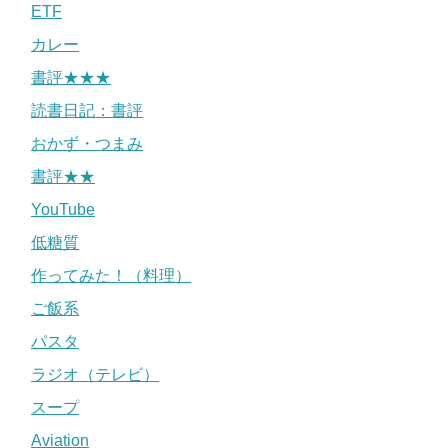
ETF
カレー
書評★★★
読書日記：書評
おかず・つまみ
書評★★
YouTube
低糖質
作ってみた！（料理）
ご飯系
パスタ
ラジオ（テレビ）
スープ
Aviation