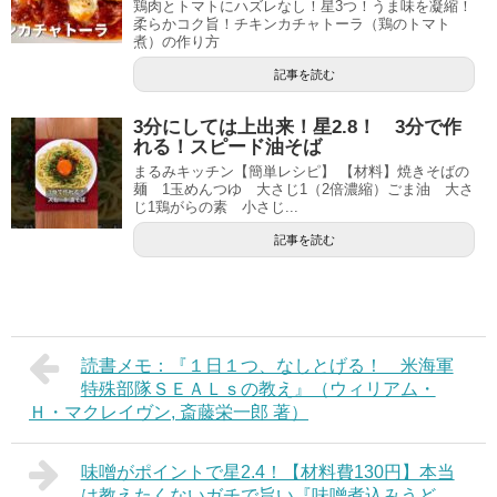
鶏肉とトマトにハズレなし！星3つ！うま味を凝縮！
柔らかコク旨！チキンカチャトーラ（鶏のトマト
煮）の作り方
記事を読む
3分にしては上出来！星2.8！ 3分で作
れる！スピード油そば
まるみキッチン【簡単レシピ】 【材料】焼きそばの
麺 1玉めんつゆ 大さじ1（2倍濃縮）ごま油 大さ
じ1鶏がらの素 小さじ...
記事を読む
読書メモ：『１日１つ、なしとげる！ 米海軍
特殊部隊ＳＥＡＬｓの教え』（ウィリアム・
Ｈ・マクレイヴン, 斎藤栄一郎 著）
味噌がポイントで星2.4！【材料費130円】本当
は教えたくないガチで旨い『味噌煮込みうど