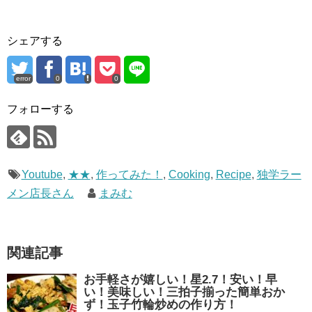
シェアする
error
0
0
フォローする
Youtube
,
★★
,
作ってみた！
,
Cooking
,
Recipe
,
独学ラー
メン店長さん
まみむ
関連記事
お手軽さが嬉しい！星2.7！安い！早
い！美味しい！三拍子揃った簡単おか
ず！玉子竹輪炒めの作り方！