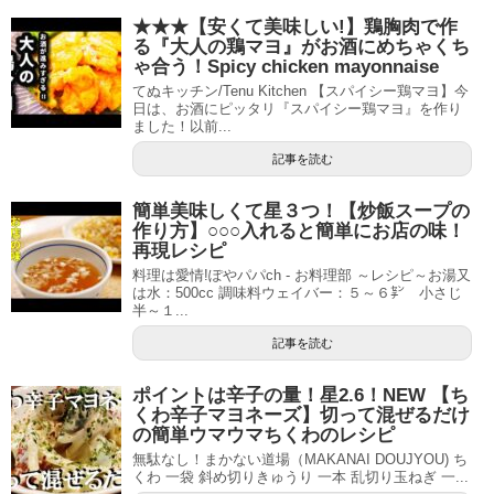
★★★【安くて美味しい!】鶏胸肉で作
る『大人の鶏マヨ』がお酒にめちゃくち
ゃ合う！Spicy chicken mayonnaise
てぬキッチン/Tenu Kitchen 【スパイシー鶏マヨ】今
日は、お酒にピッタリ『スパイシー鶏マヨ』を作り
ました！以前...
記事を読む
簡単美味しくて星３つ！【炒飯スープの
作り方】○○○入れると簡単にお店の味！
再現レシピ
料理は愛情!ぽやパパch - お料理部 ～レシピ～お湯又
は水：500cc 調味料ウェイバー：５～６㌢ 小さじ
半～１...
記事を読む
ポイントは辛子の量！星2.6！NEW 【ち
くわ辛子マヨネーズ】切って混ぜるだけ
の簡単ウマウマちくわのレシピ
無駄なし！まかない道場（MAKANAI DOUJYOU) ち
くわ 一袋 斜め切りきゅうり 一本 乱切り玉ねぎ 一...