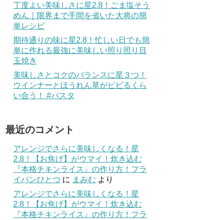
丁度よい美味しさに星2.8！ごま塩そう
めん｜限界まで手間を省いた大将の簡
単レシピ
期待通りの味に星2.8！忙しい日でも簡
単に作れる最強に美味しい照り照り目
玉焼き
美味しさとコクのバランスに星３つ！
ウインナーとほうれん草がビビるくら
い合う！ #パスタ
最近のコメント
アレンジでさらに美味しくなる！星
2.8！【お焦げ】がウマイ！炊き込む
『本格チキンライス』の作り方！フラ
イパンひとつ
に
まみむ
より
アレンジでさらに美味しくなる！星
2.8！【お焦げ】がウマイ！炊き込む
『本格チキンライス』の作り方！フラ