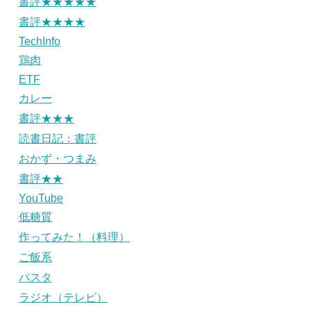
書評★★★★★
書評★★★★
TechInfo
鶏肉
ETF
カレー
書評★★★
読書日記：書評
おかず・つまみ
書評★★
YouTube
低糖質
作ってみた！（料理）
ご飯系
パスタ
ラジオ（テレビ）