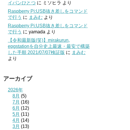
イパンひとつ
に
ミソヒラ
より
Raspberry Pi:USB抜き差しをコマンド
で行う
に
まみむ
より
Raspberry Pi:USB抜き差しをコマンド
で行う
に
yamada
より
【令和最新版(笑)】mirakurun,
epgstationを自分史上最速・最安で構築
した手順 2021/07/07検証版
に
まみむ
より
アーカイブ
2026年
8月
(5)
7月
(16)
6月
(12)
5月
(11)
4月
(14)
3月
(13)