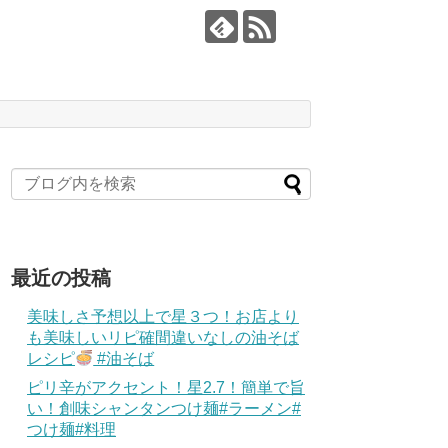
最近の投稿
美味しさ予想以上で星３つ！お店より
も美味しいリピ確間違いなしの油そば
レシピ
#油そば
ピリ辛がアクセント！星2.7！簡単で旨
い！創味シャンタンつけ麺#ラーメン#
つけ麺#料理