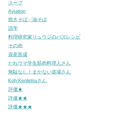
スープ
Aviation
焼きそば・油そば
語学
料理研究家リュウジのバズレシピ
その他
資産形成
だれウマ学生筋肉料理人さん
無駄なし！まかない道場さん
Koh Kentetsuさん
評価★
評価★★
評価★★★