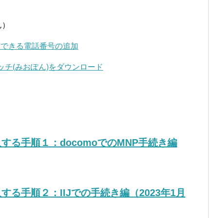
ん）
認と、信頼できる電話番号の追加
ポンスイッチ(みおぽん)をダウンロード
転入する手順１：docomoでのMNP手続き編
入する手順２：IIJでの手続き編（2023年1月