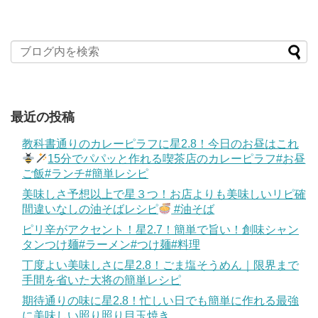
最近の投稿
教科書通りのカレーピラフに星2.8！今日のお昼はこれ
15分でパパッと作れる喫茶店のカレーピラフ#お昼
ご飯#ランチ#簡単レシピ
美味しさ予想以上で星３つ！お店よりも美味しいリピ確
間違いなしの油そばレシピ
#油そば
ピリ辛がアクセント！星2.7！簡単で旨い！創味シャン
タンつけ麺#ラーメン#つけ麺#料理
丁度よい美味しさに星2.8！ごま塩そうめん｜限界まで
手間を省いた大将の簡単レシピ
期待通りの味に星2.8！忙しい日でも簡単に作れる最強
に美味しい照り照り目玉焼き