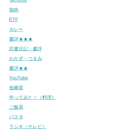
TechInfo
鶏肉
ETF
カレー
書評★★★
読書日記：書評
おかず・つまみ
書評★★
YouTube
低糖質
作ってみた！（料理）
ご飯系
パスタ
ラジオ（テレビ）