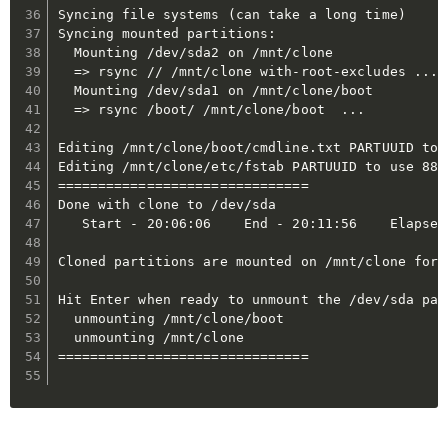
Syncing file systems (can take a long time)

Syncing mounted partitions:

  Mounting /dev/sda2 on /mnt/clone

  => rsync // /mnt/clone with-root-excludes ...

  Mounting /dev/sda1 on /mnt/clone/boot

  => rsync /boot/ /mnt/clone/boot  ...

Editing /mnt/clone/boot/cmdline.txt PARTUUID to u
Editing /mnt/clone/etc/fstab PARTUUID to use 884c
===============================

Done with clone to /dev/sda

   Start - 20:06:06    End - 20:11:56    Elapsed 
Cloned partitions are mounted on /mnt/clone for 
Hit Enter when ready to unmount the /dev/sda part
  unmounting /mnt/clone/boot

  unmounting /mnt/clone

===============================
