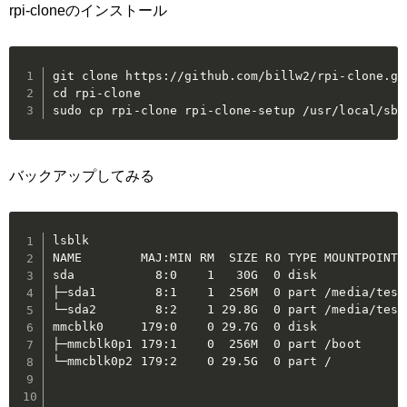
rpi-cloneのインストール
git clone https://github.com/billw2/rpi-clone.git
cd rpi-clone

バックアップしてみる
lsblk

NAME        MAJ:MIN RM  SIZE RO TYPE MOUNTPOINT

sda           8:0    1   30G  0 disk

├─sda1        8:1    1  256M  0 part /media/test/
└─sda2        8:2    1 29.8G  0 part /media/test/
mmcblk0     179:0    0 29.7G  0 disk

├─mmcblk0p1 179:1    0  256M  0 part /boot

└─mmcblk0p2 179:2    0 29.5G  0 part /
