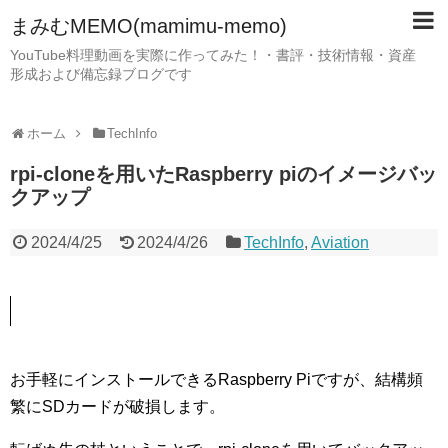
まみむMEMO(mamimu-memo)
YouTube料理動画を実際に作ってみた！・書評・技術情報・資産
形成および備忘録ブログです
ホーム
TechInfo
rpi-cloneを用いたRaspberry piのイメージバッ
クアップ
2024/4/25
2024/4/26
TechInfo
,
Aviation
お手軽にインストールできるRaspberry Piですが、結構頻
繁にSDカードが破損します。