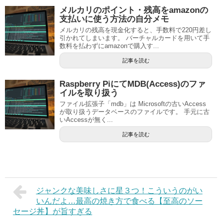
メルカリのポイント・残高をamazonの
支払いに使う方法の自分メモ
メルカリの残高を現金化すると、手数料で220円差し
引かれてしまいます。 バーチャルカードを用いて手
数料を払わずにamazonで購入す...
記事を読む
Raspberry PiにてMDB(Access)のファ
イルを取り扱う
ファイル拡張子「mdb」は Microsoftの古いAccess
が取り扱うデータベースのファイルです。 手元に古
いAccessが無く...
記事を読む
ジャンクな美味しさに星３つ！こういうのがい
いんだよ…最高の焼き方で食べる【至高のソー
セージ丼】が旨すぎる