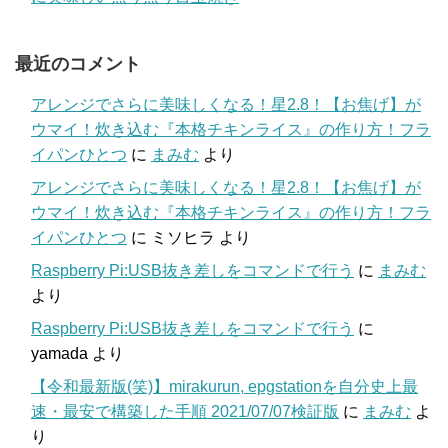
最近のコメント
アレンジでさらに美味しくなる！星2.8！【お焦げ】が
ウマイ！炊き込む『本格チキンライス』の作り方！フラ
イパンひとつ
に
まみむ
より
アレンジでさらに美味しくなる！星2.8！【お焦げ】が
ウマイ！炊き込む『本格チキンライス』の作り方！フラ
イパンひとつ
に
ミソヒラ
より
Raspberry Pi:USB抜き差しをコマンドで行う
に
まみむ
より
Raspberry Pi:USB抜き差しをコマンドで行う
に
yamada
より
【令和最新版(笑)】mirakurun, epgstationを自分史上最
速・最安で構築した手順 2021/07/07検証版
に
まみむ
よ
り