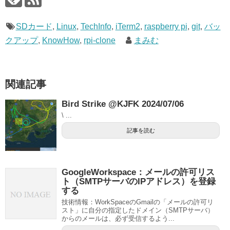
SDカード
,
Linux
,
TechInfo
,
iTerm2
,
raspberry pi
,
git
,
バッ
クアップ
,
KnowHow
,
rpi-clone
まみむ
関連記事
Bird Strike @KJFK 2024/07/06
\ ...
記事を読む
GoogleWorkspace：メールの許可リス
ト（SMTPサーバのIPアドレス）を登録
する
技術情報：WorkSpaceのGmailの「メールの許可リ
スト」に自分の指定したドメイン（SMTPサーバ）
からのメールは、必ず受信するよう...