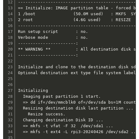
------------------------------------------------
== Initialize: IMAGE partition table - forced by 
1 /boot               (50.0M used)   : MKFS  SYNC
2 root                (4.6G used)    : RESIZE  M
------------------------------------------------
Run setup script       : no.

Verbose mode           : no.

-----------------------:

** WARNING **          : All destination disk sd
-----------------------:

Initialize and clone to the destination disk sda
Optional destination ext type file system label 
Initializing

  Imaging past partition 1 start.

  => dd if=/dev/mmcblk0 of=/dev/sda bs=1M count=8
  Resizing destination disk last partition ...

    Resize success.

  Changing destination Disk ID ...

  => mkfs -t vfat -F 32  /dev/sda1 ...

  => mkfs -t ext4 -L rpi3-20240426 /dev/sda2 ...
