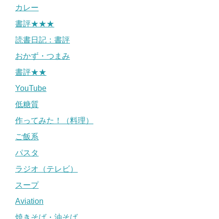
カレー
書評★★★
読書日記：書評
おかず・つまみ
書評★★
YouTube
低糖質
作ってみた！（料理）
ご飯系
パスタ
ラジオ（テレビ）
スープ
Aviation
焼きそば・油そば