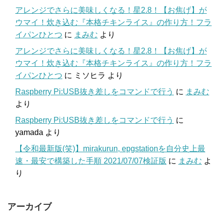
アレンジでさらに美味しくなる！星2.8！【お焦げ】が
ウマイ！炊き込む『本格チキンライス』の作り方！フラ
イパンひとつ
に
まみむ
より
アレンジでさらに美味しくなる！星2.8！【お焦げ】が
ウマイ！炊き込む『本格チキンライス』の作り方！フラ
イパンひとつ
に
ミソヒラ
より
Raspberry Pi:USB抜き差しをコマンドで行う
に
まみむ
より
Raspberry Pi:USB抜き差しをコマンドで行う
に
yamada
より
【令和最新版(笑)】mirakurun, epgstationを自分史上最
速・最安で構築した手順 2021/07/07検証版
に
まみむ
よ
り
アーカイブ