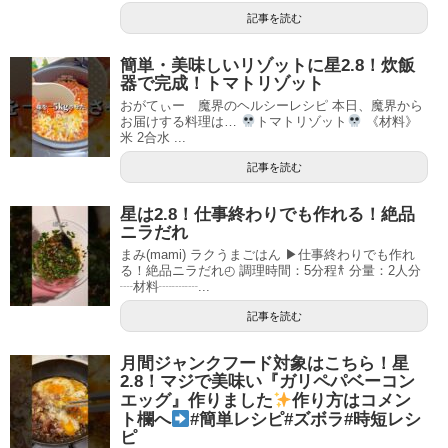
記事を読む
簡単・美味しいリゾットに星2.8！炊飯
器で完成！トマトリゾット
おがてぃー 魔界のヘルシーレシピ 本日、魔界から
お届けする料理は…
トマトリゾット
《材料》
米 2合水 ...
記事を読む
星は2.8！仕事終わりでも作れる！絶品
ニラだれ
まみ(mami) ラクうまごはん ▶︎仕事終わりでも作れ
る！絶品ニラだれ◴ 調理時間：5分程𐀪 分量：2人分
┈材料┈┈┈...
記事を読む
月間ジャンクフード対象はこちら！星
2.8！マジで美味い『ガリペパベーコン
エッグ』作りました
作り方はコメン
ト欄へ
#簡単レシピ#ズボラ#時短レシ
ピ