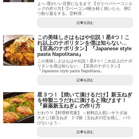
よへ 僕がいい旦那になるまで 【ガリペパベーコンエ
ッグの作り方】①ベーコン4枚を軽く焼いたら、卵2
つ割り蓋をする。②料理...
記事を読む
この美味しさはもはや伝説！星4つ！こ
れ以上のナポリタンを僕は知らない…
【至高のナポリタン】『Japanese style
pasta Napolitana』
この美味しさはもはや伝説！星4つ！これ以上のナポ
リタンを僕は知らない…【至高のナポリタン】
『Japanese style pasta Napolitana』
記事を読む
星３つ！【焼いて漬けるだけ】新玉ねぎ
を特製ニラだれに漬けると飛びます！
『麻薬新玉ねぎ』の作り方
だれウマ【料理研究家】 -- 材料(1人前) --サラダ油
大さじ1新玉ねぎ 1~2個（玉ねぎの芯を残し、バラ
けないよう...
記事を読む