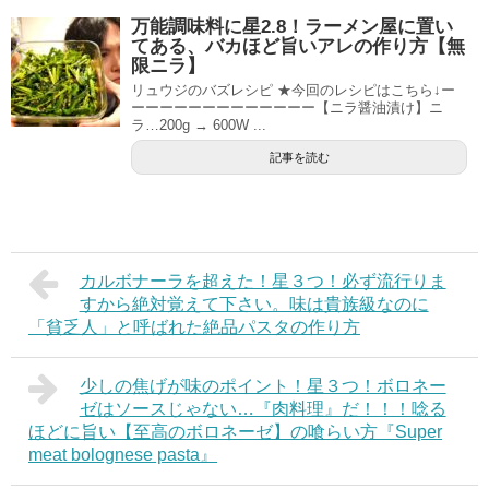
万能調味料に星2.8！ラーメン屋に置い
てある、バカほど旨いアレの作り方【無
限ニラ】
リュウジのバズレシピ ★今回のレシピはこちら↓ー
ーーーーーーーーーーーーー【ニラ醤油漬け】ニ
ラ…200g → 600W ...
記事を読む
カルボナーラを超えた！星３つ！必ず流行りま
すから絶対覚えて下さい。味は貴族級なのに
「貧乏人」と呼ばれた絶品パスタの作り方
少しの焦げが味のポイント！星３つ！ボロネー
ゼはソースじゃない…『肉料理』だ！！！唸る
ほどに旨い【至高のボロネーゼ】の喰らい方『Super
meat bolognese pasta』