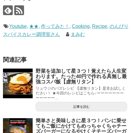
Youtube
,
★★
,
作ってみた！
,
Cooking
,
Recipe
,
のんびり
スパイスカレー調理室さん
まみむ
関連記事
野菜を追加して星３つ！覚えたら人生変
わります。たった40円で作れる具無し最
強コスパ飯【虚無リタン】
リュウジのバズレシピ 【虚無リタン】是非お試しく
ださい！ ★今回のレシピはこちら↓ーーーーーーー
ーーーーー...
記事を読む
簡単さと美味しさに星３つ！パンに乗せ
てもご飯にかけてもめっちゃくちゃチー
ズパーガーになるやけくそチーズバーガ