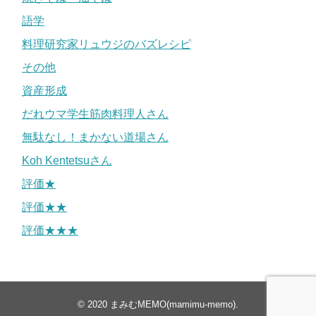
語学
料理研究家リュウジのバズレシピ
その他
資産形成
だれウマ学生筋肉料理人さん
無駄なし！まかない道場さん
Koh Kentetsuさん
評価★
評価★★
評価★★★
© 2020
まみむMEMO(mamimu-memo)
.