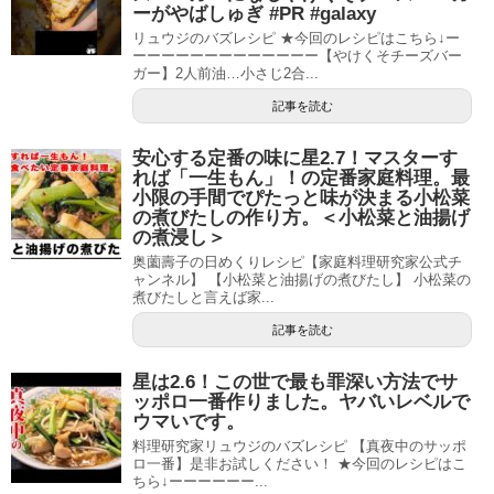
ーがやばしゅぎ #PR #galaxy
リュウジのバズレシピ ★今回のレシピはこちら↓ー
ーーーーーーーーーーーーー【やけくそチーズバー
ガー】2人前油…小さじ2合...
記事を読む
安心する定番の味に星2.7！マスターす
れば「一生もん」！の定番家庭料理。最
小限の手間でぴたっと味が決まる小松菜
の煮びたしの作り方。＜小松菜と油揚げ
の煮浸し＞
奥薗壽子の日めくりレシピ【家庭料理研究家公式チ
ャンネル】 【小松菜と油揚げの煮びたし】 小松菜の
煮びたしと言えば家...
記事を読む
星は2.6！この世で最も罪深い方法でサ
ッポロ一番作りました。ヤバいレベルで
ウマいです。
料理研究家リュウジのバズレシピ 【真夜中のサッポ
ロ一番】是非お試しください！ ★今回のレシピはこ
ちら↓ーーーーーー...