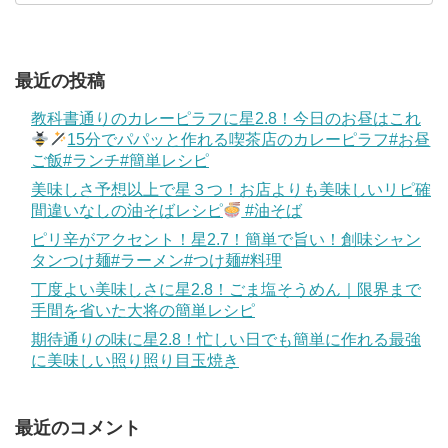
最近の投稿
教科書通りのカレーピラフに星2.8！今日のお昼はこれ
15分でパパッと作れる喫茶店のカレーピラフ#お昼
ご飯#ランチ#簡単レシピ
美味しさ予想以上で星３つ！お店よりも美味しいリピ確
間違いなしの油そばレシピ
#油そば
ピリ辛がアクセント！星2.7！簡単で旨い！創味シャン
タンつけ麺#ラーメン#つけ麺#料理
丁度よい美味しさに星2.8！ごま塩そうめん｜限界まで
手間を省いた大将の簡単レシピ
期待通りの味に星2.8！忙しい日でも簡単に作れる最強
に美味しい照り照り目玉焼き
最近のコメント