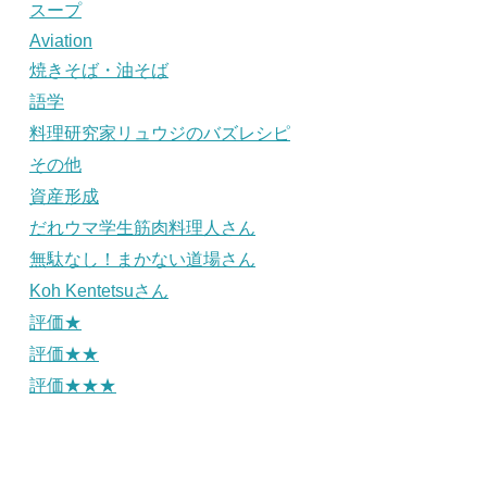
スープ
Aviation
焼きそば・油そば
語学
料理研究家リュウジのバズレシピ
その他
資産形成
だれウマ学生筋肉料理人さん
無駄なし！まかない道場さん
Koh Kentetsuさん
評価★
評価★★
評価★★★