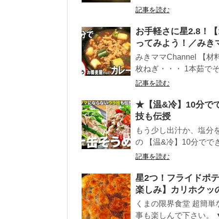
記事を読む
お手軽さに星2.8！
ってみよう！／みき
みきママChannel 
枚ねぎ・・・ 1本茹でそ
記事を読む
★【温&冷】10分で
技も伝授
もう少し出汁か、塩分
の 【温&冷】10分で
記事を読む
星2つ！フライドポ
楽しみ】カリホクッ
くまの限界食堂 超簡
事も楽しんで下さい。 ▼