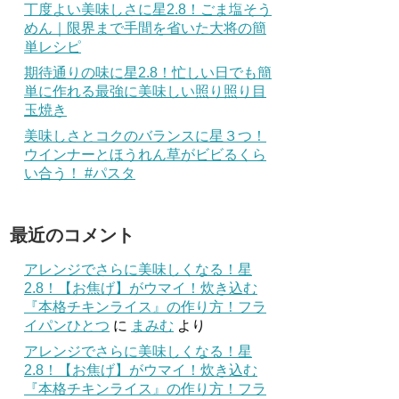
丁度よい美味しさに星2.8！ごま塩そう
めん｜限界まで手間を省いた大将の簡
単レシピ
期待通りの味に星2.8！忙しい日でも簡
単に作れる最強に美味しい照り照り目
玉焼き
美味しさとコクのバランスに星３つ！
ウインナーとほうれん草がビビるくら
い合う！ #パスタ
最近のコメント
アレンジでさらに美味しくなる！星
2.8！【お焦げ】がウマイ！炊き込む
『本格チキンライス』の作り方！フラ
イパンひとつ
に
まみむ
より
アレンジでさらに美味しくなる！星
2.8！【お焦げ】がウマイ！炊き込む
『本格チキンライス』の作り方！フラ