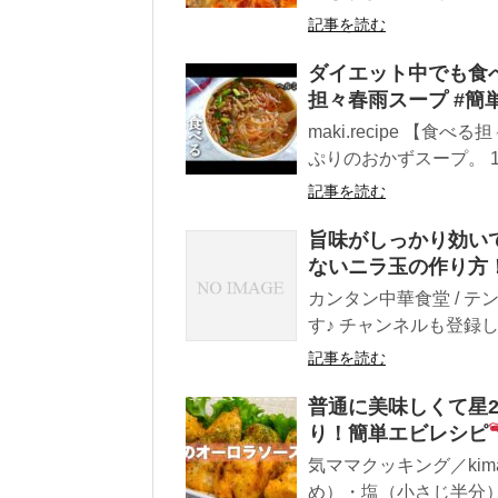
記事を読む
ダイエット中でも食べ
担々春雨スープ #簡
maki.recipe 
ぷりのおかずスープ。 1人
記事を読む
旨味がしっかり効い
ないニラ玉の作り方
カンタン中華食堂 / 
す♪ チャンネルも登録し
記事を読む
普通に美味しくて星2
り！簡単エビレシピ
気ママクッキング／kima
め）・塩（小さじ半分）・