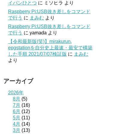
イパンひとつ
に
ミソヒラ
より
Raspberry Pi:USB抜き差しをコマンド
で行う
に
まみむ
より
Raspberry Pi:USB抜き差しをコマンド
で行う
に
yamada
より
【令和最新版(笑)】mirakurun,
epgstationを自分史上最速・最安で構築
した手順 2021/07/07検証版
に
まみむ
より
アーカイブ
2026年
8月
(5)
7月
(16)
6月
(12)
5月
(11)
4月
(14)
3月
(13)