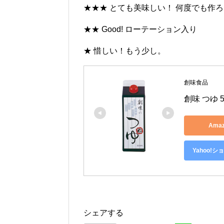
★★★ とても美味しい！ 何度でも作
★★ Good! ローテーション入り
★ 惜しい！もう少し。
創味食品
創味 つゆ 5
Ama
Yahoo!
シェアする