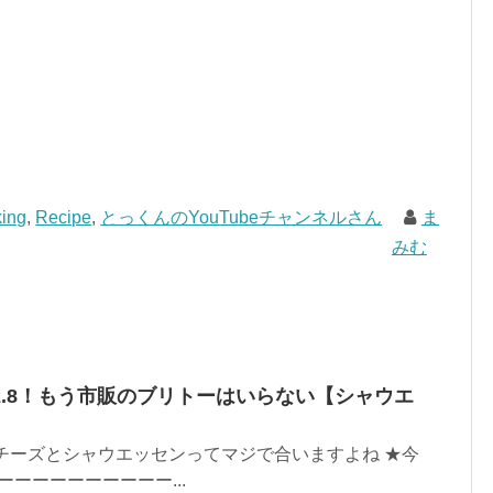
ing
,
Recipe
,
とっくんのYouTubeチャンネルさん
ま
みむ
.8！もう市販のブリトーはいらない【シャウエ
チーズとシャウエッセンってマジで合いますよね ★今
ーーーーーーーーー...