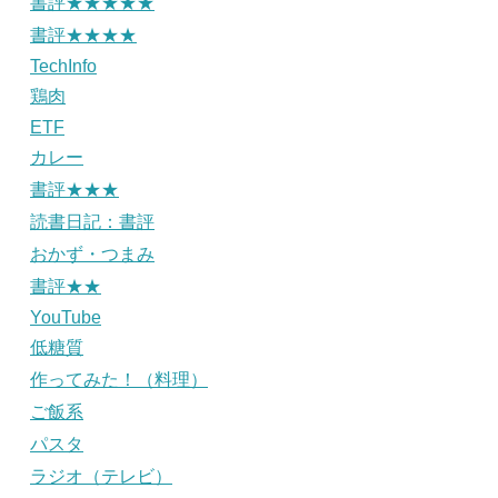
書評★★★★★
書評★★★★
TechInfo
鶏肉
ETF
カレー
書評★★★
読書日記：書評
おかず・つまみ
書評★★
YouTube
低糖質
作ってみた！（料理）
ご飯系
パスタ
ラジオ（テレビ）