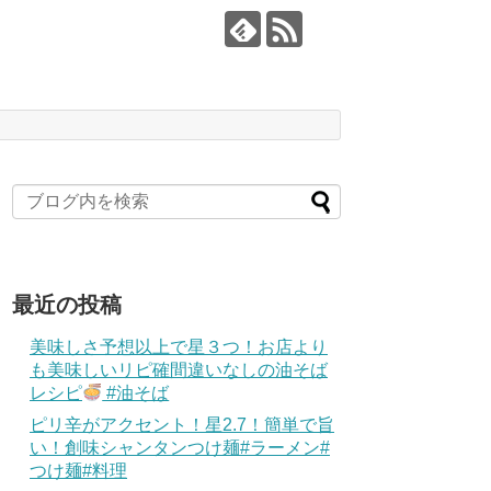
最近の投稿
美味しさ予想以上で星３つ！お店より
も美味しいリピ確間違いなしの油そば
レシピ
#油そば
ピリ辛がアクセント！星2.7！簡単で旨
い！創味シャンタンつけ麺#ラーメン#
つけ麺#料理