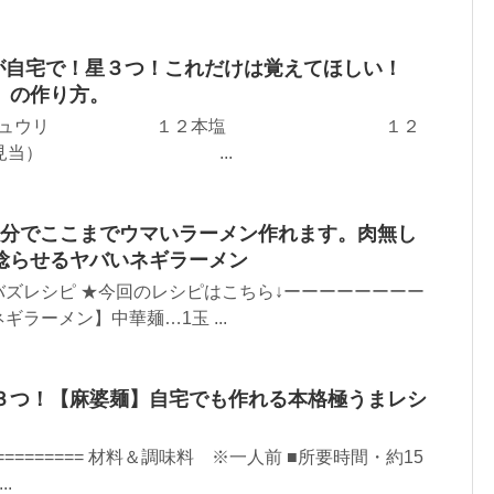
が自宅で！星３つ！これだけは覚えてほしい！
』の作り方。
ンジ! キュウリ １２本塩 １２
本１g見当） ...
10分でここまでウマいラーメン作れます。肉無し
唸らせるヤバいネギラーメン
ズレシピ ★今回のレシピはこちら↓ーーーーーーーー
ラーメン】中華麺…1玉 ...
３つ！【麻婆麺】自宅でも作れる本格極うまレシ
======== 材料＆調味料 ※一人前 ■所要時間・約15
.