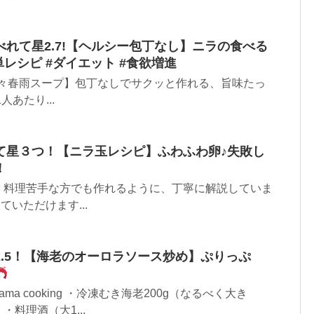
れて星2.7!【ヘルシー包丁なし】ニラの食べる
単レシピ #ダイエット #食欲増進
【食べる担々春雨スープ】包丁なしでサクッと作れる、旨味たっ
あたり...
て星３つ！【ニラ玉レシピ】ふわふわ卵♪失敗し
！
テン 料理苦手な方でも作れるように、丁寧に解説していま
ていただけます...
.5！【海老のオーロラソース炒め】ぷりっぷ
ma cooking ・冷凍むき海老200g（なるべく大き
料理酒（大1...