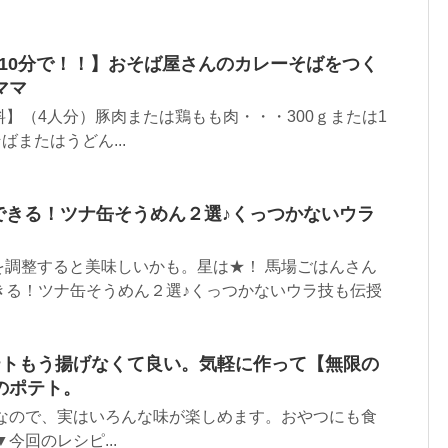
【10分で！！】おそば屋さんのカレーそばをつく
ママ
【材料】（4人分）豚肉または鶏もも肉・・・300ｇまたは1
ばまたはうどん...
できる！ツナ缶そうめん２選♪くっつかないウラ
を調整すると美味しいかも。星は★！ 馬場ごはんさん
できる！ツナ缶そうめん２選♪くっつかないウラ技も伝授
テトもう揚げなくて良い。気軽に作って【無限の
のポテト。
単なので、実はいろんな味が楽しめます。おやつにも食
今回のレシピ...