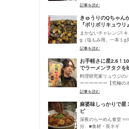
記事を読む
きゅうりのQちゃん
『ボリボリキュウリ
まかないチャレ
g（塩もみ用、一
記事を読む
お手軽さに星2.6！
でラーメンヲタクを
料理研究家リュウジのバ
ーーーーーー【究極のネギ
記事を読む
麻婆味しっかりで星
ピ
深夜のらーめん食堂 ===
分 ■食材・長ネギ ..