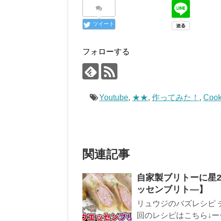
ツイート
フォローする
Youtube
,
★★
,
作ってみた！
,
Cook
関連記事
自家製ブリトーに星2
ッセンブリト―】
リュウジのバズレシピ 
回のレシピはこちら↓ーー